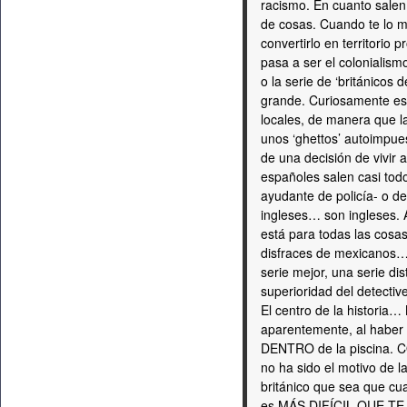
racismo. En cuanto salen
de cosas. Cuando te lo
convertirlo en territorio 
pasa a ser el colonialism
o la serie de ‘británicos 
grande. Curiosamente est
locales, de manera que la
unos ‘ghettos’ autoimpue
de una decisión de vivir 
españoles salen casi tod
ayudante de policía- o d
ingleses… son ingleses. As
está para todas las cosas
disfraces de mexicanos…
serie mejor, una serie di
superioridad del detective
El centro de la historia…
aparentemente, al haber 
DENTRO de la piscina. 
no ha sido el motivo de l
británico que sea que
es MÁS DIFÍCIL QUE TE M