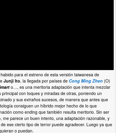
 habido para el estreno de esta versión taiwanesa de
de
Junji Ito
, la llegada por países de
Cong Ming Zhen
(O)
Smart
o…, es una meritoria adaptación que intenta mezclar
 principal con toques y miradas de otras, poniendo un
binado y sus extraños sucesos, de manera que antes que
ntología consiguen un híbrido mejor hecho de lo que
ación como ending que también resulta meritorio. Sin ser
o, me parece un buen intento, una adaptación razonable, y
fan de ese cierto tipo de terror puede agradecer. Luego ya que
quieran o puedan.