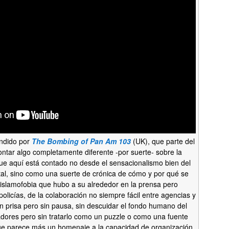
endido por
The Bombing of Pan Am 103
(UK), que parte del
ntar algo completamente diferente -por suerte- sobre la
que aquí está contado no desde el sensacionalismo bien del
al, sino como una suerte de crónica de cómo y por qué se
a islamofobia que hubo a su alrededor en la prensa pero
policías, de la colaboración no siempre fácil entre agencias y
n prisa pero sin pausa, sin descuidar el fondo humano del
gadores pero sin tratarlo como un puzzle o como una fuente
que parece más un homenaje a la capacidad de organización