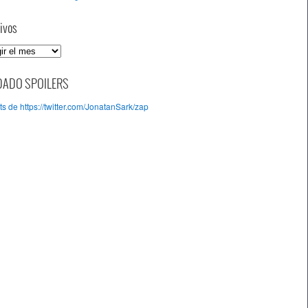
ivos
DADO SPOILERS
s de https://twitter.com/JonatanSark/zap