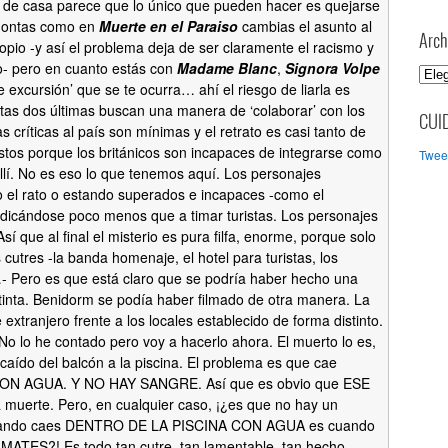
 de casa parece que lo único que pueden hacer es quejarse
 montas como en
Muerte en el Paraiso
cambias el asunto al
Arch
propio -y así el problema deja de ser claramente el racismo y
o- pero en cuanto estás con
Madame Blanc
,
Signora Volpe
A
de excursión’ que se te ocurra… ahí el riesgo de liarla es
r
as dos últimas buscan una manera de ‘colaborar’ con los
c
CUI
s críticas al país son mínimas y el retrato es casi tanto de
h
stos porque los británicos son incapaces de integrarse como
Tweet
i
allí. No es eso lo que tenemos aquí. Los personajes
v
o el rato o estando superados e incapaces -como el
o
edicándose poco menos que a timar turistas. Los personajes
s
í que al final el misterio es pura filfa, enorme, porque solo
 cutres -la banda homenaje, el hotel para turistas, los
- Pero es que está claro que se podría haber hecho una
stinta. Benidorm se podía haber filmado de otra manera. La
 extranjero frente a los locales establecido de forma distinto.
 No lo he contado pero voy a hacerlo ahora. El muerto lo es,
caído del balcón a la piscina. El problema es que cae
CON AGUA. Y NO HAY SANGRE. Así que es obvio que ESE
a muerte. Pero, en cualquier caso, ¡¿es que no hay un
 cuando caes DENTRO DE LA PISCINA CON AGUA es cuando
ATES?! Es todo tan cutre, tan lamentable, tan hecho