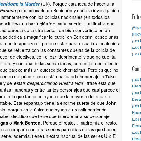
enidorm is Murder
(UK). Porque esta idea de hacer una
 Paraíso
pero colocarlo en Benidorm y darle la investigación
onstantemente con los policías nacionales (en todos los
Entr
d allí lleva un bar inglés ‘de mala muerte’… al final lo que
¡Pilo
una parodia de la otra serie. También convertirse en un
¡Pilo
lla se dedica a magnificar lo ‘cutre’ en Benidorm, desde unas
¡Los 
ra que te apetezca ir parece estar para disuadir a cualquiera
¡Los 
ue se refuerza con las constantes quejas de la policía de
¡Los 
cer de efectivos, con el bar ‘deprimente’ y que no cuenta
hera, y con una de las secundarias, una mujer que atiende
Come
 que parece más un quiosco de chorraditas. Pero es que no
l centro del primer caso está una ‘banda homenaje’ a
Take
¡Los
e y de
‘estáis desperdiciando vuestra vida’
-frase esta que
Desta
 tantas maneras y entre tantos personajes que casi parece el
¡Los
bra- a lo que tampoco ayuda que la mayoría del reparto
Dest
ntable. Este espantajo tiene la enorme suerte de que
John
¡Los
ta, porque es lo único que ayuda a no salir corriendo.
Reco
aber decidido que tiene que interpretar a su personaje
¡Los
egas
o
Mark Benton
. Porque el resto… madremía el resto.
Reco
o se compara con otras series parecidas de las que hacen
¡Los
serie, además, tiene un extra habitual de las series UK: El
Desta