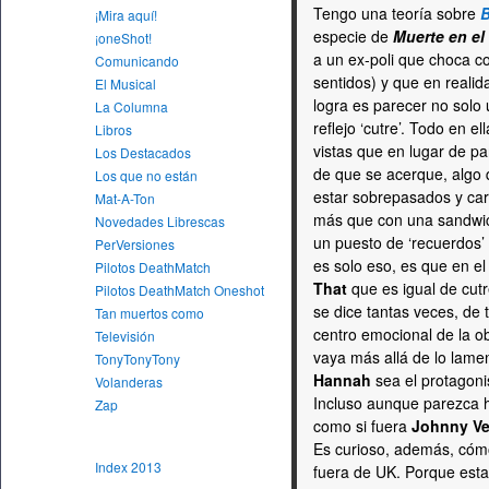
Tengo una teoría sobre
B
¡Mira aquí!
especie de
Muerte en el
¡oneShot!
a un ex-poli que choca c
Comunicando
sentidos) y que en realida
El Musical
logra es parecer no solo 
La Columna
reflejo ‘cutre’. Todo en e
Libros
vistas que en lugar de pa
Los Destacados
de que se acerque, algo q
Los que no están
estar sobrepasados y care
Mat-A-Ton
más que con una sandwic
Novedades Librescas
un puesto de ‘recuerdos’
PerVersiones
es solo eso, es que en e
Pilotos DeathMatch
That
que es igual de cutr
Pilotos DeathMatch Oneshot
se dice tantas veces, de
Tan muertos como
centro emocional de la o
Televisión
vaya más allá de lo lame
TonyTonyTony
Hannah
sea el protagonis
Volanderas
Incluso aunque parezca h
Zap
como si fuera
Johnny V
Es curioso, además, cóm
Index 2013
fuera de UK. Porque esta 