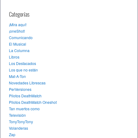
Categorías
¡Mira aquí!
¡oneShot!
Comunicando
El Musical
La Columna
Libros
Los Destacados
Los que no están
Mat-A-Ton
Novedades Librescas
PerVersiones
Pilotos DeathMatch
Pilotos DeathMatch Oneshot
Tan muertos como
Televisión
TonyTonyTony
Volanderas
Zap