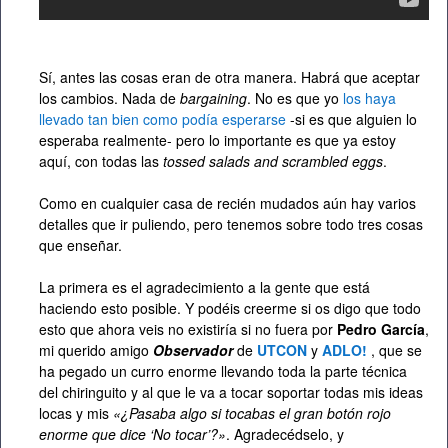
Sí, antes las cosas eran de otra manera. Habrá que aceptar
los cambios. Nada de
bargaining
. No es que yo
los haya
llevado tan bien como podía esperarse
-si es que alguien lo
esperaba realmente- pero lo importante es que ya estoy
aquí, con todas las
tossed salads and scrambled eggs
.
Como en cualquier casa de recién mudados aún hay varios
detalles que ir puliendo, pero tenemos sobre todo tres cosas
que enseñar.
La primera es el agradecimiento a la gente que está
haciendo esto posible. Y podéis creerme si os digo que todo
esto que ahora veis no existiría si no fuera por
Pedro García
,
mi querido amigo
Observador
de
UTCON
y
ADLO!
, que se
ha pegado un curro enorme llevando toda la parte técnica
del chiringuito y al que le va a tocar soportar todas mis ideas
locas y mis
«¿Pasaba algo si tocabas el gran botón rojo
enorme que dice ‘No tocar’?»
. Agradecédselo, y