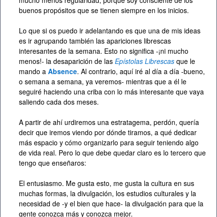
mucho menos regularidad, porque soy consciente de los
buenos propósitos que se tienen siempre en los inicios.
Lo que si os puedo ir adelantando es que una de mis ideas
es ir agrupando también las apariciones librescas
interesantes de la semana. Esto no significa -¡ni mucho
menos!- la desaparición de las
Epístolas Librescas
que le
mando a
Absence
. Al contrario, aquí iré al día a día -bueno,
o semana a semana, ya veremos- mientras que a él le
seguiré haciendo una criba con lo más interesante que vaya
saliendo cada dos meses.
A partir de ahí urdiremos una estratagema, perdón, quería
decir que iremos viendo por dónde tiramos, a qué dedicar
más espacio y cómo organizarlo para seguir teniendo algo
de vida real. Pero lo que debe quedar claro es lo tercero que
tengo que enseñaros:
El entusiasmo. Me gusta esto, me gusta la cultura en sus
muchas formas, la divulgación, los estudios culturales y la
necesidad de -y el bien que hace- la divulgación para que la
gente conozca más y conozca mejor.