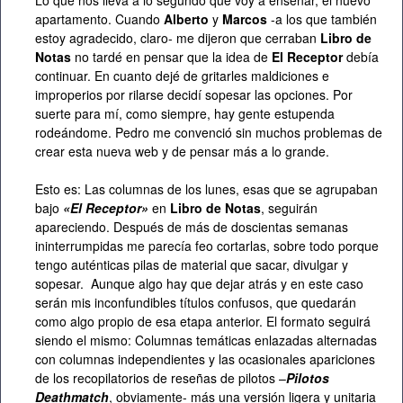
Lo que nos lleva a lo segundo que voy a enseñar, el nuevo
apartamento. Cuando
Alberto
y
Marcos
-a los que también
estoy agradecido, claro- me dijeron que cerraban
Libro de
Notas
no tardé en pensar que la idea de
El Receptor
debía
continuar. En cuanto dejé de gritarles maldiciones e
improperios por rilarse decidí sopesar las opciones. Por
suerte para mí, como siempre, hay gente estupenda
rodeándome. Pedro me convenció sin muchos problemas de
crear esta nueva web y de pensar más a lo grande.
Esto es: Las columnas de los lunes, esas que se agrupaban
bajo
«El Receptor»
en
Libro de Notas
, seguirán
apareciendo. Después de más de doscientas semanas
ininterrumpidas me parecía feo cortarlas, sobre todo porque
tengo auténticas pilas de material que sacar, divulgar y
sopesar. Aunque algo hay que dejar atrás y en este caso
serán mis inconfundibles títulos confusos, que quedarán
como algo propio de esa etapa anterior. El formato seguirá
siendo el mismo: Columnas temáticas enlazadas alternadas
con columnas independientes y las ocasionales apariciones
de los recopilatorios de reseñas de pilotos –
Pilotos
Deathmatch
, obviamente- más una versión ligera y unitaria