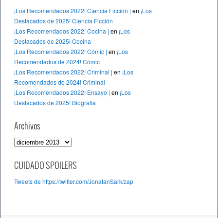
¡Los Recomendados 2022! Ciencia Ficción |
en
¡Los
Destacados de 2025! Ciencia Ficción
¡Los Recomendados 2022! Cocina |
en
¡Los
Destacados de 2025! Cocina
¡Los Recomendados 2022! Cómic |
en
¡Los
Recomendados de 2024! Cómic
¡Los Recomendados 2022! Criminal |
en
¡Los
Recomendados de 2024! Criminal
¡Los Recomendados 2022! Ensayo |
en
¡Los
Destacados de 2025! Biografía
Archivos
A
r
c
CUIDADO SPOILERS
h
Tweets de https://twitter.com/JonatanSark/zap
i
v
o
s