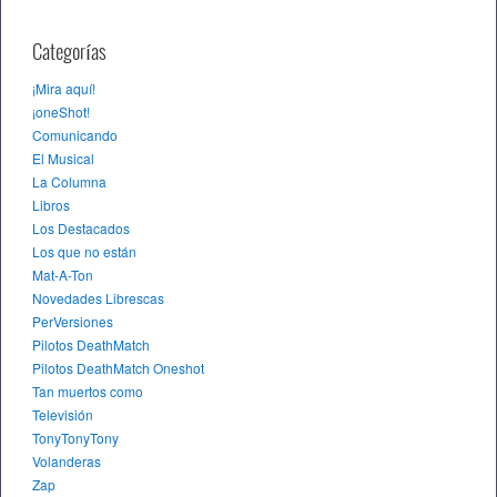
Categorías
¡Mira aquí!
¡oneShot!
Comunicando
El Musical
La Columna
Libros
Los Destacados
Los que no están
Mat-A-Ton
Novedades Librescas
PerVersiones
Pilotos DeathMatch
Pilotos DeathMatch Oneshot
Tan muertos como
Televisión
TonyTonyTony
Volanderas
Zap