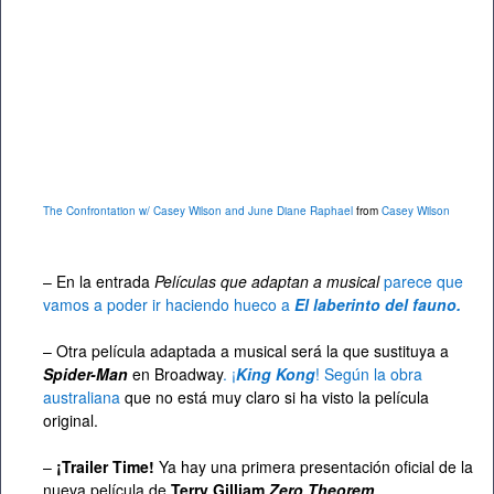
The Confrontation w/ Casey Wilson and June Diane Raphael
from
Casey Wilson
– En la entrada
Películas que adaptan a musical
parece que
vamos a poder ir haciendo hueco a
El laberinto del fauno.
– Otra película adaptada a musical será la que sustituya a
Spider-Man
en Broadway
. ¡
King Kong
! Según la obra
australiana
que no está muy claro si ha visto la película
original.
–
¡Trailer Time!
Ya hay una primera presentación oficial de la
nueva película de
Terry Gilliam
Zero Theorem
.