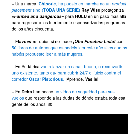
– Una marca,
Chipotle
, ha puesto en marcha no un
product
placement
sino
¡TODA UNA SERIE!
Ray Wise
protagoniza
«Farmed and dangerous»
para
HULU
en un paso más allá
para regresar a los fuertemente esponsorizados programas
de los años cincuenta.
–
Flavorwire
-quién si no- hace
¡Otra Puñetera Lista!
con
50 libros de autoras que os podéis leer este año si es que os
habéis propuesto leer a más mujeres.
– En Sudáfrica
van a lanzar un canal -bueno, o reconvertir
uno existente, tanto da- para cubrir 24/7 el juicio contra el
corredor
Oscar Pistorious
.
¡Aprende,
Vasile
!
– En
Delta
han hecho
un vídeo de seguridad para sus
vuelos
que responde a las dudas de dónde estaba toda esa
gente de los años ’80.