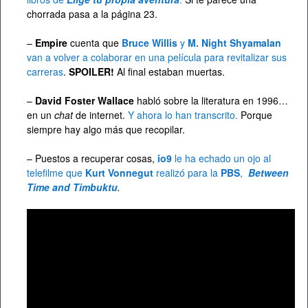
chorrada pasa a la página 23.
–
Empire
cuenta que
Bruce Willis
y
M. Night Shyamalan
van a volver a colaborar en una película para revitalizar sus
carreras
.
SPOILER!
Al final estaban muertas.
–
David Foster Wallace
habló sobre la literatura en 1996…
en un
chat
de internet.
Y ahora lo han transcrito.
Porque
siempre hay algo más que recopilar.
– Puestos a recuperar cosas,
io9
le ha echado un ojo al
telefilme que
Kurt Vonnegut
realizó para la
PBS
,
Between
Time and Timbuktu
.