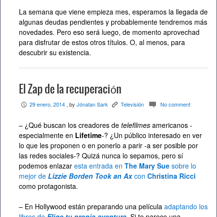
La semana que viene empieza mes, esperamos la llegada de
algunas deudas pendientes y probablemente tendremos más
novedades. Pero eso será luego, de momento aprovechad
para disfrutar de estos otros títulos. O, al menos, para
descubrir su existencia.
El Zap de la recuperación
29 enero, 2014
, by
Jónatan Sark
Televisión
No comment
P
K
c
– ¿Qué buscan los creadores de
telefilmes
americanos -
especialmente en
Lifetime
-? ¿Un público interesado en ver
lo que les proponen o en ponerlo a parir -a ser posible por
las redes sociales-? Quizá nunca lo sepamos, pero sí
podemos enlazar
esta entrada en
The Mary Sue
sobre lo
mejor de
Lizzie Borden Took an Ax
con
Christina Ricci
como protagonista.
– En Hollywood están preparando una película
adaptando los
libros de
Elige tu propia aventura
.
Si te parece una