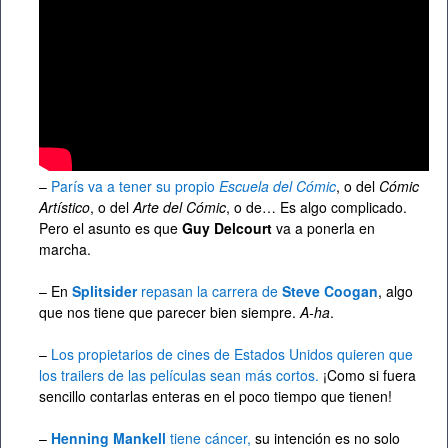
–
París va a tener su propio
Escuela del Cómic
, o del
Cómic
Artístico
, o del
Arte del Cómic
, o de… Es algo complicado.
Pero el asunto es que
Guy Delcourt
va a ponerla en
marcha.
– En
Splitsider
repasan la carrera de
Steve Coogan
, algo
que nos tiene que parecer bien siempre.
A-ha
.
–
Los propietarios de cines de Estados Unidos quieren que
los trailers de las películas sean más cortos.
¡Como si fuera
sencillo contarlas enteras en el poco tiempo que tienen!
–
Henning Mankell
tiene cáncer,
su intención es no solo