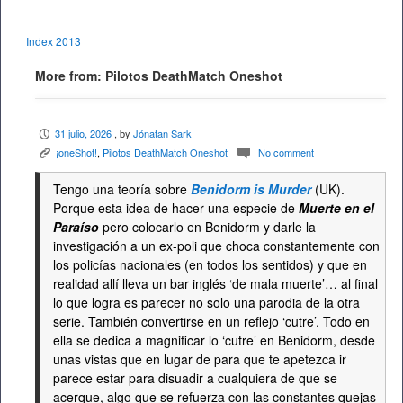
Index 2013
More from: Pilotos DeathMatch Oneshot
31 julio, 2026
, by
Jónatan Sark
P
¡oneShot!
,
Pilotos DeathMatch Oneshot
No comment
K
c
Tengo una teoría sobre
Benidorm is Murder
(UK).
Porque esta idea de hacer una especie de
Muerte en el
Paraíso
pero colocarlo en Benidorm y darle la
investigación a un ex-poli que choca constantemente con
los policías nacionales (en todos los sentidos) y que en
realidad allí lleva un bar inglés ‘de mala muerte’… al final
lo que logra es parecer no solo una parodia de la otra
serie. También convertirse en un reflejo ‘cutre’. Todo en
ella se dedica a magnificar lo ‘cutre’ en Benidorm, desde
unas vistas que en lugar de para que te apetezca ir
parece estar para disuadir a cualquiera de que se
acerque, algo que se refuerza con las constantes quejas