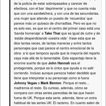
de la policía de estar sobrepasados y carecer de
efectivos, con el bar ‘deprimente’ y que no cuenta más
que con una sandwichera, y con una de las secundarias,
una mujer que atiende un puesto de ‘recuerdos’ que
parece más un quiosco de chorraditas. Pero es que no
es solo eso, es que en el centro del primer caso está una
‘banda homenaje’ a
Take That
que es igual de cutre y de
‘estáis desperdiciando vuestra vida’
-frase esta que se
dice tantas veces, de tantas maneras y entre tantos
personajes que casi parece el centro emocional de la
obra- a lo que tampoco ayuda que la mayoría del reparto
vaya más allá de lo lamentable. Este espantajo tiene la
enorme suerte de que
John Hannah
sea el
protagonista, porque es lo único que ayuda a no salir
corriendo. Incluso aunque parezca haber decidido que
tiene que interpretar a su personaje como si fuera
Johnny Vegas
o
Mark Benton
. Porque el resto…
madremía el resto. Es curioso, además, cómo se
compara con otras series parecidas de las que hacen
fuera de UK. Porque esta serie, además, tiene un extra
habitual de las series UK: El racismo. En cuanto salen de