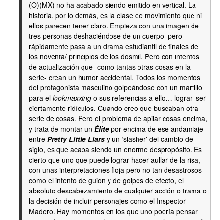
(O)(MX) no ha acabado siendo emitido en vertical. La
historia, por lo demás, es la clase de movimiento que ni
ellos parecen tener claro. Empieza con una imagen de
tres personas deshaciéndose de un cuerpo, pero
rápidamente pasa a un drama estudiantil de finales de
los noventa/ principios de los dosmil. Pero con intentos
de actualización que -como tantas otras cosas en la
serie- crean un humor accidental. Todos los momentos
del protagonista masculino golpeándose con un martillo
para el
lookmaxxing
o sus referencias a ello… logran ser
ciertamente ridículos. Cuando creo que buscaban otra
serie de cosas. Pero el problema de apilar cosas encima,
y trata de montar un
Élite
por encima de ese andamiaje
entre
Pretty Little Liars
y un ‘slasher’ del cambio de
siglo, es que acaba siendo un enorme despropósito. Es
cierto que uno que puede lograr hacer aullar de la risa,
con unas interpretaciones floja pero no tan desastrosos
como el intento de guion y de golpes de efecto, el
absoluto descabezamiento de cualquier acción o trama o
la decisión de incluir personajes como el Inspector
Madero. Hay momentos en los que uno podría pensar