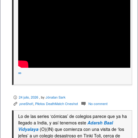
∞
24 julio, 2026
, by
Jónatan Sark
P
¡oneShot!
,
Pilotos DeathMatch Oneshot
No comment
K
c
Lo de las series ‘cómicas’ de colegios parece que ya ha
llegado a India, y así tenemos este
Adarsh Baal
Vidyalaya
(O)(IN) que comienza con una visita de ‘los
jefes’ a un colegio desastroso en Tinki Toli, cerca de