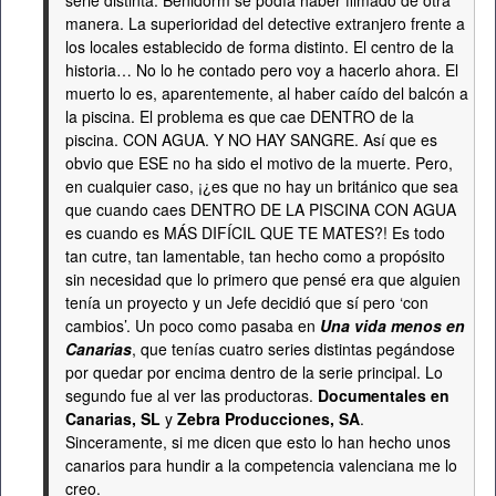
serie distinta. Benidorm se podía haber filmado de otra
manera. La superioridad del detective extranjero frente a
los locales establecido de forma distinto. El centro de la
historia… No lo he contado pero voy a hacerlo ahora. El
muerto lo es, aparentemente, al haber caído del balcón a
la piscina. El problema es que cae DENTRO de la
piscina. CON AGUA. Y NO HAY SANGRE. Así que es
obvio que ESE no ha sido el motivo de la muerte. Pero,
en cualquier caso, ¡¿es que no hay un británico que sea
que cuando caes DENTRO DE LA PISCINA CON AGUA
es cuando es MÁS DIFÍCIL QUE TE MATES?! Es todo
tan cutre, tan lamentable, tan hecho como a propósito
sin necesidad que lo primero que pensé era que alguien
tenía un proyecto y un Jefe decidió que sí pero ‘con
cambios’. Un poco como pasaba en
Una vida menos en
Canarias
, que tenías cuatro series distintas pegándose
por quedar por encima dentro de la serie principal. Lo
segundo fue al ver las productoras.
Documentales en
Canarias, SL
y
Zebra Producciones, SA
.
Sinceramente, si me dicen que esto lo han hecho unos
canarios para hundir a la competencia valenciana me lo
creo.