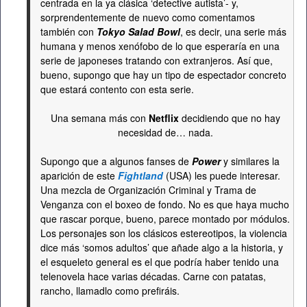
centrada en la ya clásica ‘detective autista’- y,
sorprendentemente de nuevo como comentamos
también con
Tokyo Salad Bowl
, es decir, una serie más
humana y menos xenófobo de lo que esperaría en una
serie de japoneses tratando con extranjeros. Así que,
bueno, supongo que hay un tipo de espectador concreto
que estará contento con esta serie.
Una semana más con
Netflix
decidiendo que no hay
necesidad de… nada.
Supongo que a algunos fanses de
Power
y similares la
aparición de este
Fightland
(USA) les puede interesar.
Una mezcla de Organización Criminal y Trama de
Venganza con el boxeo de fondo. No es que haya mucho
que rascar porque, bueno, parece montado por módulos.
Los personajes son los clásicos estereotipos, la violencia
dice más ‘somos adultos’ que añade algo a la historia, y
el esqueleto general es el que podría haber tenido una
telenovela hace varias décadas. Carne con patatas,
rancho, llamadlo como prefiráis.