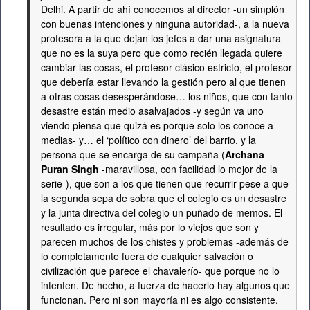
Delhi. A partir de ahí conocemos al director -un simplón
con buenas intenciones y ninguna autoridad-, a la nueva
profesora a la que dejan los jefes a dar una asignatura
que no es la suya pero que como recién llegada quiere
cambiar las cosas, el profesor clásico estricto, el profesor
que debería estar llevando la gestión pero al que tienen
a otras cosas desesperándose… los niños, que con tanto
desastre están medio asalvajados -y según va uno
viendo piensa que quizá es porque solo los conoce a
medias- y… el ‘político con dinero’ del barrio, y la
persona que se encarga de su campaña (
Archana
Puran Singh
-maravillosa, con facilidad lo mejor de la
serie-), que son a los que tienen que recurrir pese a que
la segunda sepa de sobra que el colegio es un desastre
y la junta directiva del colegio un puñado de memos. El
resultado es irregular, más por lo viejos que son y
parecen muchos de los chistes y problemas -además de
lo completamente fuera de cualquier salvación o
civilización que parece el chavalerío- que porque no lo
intenten. De hecho, a fuerza de hacerlo hay algunos que
funcionan. Pero ni son mayoría ni es algo consistente.