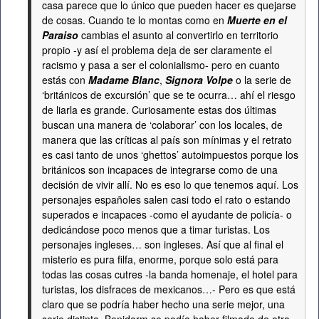
casa parece que lo único que pueden hacer es quejarse
de cosas. Cuando te lo montas como en
Muerte en el
Paraiso
cambias el asunto al convertirlo en territorio
propio -y así el problema deja de ser claramente el
racismo y pasa a ser el colonialismo- pero en cuanto
estás con
Madame Blanc
,
Signora Volpe
o la serie de
‘británicos de excursión’ que se te ocurra… ahí el riesgo
de liarla es grande. Curiosamente estas dos últimas
buscan una manera de ‘colaborar’ con los locales, de
manera que las críticas al país son mínimas y el retrato
es casi tanto de unos ‘ghettos’ autoimpuestos porque los
británicos son incapaces de integrarse como de una
decisión de vivir allí. No es eso lo que tenemos aquí. Los
personajes españoles salen casi todo el rato o estando
superados e incapaces -como el ayudante de policía- o
dedicándose poco menos que a timar turistas. Los
personajes ingleses… son ingleses. Así que al final el
misterio es pura filfa, enorme, porque solo está para
todas las cosas cutres -la banda homenaje, el hotel para
turistas, los disfraces de mexicanos…- Pero es que está
claro que se podría haber hecho una serie mejor, una