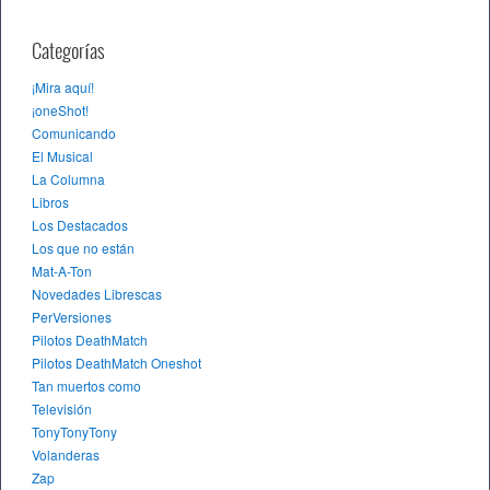
Categorías
¡Mira aquí!
¡oneShot!
Comunicando
El Musical
La Columna
Libros
Los Destacados
Los que no están
Mat-A-Ton
Novedades Librescas
PerVersiones
Pilotos DeathMatch
Pilotos DeathMatch Oneshot
Tan muertos como
Televisión
TonyTonyTony
Volanderas
Zap