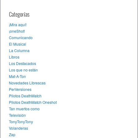
Categorías
¡Mira aquí!
¡oneShot!
Comunicando
El Musical
La Columna
Libros
Los Destacados
Los que no están
Mat-A-Ton
Novedades Librescas
PerVersiones
Pilotos DeathMatch
Pilotos DeathMatch Oneshot
Tan muertos como
Televisión
TonyTonyTony
Volanderas
Zap