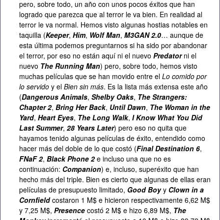
pero, sobre todo, un año con unos pocos éxitos que han
logrado que parezca que al terror le va bien. En realidad al
terror le va normal. Hemos visto algunas hostias notables en
taquilla (
Keeper
,
Him
,
Wolf Man
,
M3GAN 2.0
… aunque de
esta última podemos preguntarnos si ha sido por abandonar
el terror, por eso no están aquí ni el nuevo
Predator
ni el
nuevo
The Running Man
) pero, sobre todo, hemos visto
muchas películas que se han movido entre el
Lo comido por
lo servido
y el
Bien sin más
. Es la lista más extensa este año
(
Dangerous Animals
,
Shelby Oaks
,
The Strangers:
Chapter 2
,
Bring Her Back
,
Until Dawn
,
The Woman in the
Yard
,
Heart Eyes
,
The Long Walk
,
I Know What You Did
Last Summer
,
28 Years Later
) pero eso no quita que
hayamos tenido algunas películas de éxito, entendido como
hacer más del doble de lo que costó (
Final Destination 6
,
FNaF 2
,
Black Phone 2
e incluso una que no es
continuación:
Companion
) e, incluso, superéxito que han
hecho más del triple. Bien es cierto que algunas de ellas eran
películas de presupuesto limitado,
Good Boy
y
Clown in a
Cornfield
costaron 1 M$ e hicieron respectivamente 6,62 M$
y 7,25 M$,
Presence
costó 2 M$ e hizo 6,89 M$,
The