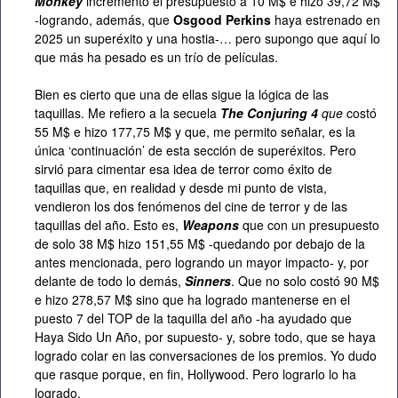
Monkey
incrementó el presupuesto a 10 M$ e hizo 39,72 M$
-logrando, además, que
Osgood Perkins
haya estrenado en
2025 un superéxito y una hostia-… pero supongo que aquí lo
que más ha pesado es un trío de películas.
Bien es cierto que una de ellas sigue la lógica de las
taquillas. Me refiero a la secuela
The Conjuring 4
que
costó
55 M$ e hizo 177,75 M$ y que, me permito señalar, es la
única ‘continuación’ de esta sección de superéxitos. Pero
sirvió para cimentar esa idea de terror como éxito de
taquillas que, en realidad y desde mi punto de vista,
vendieron los dos fenómenos del cine de terror y de las
taquillas del año. Esto es,
Weapons
que con un presupuesto
de solo 38 M$ hizo 151,55 M$ -quedando por debajo de la
antes mencionada, pero logrando un mayor impacto- y, por
delante de todo lo demás,
Sinners
. Que no solo costó 90 M$
e hizo 278,57 M$ sino que ha logrado mantenerse en el
puesto 7 del TOP de la taquilla del año -ha ayudado que
Haya Sido Un Año, por supuesto- y, sobre todo, que se haya
logrado colar en las conversaciones de los premios. Yo dudo
que rasque porque, en fin, Hollywood. Pero lograrlo lo ha
logrado.