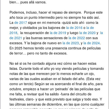
bien… pues allá vamos.
Podemos, incluso, hacer el repaso de siempre. Porque este
año toca un punto intermedio pero no siempre ha sido así.
La
de 2017
sigue en mi memoria -quizá solo ahí- como la
mejor, y olvidados ya los bajones de
la de 2016
o
la de
2018
, la recuperación de
la de 2019
y luego
la de 2020
y
la
de 2021
y las buenas sensaciones de
la de 2022
con sus
excesos. Y la bajona de nuevo en
la de 2023
, y
la de 2024
.
En 2025 hemos tenido una presencia continua de películas
de terror… pero no tanto de excesos.
No sé si os he contado alguna vez cómo se hacen estas
listas. Durante todo el año yo voy viendo películas y tomando
notas de las que merecen por lo menos echarle un ojo,
varias de las cuales acaban en el listado del año. (Esta vez
como un tercio) Según se va acercando el final de año, para
octubre, empiezo a hacer un ‘peinado’ de las películas que
me falta, a revisar qué ha salido -fuera del circuito de
festivales, claro- y que está previsto que salga y todo eso. Y
las últimas semanas de diciembre, en las que como cualquier