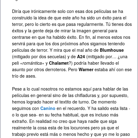
Diría que irónicamente solo con esas dos películas se ha
construido la idea de que este año ha sido un éxito para el
terror, pero lo cierto es que pasa regularmente. Tú tienes dos
éxitos y la gente deja de mirar la imagen general para
centrarse en que ha habido éxito. En fin, al menos estos nos
servirá para que los dos próximos años sigamos teniendo
películas de terror. Y mira que el mal año de
Blumhouse
(mitigado por dos secuelas) y de
A24
(mitigado por… ¿una
peli «
romántica
» y
Chalamet
?) podría haber llevado el
asunto por otros derroteros. Pero
Warner
estaba ahí con ese
trío de ases.
Pese a lo cual nosotros no estamos aquí para hablar de las
películas en general sino de las chifladuras y, por supuesto,
hemos logrado hacer el textito de turno. De momento
seguimos con
Canino
en el recuerdo. Y ha salido esta lista -
o lo que sea- en su fecha habitual, que es incluso más
extraño. En realidad no creo que haya nadie que siga
realmente la cosa esta de los locurones pero ya que el
trabajo previo está más o menos hecho y que yo me lo paso