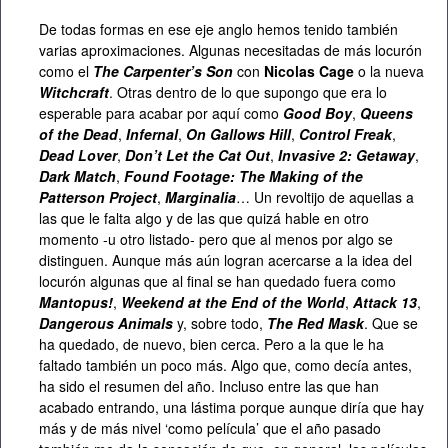
De todas formas en ese eje anglo hemos tenido también
varias aproximaciones. Algunas necesitadas de más locurón
como el
The Carpenter’s Son
con
Nicolas Cage
o la nueva
Witchcraft
. Otras dentro de lo que supongo que era lo
esperable para acabar por aquí como
Good Boy
,
Queens
of the Dead
,
Infernal
,
On Gallows Hill
,
Control Freak
,
Dead Lover
,
Don’t Let the Cat Out
,
Invasive 2: Getaway
,
Dark Match
,
Found Footage: The Making of the
Patterson Project
,
Marginalia
… Un revoltijo de aquellas a
las que le falta algo y de las que quizá hable en otro
momento -u otro listado- pero que al menos por algo se
distinguen. Aunque más aún logran acercarse a la idea del
locurón algunas que al final se han quedado fuera como
Mantopus!
,
Weekend at the End of the World
,
Attack 13
,
Dangerous Animals
y, sobre todo,
The Red Mask
. Que se
ha quedado, de nuevo, bien cerca. Pero a la que le ha
faltado también un poco más. Algo que, como decía antes,
ha sido el resumen del año. Incluso entre las que han
acabado entrando, una lástima porque aunque diría que hay
más y de más nivel ‘como película’ que el año pasado