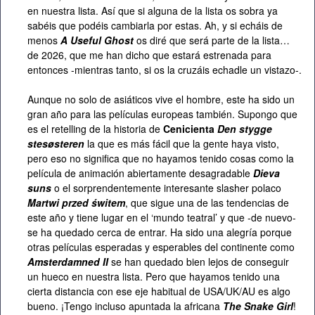
en nuestra lista. Así que si alguna de la lista os sobra ya
sabéis que podéis cambiarla por estas. Ah, y si echáis de
menos
A Useful Ghost
os diré que será parte de la lista…
de 2026, que me han dicho que estará estrenada para
entonces -mientras tanto, si os la cruzáis echadle un vistazo-.
Aunque no solo de asiáticos vive el hombre, este ha sido un
gran año para las películas europeas también. Supongo que
es el retelling de la historia de
Cenicienta
Den stygge
stesøsteren
la que es más fácil que la gente haya visto,
pero eso no significa que no hayamos tenido cosas como la
película de animación abiertamente desagradable
Dieva
suns
o el sorprendentemente interesante slasher polaco
Martwi przed świtem
, que sigue una de las tendencias de
este año y tiene lugar en el ‘mundo teatral’ y que -de nuevo-
se ha quedado cerca de entrar. Ha sido una alegría porque
otras películas esperadas y esperables del continente como
Amsterdamned II
se han quedado bien lejos de conseguir
un hueco en nuestra lista. Pero que hayamos tenido una
cierta distancia con ese eje habitual de USA/UK/AU es algo
bueno. ¡Tengo incluso apuntada la africana
The Snake Girl
!