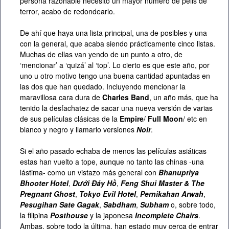
persona razonable necesito un mayor número de pelis de
terror, acabo de redondearlo.
De ahí que haya una lista principal, una de posibles y una
con la general, que acaba siendo prácticamente cinco listas.
Muchas de ellas van yendo de un punto a otro, de
‘mencionar’ a ‘quizá’ al ‘top’. Lo cierto es que este año, por
uno u otro motivo tengo una buena cantidad apuntadas en
las dos que han quedado. Incluyendo mencionar la
maravillosa cara dura de
Charles Band
, un año más, que ha
tenido la desfachatez de sacar una nueva versión de varias
de sus películas clásicas de la
Empire
/
Full Moon
/ etc en
blanco y negro y llamarlo versiones
Noir
.
Si el año pasado echaba de menos las películas asiáticas
estas han vuelto a tope, aunque no tanto las chinas -una
lástima- como un vistazo más general con
Bhanupriya
Bhooter Hotel
,
Dưới Đáy Hồ
,
Feng Shui Master & The
Pregnant Ghost
,
Tokyo Evil Hotel
,
Pernikahan Arwah
,
Pesugihan Sate Gagak
,
Sabdham
,
Subham
o, sobre todo,
la filipina
Posthouse
y la japonesa
Incomplete Chairs
.
Ambas, sobre todo la última, han estado muy cerca de entrar