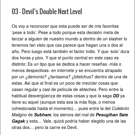
03 –
Devil’s Double Next Level
Os voy a reconocer que esta puede ser de mis favoritas
‘pese a todo’. Pese a todo porque esta decisión meta de
lanzar a alguien de nuestro mundo a dentro de un slasher lo
tenemos tan visto que cas parece que hagan una o dos al
año. Pero luego está también el factor indio. Y que ‘solo’ dura
dos horas y pico. Y que el punto central en este caso es
distinto: Es un tipo que se dedica a hacer reseñas -más o
menos despectivas- en internete y se encuentra atrapado
por un ¿demonio? ¿fantasma? ¿bitelchus? dentro de una de
estas. Así que al final es un poco de mezclar cosas que
casan regular y casi de película de
skteches
. Pero entre la
habitual desvergüenza de estas cosas y que la saga
DD
ya
tiene su aquel (aunque esta sea la más floja, o menos
cohesionada hasta el momento)… pues entre la del
Culebrón
Maligno
de
Subham
, los siervos del mal de
Pesugihan Sate
Gagak
y esta… Vale, quizá podría haber elegido una de las
otras dos… pero la carne es Devil.