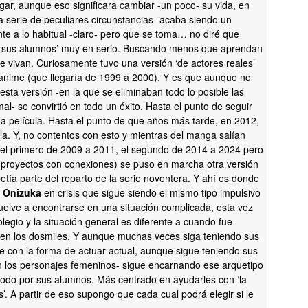
igar, aunque eso significara cambiar -un poco- su vida, en
a serie de peculiares circunstancias- acaba siendo un
nte a lo habitual -claro- pero que se toma… no diré que
‘a sus alumnos’ muy en serio. Buscando menos que aprendan
e vivan. Curiosamente tuvo una versión ‘de actores reales’
anime (que llegaría de 1999 a 2000). Y es que aunque no
sta versión -en la que se eliminaban todo lo posible las
l- se convirtió en todo un éxito. Hasta el punto de seguir
na película. Hasta el punto de que años más tarde, en 2012,
rla. Y, no contentos con esto y mientras del manga salían
(el primero de 2009 a 2011, el segundo de 2014 a 2024 pero
 proyectos con conexiones) se puso en marcha otra versión
etía parte del reparto de la serie noventera. Y ahí es donde
n
Onizuka
en crisis que sigue siendo el mismo tipo impulsivo
uelve a encontrarse en una situación complicada, esta vez
olegio y la situación general es diferente a cuando fue
 en los dosmiles. Y aunque muchas veces siga teniendo sus
 con la forma de actuar actual, aunque sigue teniendo sus
n los personajes femeninos- sigue encarnando ese arquetipo
 todo por sus alumnos. Más centrado en ayudarles con ‘la
s’. A partir de eso supongo que cada cual podrá elegir si le