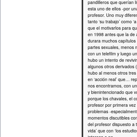
pandilleros que querían l
esta uno de ellos -por un
profesor. Uno muy difere
tanto ‘su trabajo’ como 
que el motivarlos para qu
en 1998 antes que la de 
durara muchos capítulos e
partes sexuales, menos ma
con un telefilm y luego u
hubo un intento de revivi
algunos otros derivados 
hubo al menos otros tres
en ‘acción real’ que… rep
nos encontramos, con u
y bienintencionado que v
porque los chavales, el c
profesor por primera vez
problemas -especialmente
momentos discutibles co
del profesor dispuesto a
vida’ que con ‘los estudio