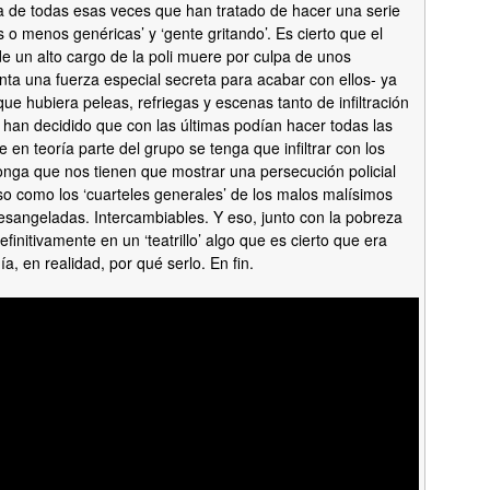
a de todas esas veces que han tratado de hacer una serie
o menos genéricas’ y ‘gente gritando’. Es cierto que el
 de un alto cargo de la poli muere por culpa de unos
nta una fuerza especial secreta para acabar con ellos- ya
que hubiera peleas, refriegas y escenas tanto de infiltración
han decidido que con las últimas podían hacer todas las
 en teoría parte del grupo se tenga que infiltrar con los
ponga que nos tienen que mostrar una persecución policial
so como los ‘cuarteles generales’ de los malos malísimos
esangeladas. Intercambiables. Y eso, junto con la pobreza
finitivamente en un ‘teatrillo’ algo que es cierto que era
ía, en realidad, por qué serlo. En fin.