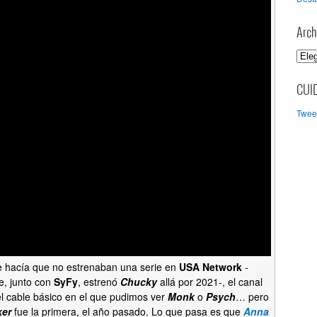
Arch
A
r
c
CUI
h
Tweet
i
v
o
s
e hacía que no estrenaban una serie en
USA Network
-
, junto con
SyFy
, estrenó
Chucky
allá por 2021-, el canal
l cable básico en el que pudimos ver
Monk
o
Psych
… pero
ker
fue la primera, el año pasado. Lo que pasa es que
Anna