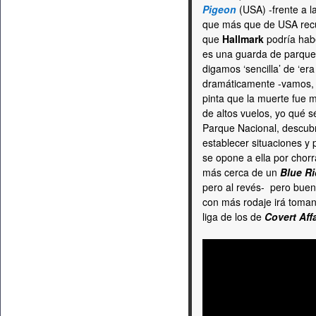
Pigeon
(USA) -frente a la
que más que de USA recu
que
Hallmark
podría hab
es una guarda de parque 
digamos ‘sencilla’ de ‘er
dramáticamente -vamos, se
pinta que la muerte fue m
de altos vuelos, yo qué s
Parque Nacional, descubri
establecer situaciones y 
se opone a ella por chorr
más cerca de un
Blue R
pero al revés- pero buen
con más rodaje irá toman
liga de los de
Covert Aff