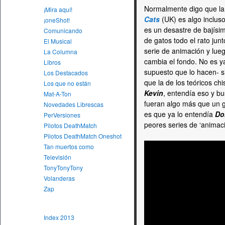
Normalmente digo que la 
¡Mira aquí!
Cats
(UK) es algo incluso
¡oneShot!
es un desastre de bajísi
Comunicando
de gatos todo el rato jun
El Musical
serie de animación y lueg
La Columna
cambia el fondo. No es y
Libros
supuesto que lo hacen- si
Los Destacados
que la de los teóricos ch
Los que no están
Kevin
, entendía eso y b
Mat-A-Ton
fueran algo más que un g
Novedades Librescas
es que ya lo entendía
Do
PerVersiones
peores series de ‘animac
Pilotos DeathMatch
Pilotos DeathMatch Oneshot
Tan muertos como
Televisión
TonyTonyTony
Volanderas
Zap
Index 2013