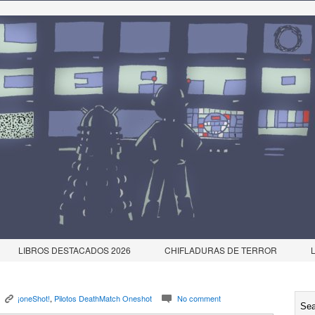
LIBROS DESTACADOS 2026
CHIFLADURAS DE TERROR
¡oneShot!
,
Pilotos DeathMatch Oneshot
No comment
K
c