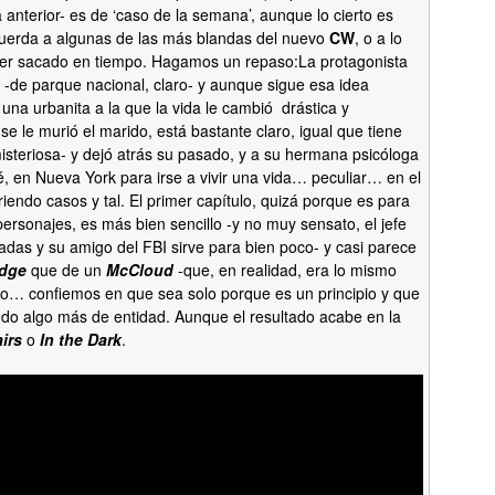
 anterior- es de ‘caso de la semana’, aunque lo cierto es
erda a algunas de las más blandas del nuevo
CW
, o a lo
er sacado en tiempo. Hagamos un repaso:La protagonista
-de parque nacional, claro- y aunque sigue esa idea
a una urbanita a la que la vida le cambió drástica y
 le murió el marido, está bastante claro, igual que tiene
isteriosa- y dejó atrás su pasado, y a su hermana psicóloga
é, en Nueva York para irse a vivir una vida… peculiar… en el
endo casos y tal. El primer capítulo, quizá porque es para
personajes, es más bien sencillo -y no muy sensato, el jefe
adas y su amigo del FBI sirve para bien poco- y casi parece
idge
que de un
McCloud
-que, en realidad, era lo mismo
o… confiemos en que sea solo porque es un principio y que
do algo más de entidad. Aunque el resultado acabe en la
airs
o
In the Dark
.