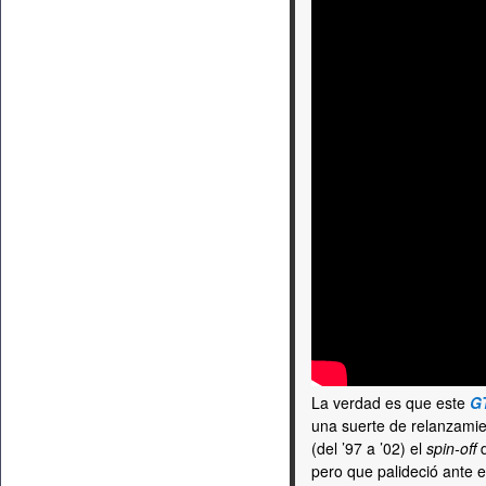
La verdad es que este
G
una suerte de relanzamie
(del ’97 a ’02) el
spin-off
d
pero que palideció ante e