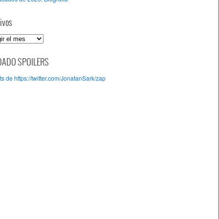
ivos
DADO SPOILERS
s de https://twitter.com/JonatanSark/zap