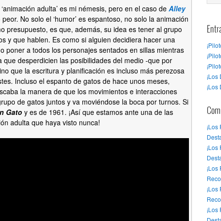
‘animación adulta’ es mi némesis, pero en el caso de
Alley
 peor. No solo el ‘humor’ es espantoso, no solo la animación
mo presupuesto, es que, además, su idea es tener al grupo
Entr
tos y que hablen. Es como si alguien decidiera hacer una
¡Pilo
o poner a todos los personajes sentados en sillas mientras
¡Pilo
a que desperdicien las posibilidades del medio -que por
¡Pilo
no que la escritura y planificación es incluso más perezosa
¡Los 
istes. Incluso el espanto de gatos de hace unos meses,
¡Los 
uscaba la manera de que los movimientos e interacciones
rupo de gatos juntos y va moviéndose la boca por turnos. Si
Come
n Gato
y es de 1961. ¡Así que estamos ante una de las
ión adulta que haya visto nunca!
¡Los
Desta
¡Los
Dest
¡Los
Reco
¡Los
Reco
¡Los
Desta