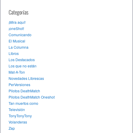
Categorías
¡Mira aquí!
¡oneShot!
Comunicando
El Musical
La Columna
Libros
Los Destacados
Los que no están
Mat-A-Ton
Novedades Librescas
PerVersiones
Pilotos DeathMatch
Pilotos DeathMatch Oneshot
Tan muertos como
Televisión
TonyTonyTony
Volanderas
Zap