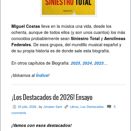
Miguel Costas
lleva en la música una vida, desde los
ochenta, aunque de todos ellos (y son unos cuantos) los más
conocidos probablemente sean
Siniestro Total
y
Aerolíneas
Federales
. De esos grupos, del mundillo musical español y
de su propia historia es de donde sale esta biografía.
En otros capítulos de Biografía:
2025
,
2024
,
2023
…
¡Volvamos al
Índice
!
¡Los Destacados de 2026! Ensayo
20 julio, 2026
, by
Jónatan Sark
Libros
,
Los Destacados
5
P
K
c
comments
¡Vamos con esos destacados
!