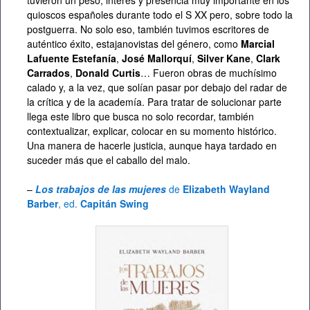
tuvieron un peso, interés y presencia muy importante en los
quioscos españoles durante todo el S XX pero, sobre todo la
postguerra. No solo eso, también tuvimos escritores de
auténtico éxito, estajanovistas del género, como
Marcial
Lafuente Estefanía
,
José Mallorquí
,
Silver Kane
,
Clark
Carrados
,
Donald Curtis
… Fueron obras de muchísimo
calado y, a la vez, que solían pasar por debajo del radar de
la crítica y de la academía. Para tratar de solucionar parte
llega este libro que busca no solo recordar, también
contextualizar, explicar, colocar en su momento histórico.
Una manera de hacerle justicia, aunque haya tardado en
suceder más que el caballo del malo.
–
Los trabajos de las mujeres
de
Elizabeth Wayland
Barber
, ed.
Capitán Swing