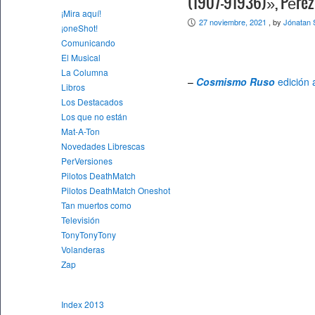
(1907-91936)», Pérez
¡Mira aquí!
27 noviembre, 2021
, by
Jónatan 
P
¡oneShot!
Comunicando
El Musical
La Columna
–
Cosmismo Ruso
edición 
Libros
Los Destacados
Los que no están
Mat-A-Ton
Novedades Librescas
PerVersiones
Pilotos DeathMatch
Pilotos DeathMatch Oneshot
Tan muertos como
Televisión
TonyTonyTony
Volanderas
Zap
Index 2013