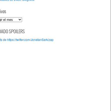
ivos
DADO SPOILERS
s de https://twitter.com/JonatanSark/zap