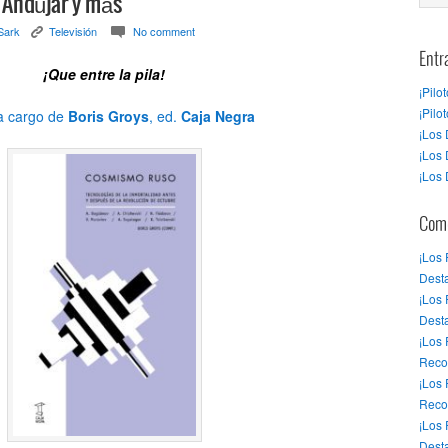
 Andújar y más
Sark
Televisión
No comment
K
c
Entr
¡Que entre la pila!
¡Pilo
¡Pilo
a cargo de
Boris Groys
, ed.
Caja Negra
¡Los 
¡Los 
¡Los 
Come
¡Los
Desta
¡Los
Dest
¡Los
Reco
¡Los
Reco
¡Los
Desta