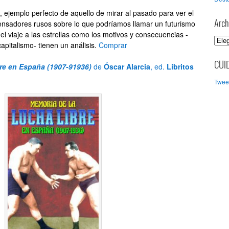
, ejemplo perfecto de aquello de mirar al pasado para ver el
pensadores rusos sobre lo que podríamos llamar un futurismo
Arch
el viaje a las estrellas como los motivos y consecuencias -
A
capitalismo- tienen un análisis.
Comprar
r
c
CUI
re en España (1907-91936)
de
Óscar Alarcia
, ed.
Libritos
h
Tweet
i
v
o
s