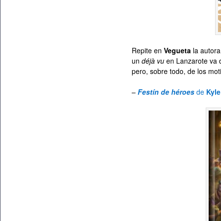
Repite en
Vegueta
la autora
un
déjà vu
en Lanzarote va 
pero, sobre todo, de los mo
–
Festín de héroes
de
Kyl