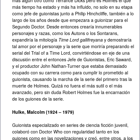
más algún otro como Terrance Dicks pero es Holmes el que
más tiempo ha estado y más ha influido, no solo en su etapa
como jefe de guionistas junto a Philip Hinchcliffe, también a lo
largo de los años desde que empezara a guionizar para el
Segundo Doctor. Desde entonces crearía innumerables
personajes y razas, como los Autons o los Sontarans,
expandiría la mitología
Time Lord gallifreyana
y demostraría
tal amor por el personaje y la serie que moriría preparando el
serial del Trial of a Time Lord, convirtiéndose en eje de una
discusión entre el entonces Jefe de Guionistas, Eric Saward,
y el productor John Nathan-Turner que estaba demasiado
ocupado con su carrera como para cumplir lo prometido al
guionista, causando la marcha de la serie del primero tras la
muerte de Holmes. Quizá no fuera el más sutil o el más
avanzado, pero sin duda Robert Holmes fue la encarnación
de los guiones de la serie.
Hulke, Malcolm (1924 – 1979)
Guionista especializado en series de ciencia ficción juvenil,
colaboró con Doctor Who con regularidad tanto en los
guiones como en las novelizaciones y creó, entre otros, a los