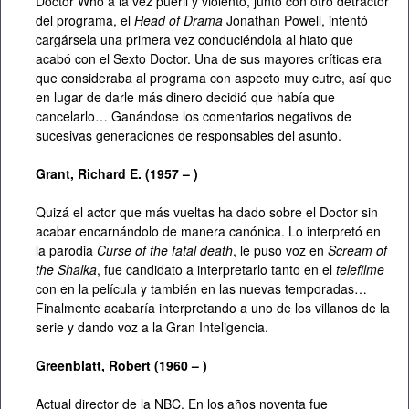
Doctor Who a la vez pueril y violento, junto con otro detractor
del programa, el
Head of Drama
Jonathan Powell, intentó
cargársela una primera vez conduciéndola al hiato que
acabó con el Sexto Doctor. Una de sus mayores críticas era
que consideraba al programa con aspecto muy cutre, así que
en lugar de darle más dinero decidió que había que
cancelarlo… Ganándose los comentarios negativos de
sucesivas generaciones de responsables del asunto.
Grant, Richard E. (1957 – )
Quizá el actor que más vueltas ha dado sobre el Doctor sin
acabar encarnándolo de manera canónica. Lo interpretó en
la parodia
Curse of the fatal death
, le puso voz en
Scream of
the Shalka
, fue candidato a interpretarlo tanto en el
telefilme
con en la película y también en las nuevas temporadas…
Finalmente acabaría interpretando a uno de los villanos de la
serie y dando voz a la Gran Inteligencia.
Greenblatt,
Robert (1960 – )
Actual director de la NBC. En los años noventa fue