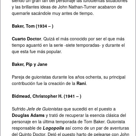
siendo un gran fan del personaje las turbulentas situaciones
y las brillantes ideas de John Nathan-Turner acabaron de
quemarle sacándole muy antes de tiempo.
Baker, Tom (1934 – )
Cuarto Doctor
. Quizá el más conocido por ser el que más
tiempo aguantó en la serie -siete temporadas- y durante el
que esta fue más popular.
Baker, Pip y Jane
Pareja de guionistas durante los años ochenta, su principal
contribución fue la creación de la
Rani
.
Bidmead,
Christopher H. (1941 – )
Sufrido
Jefe de Guionistas
que sucedió en el puesto a
Douglas Adams
y trató de recuperar la esencia clásica del
personaje en la última temporada de Tom Baker. Guionista
responsable de
Logopolis
así como de un par de aventuras
del Quinto Doctor. Dejó el puesto harto de pelearse con John