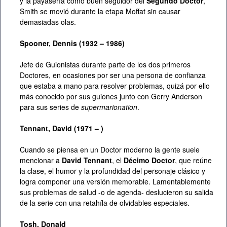
y la payasería como buen seguidor del
Segundo Doctor
,
Smith se movió durante la etapa Moffat sin causar
demasiadas olas.
Spooner, Dennis (1932 – 1986)
Jefe de Guionistas durante parte de los dos primeros
Doctores, en ocasiones por ser una persona de confianza
que estaba a mano para resolver problemas, quizá por ello
más conocido por sus guiones junto con Gerry Anderson
para sus series de
supermarionation
.
Tennant, David (1971 – )
Cuando se piensa en un Doctor moderno la gente suele
mencionar a
David Tennant
, el
Décimo Doctor
, que reúne
la clase, el humor y la profundidad del personaje clásico y
logra componer una versión memorable. Lamentablemente
sus problemas de salud -o de agenda- deslucieron su salida
de la serie con una retahíla de olvidables especiales.
Tosh, Donald