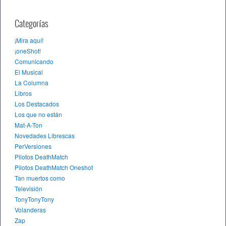
Categorías
¡Mira aquí!
¡oneShot!
Comunicando
El Musical
La Columna
Libros
Los Destacados
Los que no están
Mat-A-Ton
Novedades Librescas
PerVersiones
Pilotos DeathMatch
Pilotos DeathMatch Oneshot
Tan muertos como
Televisión
TonyTonyTony
Volanderas
Zap