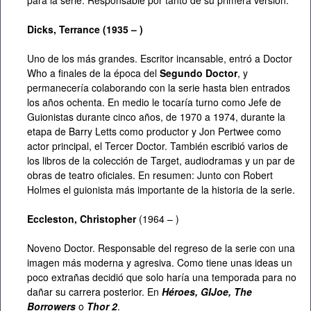
para la serie. Responsable por tanto de su primera versión.
Dicks, Terrance (1935 – )
Uno de los más grandes. Escritor incansable, entró a Doctor
Who a finales de la época del
Segundo Doctor
, y
permanecería colaborando con la serie hasta bien entrados
los años ochenta. En medio le tocaría turno como Jefe de
Guionistas durante cinco años, de 1970 a 1974, durante la
etapa de Barry Letts como productor y Jon Pertwee como
actor principal, el Tercer Doctor. También escribió varios de
los libros de la colección de Target, audiodramas y un par de
obras de teatro oficiales. En resumen: Junto con Robert
Holmes el guionista más importante de la historia de la serie.
Eccleston, Christopher
(1964 – )
Noveno Doctor. Responsable del regreso de la serie con una
imagen más moderna y agresiva. Como tiene unas ideas un
poco extrañas decidió que solo haría una temporada para no
dañar su carrera posterior. En
Héroes, GIJoe, The
Borrowers
o
Thor 2
.