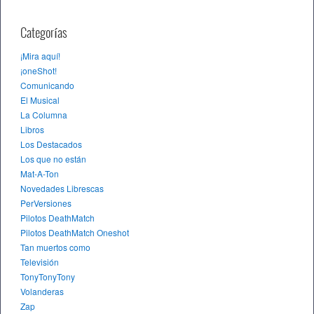
Categorías
¡Mira aquí!
¡oneShot!
Comunicando
El Musical
La Columna
Libros
Los Destacados
Los que no están
Mat-A-Ton
Novedades Librescas
PerVersiones
Pilotos DeathMatch
Pilotos DeathMatch Oneshot
Tan muertos como
Televisión
TonyTonyTony
Volanderas
Zap