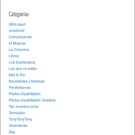
Categorías
¡Mira aquí!
¡oneShot!
Comunicando
El Musical
La Columna
Libros
Los Destacados
Los que no están
Mat-A-Ton
Novedades Librescas
PerVersiones
Pilotos DeathMatch
Pilotos DeathMatch Oneshot
Tan muertos como
Televisión
TonyTonyTony
Volanderas
Zap