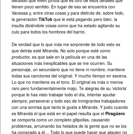
decidido que viven juntos que es otro de esos detalles que
tienen poco sentido. En lugar de eso se encuentra con
Vanessa y, entre otras cosas y para disfrute de, sobre todo,
la generación
TikTok
que le está pegando pero bien, la
insulta diciéndole cosas como que ha estado agitando su
culo para todos los hombres del barrio.
De verdad que lo que más me sorprende de todo esto es
que detrás esté Miranda. No solo porque esté como
productor, es que sale en la película en una de las
situaciones más inexplicables que se me ocurren. Su
personaje, un secundario que no tiene ni nombre, mantiene
todas sus canciones del original. Y mucho tiempo en escena.
Lo que no mantiene es el tono. El original es más o menos
raro pero fundamentalmente majo. Te alegras de su ‘victoria’
porque le has visto trabajar todo el día, intentar ayudar
siempre, perseverar y todo eso de inmigrantes trabajadores
con una sonrisa que tanto le gusta a Miranda. Y justo cuando
es Miranda el que está en el papel resulta que el
Piragüero
se comporta como un completo gilipollas, causando
problemas, arruinando los helados de la gente que no se los
ha comprado a él… Todo lo que puede hacer que alguien no