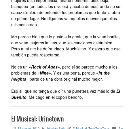
mujeres o su importancia, añade hombres, desdibuja,
blanquea (en todos los niveles) y acaba demostrando no ser
capaz siquiera de entender los problemas que tenía la obra
en primer lugar. No digamos ya aquellos nuevos que ellos
mismos crean.
Me parece bien que le guste a la gente, que la vean bonita,
que vean mujeres latinas, que las canciones están bien…
Pero a mí me ha defraudado. Muchísimo. Y espero que eso
también pueda respetarse.
No es un
«Rock of Ages»
, pero sí se parece mucho a los
problemas de
«Nine»
. Y es una pena, porque
«In the
heights»
parte de una obra original mucho mejor.
Eso sí, que no tenga que oír una puñetera vez más lo de
El
Sueñito
. Me cago en el copón bendito.
El Musical: Urinetown
22 marzo, 2015
, by
Jónatan Sark
El Musical
,
TonyTonyTony
No
P
K
c