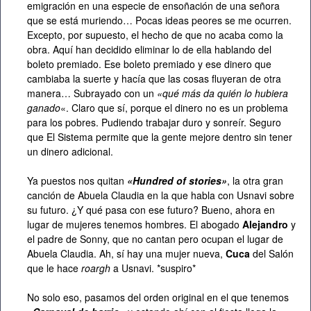
emigración en una especie de ensoñación de una señora
que se está muriendo… Pocas ideas peores se me ocurren.
Excepto, por supuesto, el hecho de que no acaba como la
obra. Aquí han decidido eliminar lo de ella hablando del
boleto premiado. Ese boleto premiado y ese dinero que
cambiaba la suerte y hacía que las cosas fluyeran de otra
manera… Subrayado con un
«qué más da quién lo hubiera
ganado
«. Claro que sí, porque el dinero no es un problema
para los pobres. Pudiendo trabajar duro y sonreír. Seguro
que El Sistema permite que la gente mejore dentro sin tener
un dinero adicional.
Ya puestos nos quitan
«Hundred of stories»
, la otra gran
canción de Abuela Claudia en la que habla con Usnavi sobre
su futuro. ¿Y qué pasa con ese futuro? Bueno, ahora en
lugar de mujeres tenemos hombres. El abogado
Alejandro
y
el padre de Sonny, que no cantan pero ocupan el lugar de
Abuela Claudia. Ah, sí hay una mujer nueva,
Cuca
del Salón
que le hace
roargh
a Usnavi. *suspiro*
No solo eso, pasamos del orden original en el que tenemos