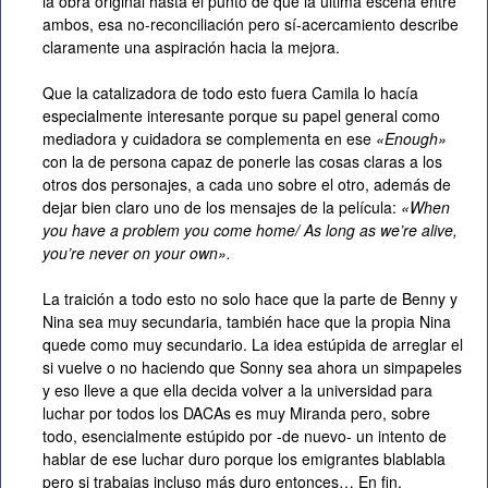
la obra original hasta el punto de que la última escena entre
ambos, esa no-reconciliación pero sí-acercamiento describe
claramente una aspiración hacia la mejora.
Que la catalizadora de todo esto fuera Camila lo hacía
especialmente interesante porque su papel general como
mediadora y cuidadora se complementa en ese
«Enough»
con la de persona capaz de ponerle las cosas claras a los
otros dos personajes, a cada uno sobre el otro, además de
dejar bien claro uno de los mensajes de la película:
«When
you have a problem you come home/ As long as we’re alive,
you’re never on your own».
La traición a todo esto no solo hace que la parte de Benny y
Nina sea muy secundaria, también hace que la propia Nina
quede como muy secundario. La idea estúpida de arreglar el
si vuelve o no haciendo que Sonny sea ahora un simpapeles
y eso lleve a que ella decida volver a la universidad para
luchar por todos los DACAs es muy Miranda pero, sobre
todo, esencialmente estúpido por -de nuevo- un intento de
hablar de ese luchar duro porque los emigrantes blablabla
pero si trabajas incluso más duro entonces… En fin.