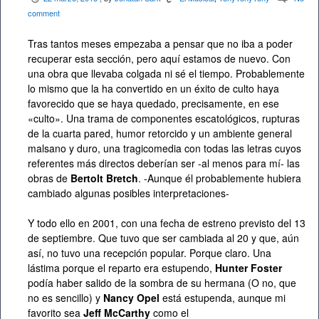
comment
Tras tantos meses empezaba a pensar que no iba a poder
recuperar esta sección, pero aquí estamos de nuevo. Con
una obra que llevaba colgada ni sé el tiempo. Probablemente
lo mismo que la ha convertido en un éxito de culto haya
favorecido que se haya quedado, precisamente, en ese
«culto». Una trama de componentes escatológicos, rupturas
de la cuarta pared, humor retorcido y un ambiente general
malsano y duro, una tragicomedia con todas las letras cuyos
referentes más directos deberían ser -al menos para mí- las
obras de
Bertolt Bretch
. -Aunque él probablemente hubiera
cambiado algunas posibles interpretaciones-
Y todo ello en 2001, con una fecha de estreno previsto del 13
de septiembre. Que tuvo que ser cambiada al 20 y que, aún
así, no tuvo una recepción popular. Porque claro. Una
lástima porque el reparto era estupendo,
Hunter Foster
podía haber salido de la sombra de su hermana (O no, que
no es sencillo) y
Nancy Opel
está estupenda, aunque mi
favorito sea
Jeff McCarthy
como el