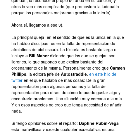
que dan, lo reconoce el propio Miranda en su canción) y
otros lo veo más complicado (que promoviera la ludopatía
porque los personajes mejoraban gracias a la lotería).
Ahora sí, llegamos a ese 3).
La principal queja -en el sentido de que es la única en la que
ha habido disculpas- es en la falta de representación de
afrolatinos de piel oscura. La historia es bastante larga e
incluye a
Bill Maher
diciendo que los que se quejan son
llorones, lo que supongo que explica bastante del
ordenamiento de la misma. Personalmente creo que
Carmen
Phillips
, la editora jefe de
Autostraddle
,
en este hilo de
twitter
en el que hablaba de más cosas: De la gran
representación para algunas personas y la falta de
representación para otras, de cómo te puede gustar algo y
encontrarle problemas. Una situación muy cercana a la mía.
Y en esos aspectos no creo que tenga necesidad de añadir
nada.
Sí tengo opiniones sobre el reparto:
Daphne Rubin-Vega
está maravillosa y excede cualquier expectativa, es una