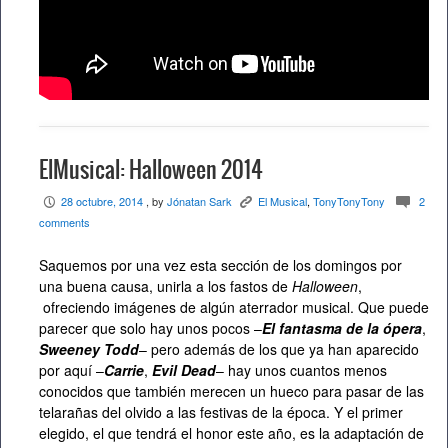
ElMusical: Halloween 2014
28 octubre, 2014
, by
Jónatan Sark
El Musical
,
TonyTonyTony
2
P
K
c
comments
Saquemos por una vez esta sección de los domingos por
una buena causa, unirla a los fastos de
Halloween
,
ofreciendo imágenes de algún aterrador musical. Que puede
parecer que solo hay unos pocos –
El fantasma de la ópera
,
Sweeney Todd
– pero además de los que ya han aparecido
por aquí –
Carrie
,
Evil Dead
– hay unos cuantos menos
conocidos que también merecen un hueco para pasar de las
telarañas del olvido a las festivas de la época. Y el primer
elegido, el que tendrá el honor este año, es la adaptación de