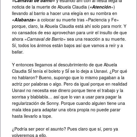
«Carnaval de barrio»
y estando ahí con al fiesta llega la
noticia de la muerte de Abuela Claudia (
«Atención
«)
llevando al barrio a hacer una elegía en su nombra en
«Alabanza»
a colocar su muerte tras «Paciencia y Fe»
porque, claro, la Abuela Claudia está ahí solo para morir. Y
no cansados de eso aprovechan para unir el insulto de que
ahora
«Carnaval de Barrio»
sea una reacción a su muerte.
Sí, todos los ánimos están bajos así que vamos a reír y a
bailar.
Y entonces llegamos al descubrimiento de que Abuela
Claudia SÍ tenía el boleto y SÍ se lo deja a Usnavi. ¿Por qué
no hablaron? Bueno, supongo que lo mismo pagaban a la
actriz por palabras o algo. Pero da igual porque en realidad
Usnavi no necesita ese dinero porque tiene el trabajo y la
sonrisa y blablabla… así que lo van a usar para pagar la
regularización de Sonny. Porque cuando alguien tiene una
mala idea para adaptar una obra propia no puede parar
hasta llevarlo a tope.
¿Podría ser peor el asunto? Pues claro que sí, pero ya
volveremos a ello.