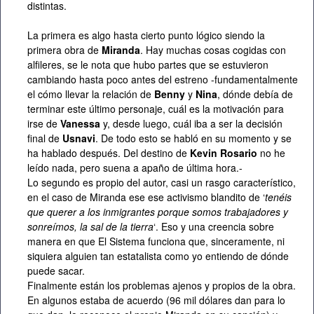
distintas.
La primera es algo hasta cierto punto lógico siendo la
primera obra de
Miranda
. Hay muchas cosas cogidas con
alfileres, se le nota que hubo partes que se estuvieron
cambiando hasta poco antes del estreno -fundamentalmente
el cómo llevar la relación de
Benny
y
Nina
, dónde debía de
terminar este último personaje, cuál es la motivación para
irse de
Vanessa
y, desde luego, cuál iba a ser la decisión
final de
Usnavi
. De todo esto se habló en su momento y se
ha hablado después. Del destino de
Kevin Rosario
no he
leído nada, pero suena a apaño de última hora.-
Lo segundo es propio del autor, casi un rasgo característico,
en el caso de Miranda ese ese activismo blandito de ‘
tenéis
que querer a los inmigrantes porque somos trabajadores y
sonreímos, la sal de la tierra
‘. Eso y una creencia sobre
manera en que El Sistema funciona que, sinceramente, ni
siquiera alguien tan estatalista como yo entiendo de dónde
puede sacar.
Finalmente están los problemas ajenos y propios de la obra.
En algunos estaba de acuerdo (96 mil dólares dan para lo