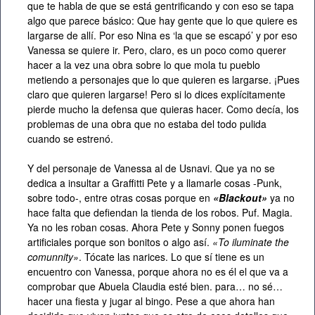
que te habla de que se está gentrificando y con eso se tapa
algo que parece básico: Que hay gente que lo que quiere es
largarse de allí. Por eso Nina es ‘la que se escapó’ y por eso
Vanessa se quiere ir. Pero, claro, es un poco como querer
hacer a la vez una obra sobre lo que mola tu pueblo
metiendo a personajes que lo que quieren es largarse. ¡Pues
claro que quieren largarse! Pero si lo dices explícitamente
pierde mucho la defensa que quieras hacer. Como decía, los
problemas de una obra que no estaba del todo pulida
cuando se estrenó.
Y del personaje de Vanessa al de Usnavi. Que ya no se
dedica a insultar a Graffitti Pete y a llamarle cosas -Punk,
sobre todo-, entre otras cosas porque en
«Blackout»
ya no
hace falta que defiendan la tienda de los robos. Puf. Magia.
Ya no les roban cosas. Ahora Pete y Sonny ponen fuegos
artificiales porque son bonitos o algo así.
«To iluminate the
comunnity»
. Tócate las narices. Lo que sí tiene es un
encuentro con Vanessa, porque ahora no es él el que va a
comprobar que Abuela Claudia esté bien. para… no sé…
hacer una fiesta y jugar al bingo. Pese a que ahora han