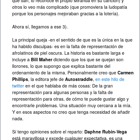
que dan, lo reconoce el propio Miranda en su canción) y
otros lo veo más complicado (que promoviera la ludopatía
porque los personajes mejoraban gracias a la lotería).
Ahora sí, llegamos a ese 3).
La principal queja -en el sentido de que es la única en la que
ha habido disculpas- es en la falta de representación de
afrolatinos de piel oscura. La historia es bastante larga e
incluye a
Bill Maher
diciendo que los que se quejan son
llorones, lo que supongo que explica bastante del
ordenamiento de la misma. Personalmente creo que
Carmen
Phillips
, la editora jefe de
Autostraddle
,
en este hilo de
twitter
en el que hablaba de más cosas: De la gran
representación para algunas personas y la falta de
representación para otras, de cómo te puede gustar algo y
encontrarle problemas. Una situación muy cercana a la mía.
Y en esos aspectos no creo que tenga necesidad de añadir
nada.
Sí tengo opiniones sobre el reparto:
Daphne Rubin-Vega
está maravillosa y excede cualquier expectativa, es una