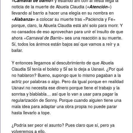
«Carnaval de barrio»
y estando ahí con al fiesta llega la
noticia de la muerte de Abuela Claudia (
«Atención
«)
llevando al barrio a hacer una elegía en su nombra en
«Alabanza»
a colocar su muerte tras «Paciencia y Fe»
porque, claro, la Abuela Claudia está ahí solo para morir. Y
no cansados de eso aprovechan para unir el insulto de que
ahora
«Carnaval de Barrio»
sea una reacción a su muerte.
Sí, todos los ánimos están bajos así que vamos a reír y a
bailar.
Y entonces llegamos al descubrimiento de que Abuela
Claudia SÍ tenía el boleto y SÍ se lo deja a Usnavi. ¿Por qué
no hablaron? Bueno, supongo que lo mismo pagaban a la
actriz por palabras o algo. Pero da igual porque en realidad
Usnavi no necesita ese dinero porque tiene el trabajo y la
sonrisa y blablabla… así que lo van a usar para pagar la
regularización de Sonny. Porque cuando alguien tiene una
mala idea para adaptar una obra propia no puede parar
hasta llevarlo a tope.
¿Podría ser peor el asunto? Pues claro que sí, pero ya
volveremos a ello.