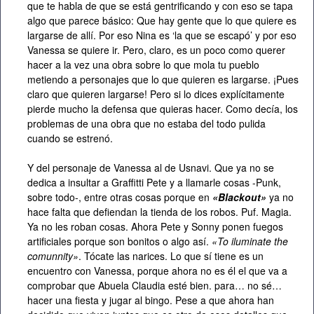
que te habla de que se está gentrificando y con eso se tapa
algo que parece básico: Que hay gente que lo que quiere es
largarse de allí. Por eso Nina es ‘la que se escapó’ y por eso
Vanessa se quiere ir. Pero, claro, es un poco como querer
hacer a la vez una obra sobre lo que mola tu pueblo
metiendo a personajes que lo que quieren es largarse. ¡Pues
claro que quieren largarse! Pero si lo dices explícitamente
pierde mucho la defensa que quieras hacer. Como decía, los
problemas de una obra que no estaba del todo pulida
cuando se estrenó.
Y del personaje de Vanessa al de Usnavi. Que ya no se
dedica a insultar a Graffitti Pete y a llamarle cosas -Punk,
sobre todo-, entre otras cosas porque en
«Blackout»
ya no
hace falta que defiendan la tienda de los robos. Puf. Magia.
Ya no les roban cosas. Ahora Pete y Sonny ponen fuegos
artificiales porque son bonitos o algo así.
«To iluminate the
comunnity»
. Tócate las narices. Lo que sí tiene es un
encuentro con Vanessa, porque ahora no es él el que va a
comprobar que Abuela Claudia esté bien. para… no sé…
hacer una fiesta y jugar al bingo. Pese a que ahora han