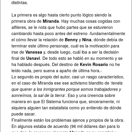
distintas.
La primera es algo hasta cierto punto lógico siendo la
primera obra de
Miranda
. Hay muchas cosas cogidas con
alfileres, se le nota que hubo partes que se estuvieron
cambiando hasta poco antes del estreno -fundamentalmente
el cómo llevar la relación de
Benny
y
Nina
, dónde debía de
terminar este último personaje, cuál es la motivación para
irse de
Vanessa
y, desde luego, cuál iba a ser la decisión
final de
Usnavi
. De todo esto se habló en su momento y se
ha hablado después. Del destino de
Kevin Rosario
no he
leído nada, pero suena a apaño de última hora.-
Lo segundo es propio del autor, casi un rasgo característico,
en el caso de Miranda ese ese activismo blandito de ‘
tenéis
que querer a los inmigrantes porque somos trabajadores y
sonreímos, la sal de la tierra
‘. Eso y una creencia sobre
manera en que El Sistema funciona que, sinceramente, ni
siquiera alguien tan estatalista como yo entiendo de dónde
puede sacar.
Finalmente están los problemas ajenos y propios de la obra.
En algunos estaba de acuerdo (96 mil dólares dan para lo