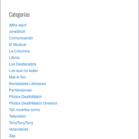
Categorías
¡Mira aquí!
¡oneShot!
Comunicando
El Musical
La Columna
Libros
Los Destacados
Los que no están
Mat-A-Ton
Novedades Librescas
PerVersiones
Pilotos DeathMatch
Pilotos DeathMatch Oneshot
Tan muertos como
Televisión
TonyTonyTony
Volanderas
Zap