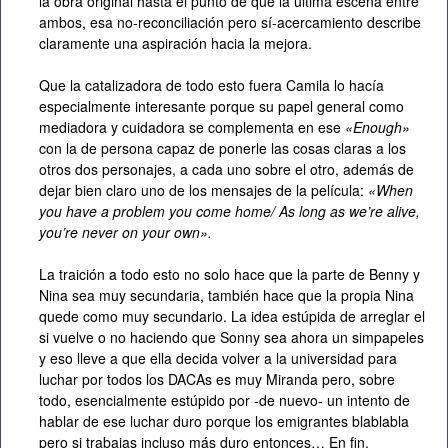
la obra original hasta el punto de que la última escena entre
ambos, esa no-reconciliación pero sí-acercamiento describe
claramente una aspiración hacia la mejora.
Que la catalizadora de todo esto fuera Camila lo hacía
especialmente interesante porque su papel general como
mediadora y cuidadora se complementa en ese
«Enough»
con la de persona capaz de ponerle las cosas claras a los
otros dos personajes, a cada uno sobre el otro, además de
dejar bien claro uno de los mensajes de la película:
«When
you have a problem you come home/ As long as we’re alive,
you’re never on your own».
La traición a todo esto no solo hace que la parte de Benny y
Nina sea muy secundaria, también hace que la propia Nina
quede como muy secundario. La idea estúpida de arreglar el
si vuelve o no haciendo que Sonny sea ahora un simpapeles
y eso lleve a que ella decida volver a la universidad para
luchar por todos los DACAs es muy Miranda pero, sobre
todo, esencialmente estúpido por -de nuevo- un intento de
hablar de ese luchar duro porque los emigrantes blablabla
pero si trabajas incluso más duro entonces… En fin.