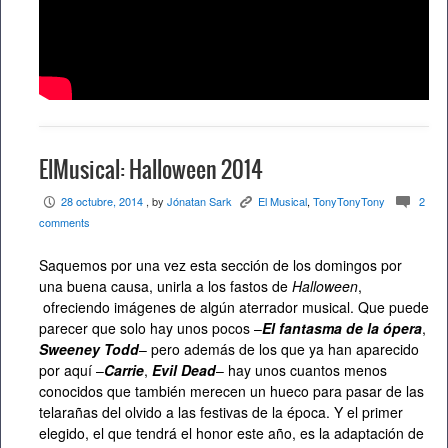
ElMusical: Halloween 2014
28 octubre, 2014
, by
Jónatan Sark
El Musical
,
TonyTonyTony
2
P
K
c
comments
Saquemos por una vez esta sección de los domingos por
una buena causa, unirla a los fastos de
Halloween
,
ofreciendo imágenes de algún aterrador musical. Que puede
parecer que solo hay unos pocos –
El fantasma de la ópera
,
Sweeney Todd
– pero además de los que ya han aparecido
por aquí –
Carrie
,
Evil Dead
– hay unos cuantos menos
conocidos que también merecen un hueco para pasar de las
telarañas del olvido a las festivas de la época. Y el primer
elegido, el que tendrá el honor este año, es la adaptación de