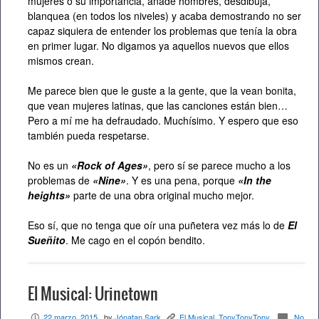
mujeres o su importancia, añade hombres, desdibuja,
blanquea (en todos los niveles) y acaba demostrando no ser
capaz siquiera de entender los problemas que tenía la obra
en primer lugar. No digamos ya aquellos nuevos que ellos
mismos crean.
Me parece bien que le guste a la gente, que la vean bonita,
que vean mujeres latinas, que las canciones están bien…
Pero a mí me ha defraudado. Muchísimo. Y espero que eso
también pueda respetarse.
No es un
«Rock of Ages»
, pero sí se parece mucho a los
problemas de
«Nine»
. Y es una pena, porque
«In the
heights»
parte de una obra original mucho mejor.
Eso sí, que no tenga que oír una puñetera vez más lo de
El
Sueñito
. Me cago en el copón bendito.
El Musical: Urinetown
22 marzo, 2015
, by
Jónatan Sark
El Musical
,
TonyTonyTony
No
P
K
c