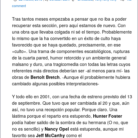
comment
Tras tantos meses empezaba a pensar que no iba a poder
recuperar esta sección, pero aquí estamos de nuevo. Con
una obra que llevaba colgada ni sé el tiempo. Probablemente
lo mismo que la ha convertido en un éxito de culto haya
favorecido que se haya quedado, precisamente, en ese
«culto». Una trama de componentes escatológicos, rupturas
de la cuarta pared, humor retorcido y un ambiente general
malsano y duro, una tragicomedia con todas las letras cuyos
referentes más directos deberían ser -al menos para mí- las
obras de
Bertolt Bretch
. -Aunque él probablemente hubiera
cambiado algunas posibles interpretaciones-
Y todo ello en 2001, con una fecha de estreno previsto del 13
de septiembre. Que tuvo que ser cambiada al 20 y que, aún
así, no tuvo una recepción popular. Porque claro. Una
lástima porque el reparto era estupendo,
Hunter Foster
podía haber salido de la sombra de su hermana (O no, que
no es sencillo) y
Nancy Opel
está estupenda, aunque mi
favorito sea
Jeff McCarthy
como el