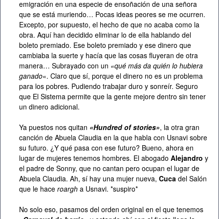
emigración en una especie de ensoñación de una señora
que se está muriendo… Pocas ideas peores se me ocurren.
Excepto, por supuesto, el hecho de que no acaba como la
obra. Aquí han decidido eliminar lo de ella hablando del
boleto premiado. Ese boleto premiado y ese dinero que
cambiaba la suerte y hacía que las cosas fluyeran de otra
manera… Subrayado con un
«qué más da quién lo hubiera
ganado
«. Claro que sí, porque el dinero no es un problema
para los pobres. Pudiendo trabajar duro y sonreír. Seguro
que El Sistema permite que la gente mejore dentro sin tener
un dinero adicional.
Ya puestos nos quitan
«Hundred of stories»
, la otra gran
canción de Abuela Claudia en la que habla con Usnavi sobre
su futuro. ¿Y qué pasa con ese futuro? Bueno, ahora en
lugar de mujeres tenemos hombres. El abogado
Alejandro
y
el padre de Sonny, que no cantan pero ocupan el lugar de
Abuela Claudia. Ah, sí hay una mujer nueva,
Cuca
del Salón
que le hace
roargh
a Usnavi. *suspiro*
No solo eso, pasamos del orden original en el que tenemos