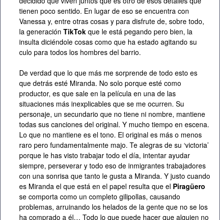
decidido que viven juntos que es otro de esos detalles que
tienen poco sentido. En lugar de eso se encuentra con
Vanessa y, entre otras cosas y para disfrute de, sobre todo,
la generación
TikTok
que le está pegando pero bien, la
insulta diciéndole cosas como que ha estado agitando su
culo para todos los hombres del barrio.
De verdad que lo que más me sorprende de todo esto es
que detrás esté Miranda. No solo porque esté como
productor, es que sale en la película en una de las
situaciones más inexplicables que se me ocurren. Su
personaje, un secundario que no tiene ni nombre, mantiene
todas sus canciones del original. Y mucho tiempo en escena.
Lo que no mantiene es el tono. El original es más o menos
raro pero fundamentalmente majo. Te alegras de su ‘victoria’
porque le has visto trabajar todo el día, intentar ayudar
siempre, perseverar y todo eso de inmigrantes trabajadores
con una sonrisa que tanto le gusta a Miranda. Y justo cuando
es Miranda el que está en el papel resulta que el
Piragüero
se comporta como un completo gilipollas, causando
problemas, arruinando los helados de la gente que no se los
ha comprado a él… Todo lo que puede hacer que alguien no