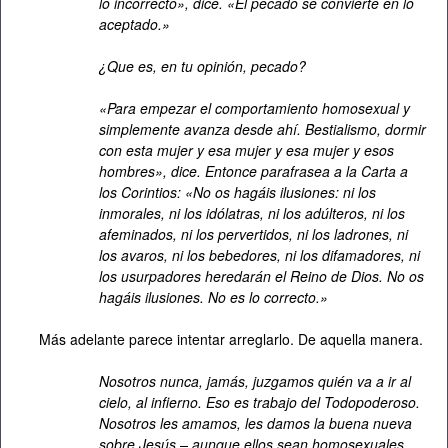
lo incorrecto», dice. «El pecado se convierte en lo
aceptado.»
¿Que es, en tu opinión, pecado?
«Para empezar el comportamiento homosexual y
simplemente avanza desde ahí. Bestialismo, dormir
con esta mujer y esa mujer y esa mujer y esos
hombres», dice. Entonce parafrasea a la Carta a
los Corintios: «No os hagáis ilusiones: ni los
inmorales, ni los idólatras, ni los adúlteros, ni los
afeminados, ni los pervertidos, ni los ladrones, ni
los avaros, ni los bebedores, ni los difamadores, ni
los usurpadores heredarán el Reino de Dios. No os
hagáis ilusiones. No es lo correcto.»
Más adelante parece intentar arreglarlo. De aquella manera.
Nosotros nunca, jamás, juzgamos quién va a ir al
cielo, al infierno. Eso es trabajo del Todopoderoso.
Nosotros les amamos, les damos la buena nueva
sobre Jesús – aunque ellos sean homosexuales,