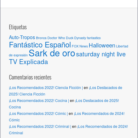
s
Etiquetas
Auto-Tropos
Bronca
Doctor Who
Duck Dynasty
fantastico
Fantástico Español
Halloween
FOX News
Libertad
Sark de oro
saturday night live
de expresión
TV Explicada
Comentarios recientes
¡Los Recomendados 2022! Ciencia Ficción |
en
¡Los Destacados de
2025! Ciencia Ficción
¡Los Recomendados 2022! Cocina |
en
¡Los Destacados de 2025!
Cocina
¡Los Recomendados 2022! Cómic |
en
¡Los Recomendados de 2024!
Cómic
¡Los Recomendados 2022! Criminal |
en
¡Los Recomendados de 2024!
Criminal