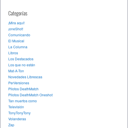
Categorías
¡Mira aquí!
¡oneShot!
Comunicando
El Musical
La Columna
Libros
Los Destacados
Los que no están
Mat-A-Ton
Novedades Librescas
PerVersiones
Pilotos DeathMatch
Pilotos DeathMatch Oneshot
Tan muertos como
Televisión
TonyTonyTony
Volanderas
Zap