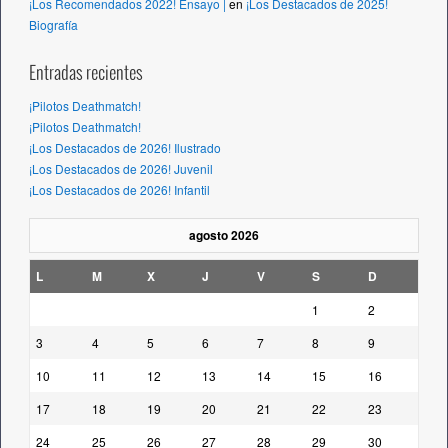
¡Los Recomendados 2022! Ensayo |
en
¡Los Destacados de 2025!
Biografía
Entradas recientes
¡Pilotos Deathmatch!
¡Pilotos Deathmatch!
¡Los Destacados de 2026! Ilustrado
¡Los Destacados de 2026! Juvenil
¡Los Destacados de 2026! Infantil
agosto 2026
L
M
X
J
V
S
D
1
2
3
4
5
6
7
8
9
10
11
12
13
14
15
16
17
18
19
20
21
22
23
24
25
26
27
28
29
30