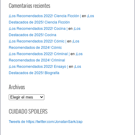
Comentarios recientes
¡Los Recomendados 2022! Ciencia Ficción |
en
¡Los
Destacados de 2025! Ciencia Ficción
¡Los Recomendados 2022! Cocina |
en
¡Los
Destacados de 2025! Cocina
¡Los Recomendados 2022! Cómic |
en
¡Los
Recomendados de 2024! Cómic
¡Los Recomendados 2022! Criminal |
en
¡Los
Recomendados de 2024! Criminal
¡Los Recomendados 2022! Ensayo |
en
¡Los
Destacados de 2025! Biografía
Archivos
A
r
c
CUIDADO SPOILERS
h
Tweets de https://twitter.com/JonatanSark/zap
i
v
o