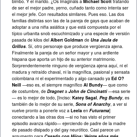
bimbo. Y el marido. ¿Os imagináis a
Michael Scott
tratando
de ser el mejor padre, yerno, cuñado tanto como intenta ser
el mejor jefe. Con resultados similares. Pues eso. Las dos
familias distintas son las de la pareja de gays que acaban de
adoptar a una niña asiática y que está compuesta por el
típico urbanita snob escuchimizado y una especie de versión
pasada de kilos del
Albert Goldman
de
Una Jaula de
Grillos
. Sí, otro personaje que produce vergüenza ajena.
Finalmente la pareja de un señor mayor y una ardiente
hispana que aporta un hijo de su anterior matrimonio.
Sorprendentemente ninguno de vergüenza ajena aquí, ni el
madura y retraído chaval, ni la magnífica, pasional y sensata
colombiana ni el experimentado y algo cansado ya
Ed O?
Neill
—eso es, el siempre magnífico
Al Bundy
— que como
de costumbre, de
Dragnet
a
John de Cincinatti
—esa serie
— es lo mejor de todo, [Inciso:
Katey Sagal
,
Peg Bundy
, es
también de lo mejor de su serie,
Sons of Anarchy
, a ver si
vuelve pronto a ponerle voz a
Leela
en
Futurama
]
conectando a las otras dos —si no has visto el primer
episodio avanza rápido— ejerciendo de padre de la madre
de pasado disipado y del gay neurótico. Casi parece un
argumento para
Casado con Hijos: Veinte años más