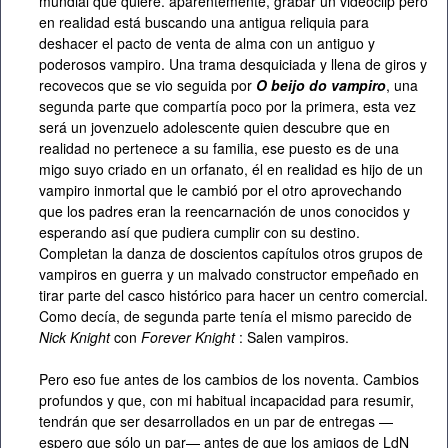
mundial que quiere. aparentemente, grabar un videoclip pero
en realidad está buscando una antigua reliquia para
deshacer el pacto de venta de alma con un antiguo y
poderosos vampiro. Una trama desquiciada y llena de giros y
recovecos que se vio seguida por
O beijo do vampiro
, una
segunda parte que compartía poco por la primera, esta vez
será un jovenzuelo adolescente quien descubre que en
realidad no pertenece a su familia, ese puesto es de una
migo suyo criado en un orfanato, él en realidad es hijo de un
vampiro inmortal que le cambió por el otro aprovechando
que los padres eran la reencarnación de unos conocidos y
esperando así que pudiera cumplir con su destino.
Completan la danza de doscientos capítulos otros grupos de
vampiros en guerra y un malvado constructor empeñado en
tirar parte del casco histórico para hacer un centro comercial.
Como decía, de segunda parte tenía el mismo parecido de
Nick Knight
con
Forever Knight
: Salen vampiros.
Pero eso fue antes de los cambios de los noventa. Cambios
profundos y que, con mi habitual incapacidad para resumir,
tendrán que ser desarrollados en un par de entregas —
espero que sólo un par— antes de que los amigos de LdN