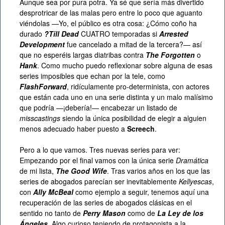
Aunque sea por pura potra. Ya sé que sería más divertido
desprotricar de las malas pero entre lo poco que aguanto
viéndolas —Yo, el público es otra cosa: ¿Cómo coño ha
durado
?Till Dead
CUATRO
temporadas si
Arrested
Development
fue cancelado a mitad de la tercera?— así
que no esperéis largas diatribas contra
The Forgotten
o
Hank
. Como mucho puedo reflexionar sobre alguna de esas
series imposibles que echan por la tele, como
FlashForward
, ridículamente pro-determinista, con actores
que están cada uno en una serie distinta y un malo malísimo
que podría —¡debería!— encabezar un listado de
misscastings
siendo la única posibilidad de elegir a alguien
menos adecuado haber puesto a
Screech
.
Pero a lo que vamos. Tres nuevas series para ver:
Empezando por el final vamos con la única serie
Dramática
de mi lista,
The Good Wife
. Tras varios años en los que las
series de abogados parecían ser inevitablemente
Kellyescas
,
con
Ally McBeal
como ejemplo a seguir, tenemos aquí una
recuperación de las series de abogados clásicas en el
sentido no tanto de
Perry Mason
como de
La Ley de los
Ángeles
. Algo curioso teniendo de protagonista a la