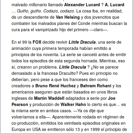
malvado millonario llamado
Alexander Lucard
?
A. Lucard
…
Guiño, guiño. Codazo, codazo
. La cosa iba, en realidad,
de un descendiente de
Van Helsing
y dos jovencitos que
combaten los malvados planes del Conde mientras buscan la
cura para el vampirizado hijo del primero —claro—.
En el 99 la
FOX
decide revivir
Little Dracula
, una serie de
animación cuya primera temporada habían emitido a
principios de los noventa. La serie se canceló antes de emitir
todos los episodios de esta segunda hornada. Mientras, eso
sí, crearon un problema.
Little Dracula
? ¿No se parece
demasiado a la francesa Draculito? Pues en principio no
deberían, pero pese a que los franceses den como
creadores a
Bruno René Huchez
y
Bahram Rohani
y los
americanos aseguren que están basados en unos libros
ingleses de
Martin Waddell
adaptados a serie por
Joe
Pearson
y producción de
Walker Hahn
lo cierto es que… es
la misma serie en ambos casos. —Ya os dije que
volveríamos a ella—. Aparentemente rodada en régimen de
co-producción, emitidos los veintiseis episodios originales en
Europa en
USA
se emitieron sólo 13 y en 1999 el principio de