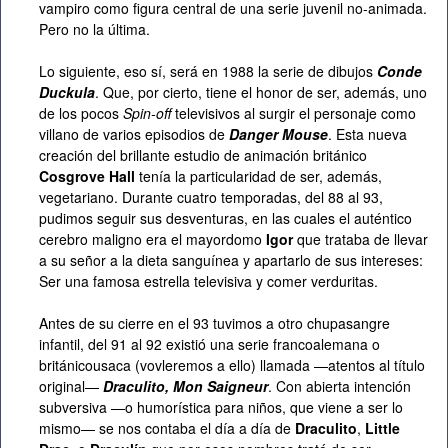
vampiro como figura central de una serie juvenil no-animada.
Pero no la última.
Lo siguiente, eso sí, será en 1988 la serie de dibujos
Conde
Duckula
. Que, por cierto, tiene el honor de ser, además, uno
de los pocos
Spin-off
televisivos al surgir el personaje como
villano de varios episodios de
Danger Mouse
. Esta nueva
creación del brillante estudio de animación británico
Cosgrove Hall
tenía la particularidad de ser, además,
vegetariano. Durante cuatro temporadas, del 88 al 93,
pudimos seguir sus desventuras, en las cuales el auténtico
cerebro maligno era el mayordomo
Igor
que trataba de llevar
a su señor a la dieta sanguínea y apartarlo de sus intereses:
Ser una famosa estrella televisiva y comer verduritas.
Antes de su cierre en el 93 tuvimos a otro chupasangre
infantil, del 91 al 92 existió una serie francoalemana o
británicousaca (vovleremos a ello) llamada —atentos al título
original—
Draculito, Mon Saigneur
. Con abierta intención
subversiva —o humorística para niños, que viene a ser lo
mismo— se nos contaba el día a día de
Draculito
,
Little