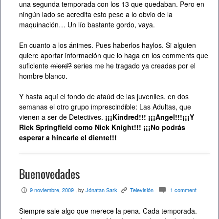
una segunda temporada con los 13 que quedaban. Pero en
ningún lado se acredita esto pese a lo obvio de la
maquinación… Un lío bastante gordo, vaya.
En cuanto a los ánimes. Pues haberlos haylos. Si alguien
quiere aportar información que lo haga en los comments que
suficiente
mierd?
series me he tragado ya creadas por el
hombre blanco.
Y hasta aquí el fondo de ataúd de las juveniles, en dos
semanas el otro grupo imprescindible: Las Adultas, que
vienen a ser de Detectives.
¡¡¡Kindred!!! ¡¡¡Angel!!!¡¡¡Y
Rick Springfield como Nick Knight!!! ¡¡¡No podrás
esperar a hincarle el diente!!!
Buenovedades
9 noviembre, 2009
, by
Jónatan Sark
Televisión
1 comment
P
K
c
Siempre sale algo que merece la pena. Cada temporada.