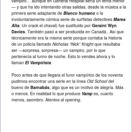
vampiro… aunque en General Hospital sería un tema menor
— y que ha ido intentando otras salidas, desde la música a la
primera serie adaptante de
Blanco humano
o la
involuntariamente cómica serie de surfistas detectives
Marea
Alta
. Un crack el chaval) fue sustituido por
Geraint Wyn
Davies
. También pasó a ser producida en Canadá.. Así que
técnicamente era la misma serie porque contaba la historia
de un policía llamado
Nicholas “Nick” Knight
que resultaba
ser —sorpresa, sorpresa— un vampiro, por lo que
pertenecía al turno de noche. Esto lo vendes ahora y lo
llaman
El Vampirista
.
Poco antes de que llegara el furor vampírico de los noventa
pudimos encontrar una serie en la línea
Old School
del
bueno de
Barnabás
, algo que es un motivo de alegría. Más
o menos. En realidad lo que produce
Vamp
es, cuanto
menos, asombro. Atentos al
opening
.