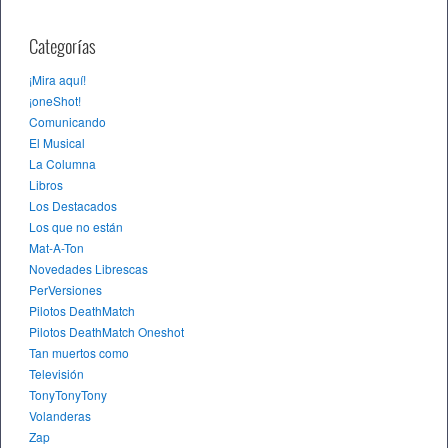
Categorías
¡Mira aquí!
¡oneShot!
Comunicando
El Musical
La Columna
Libros
Los Destacados
Los que no están
Mat-A-Ton
Novedades Librescas
PerVersiones
Pilotos DeathMatch
Pilotos DeathMatch Oneshot
Tan muertos como
Televisión
TonyTonyTony
Volanderas
Zap