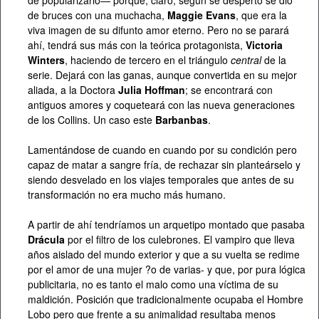
de popularizarlo— porque, claro, según se despertó se dio
de bruces con una muchacha,
Maggie Evans
, que era la
viva imagen de su difunto amor eterno. Pero no se parará
ahí, tendrá sus más con la teórica protagonista,
Victoria
Winters
, haciendo de tercero en el triángulo
central
de la
serie. Dejará con las ganas, aunque convertida en su mejor
aliada, a la Doctora
Julia Hoffman
; se encontrará con
antiguos amores y coqueteará con las nueva generaciones
de los Collins. Un caso este
Barbanbas
.
Lamentándose de cuando en cuando por su condición pero
capaz de matar a sangre fría, de rechazar sin planteárselo y
siendo desvelado en los viajes temporales que antes de su
transformación no era mucho más humano.
A partir de ahí tendríamos un arquetipo montado que pasaba
Drácula
por el filtro de los culebrones. El vampiro que lleva
años aislado del mundo exterior y que a su vuelta se redime
por el amor de una mujer ?o de varias- y que, por pura lógica
publicitaria, no es tanto el malo como una víctima de su
maldición. Posición que tradicionalmente ocupaba el Hombre
Lobo pero que frente a su animalidad resultaba menos