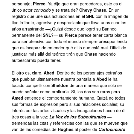
personaje;
Pierce
. Ya dije que eran perdedores, este es el
único actor
conocido
y se trata de?
Chevy Chase
. En un
registro que une sus actuaciones en el
SNL
con la imagen de
tipo irritante, agresivo y despreciable que lleva unos cuantos
años arrastrando —¿Quizá desde que logró su Banneo
permanente del
SNL
?— su
Pierce
parece tener carta blanca
para ser ofensivo con todo el mundo siempre presuponiendo
que es incapaz de entender qué el lo que está mal. Difícil de
justificar más allá del teórico tirón que
Chase
haciendo
autoescarnio pueda tener.
El otro es, claro,
Abed
. Dentro de los personajes extraños
que pueblan últimamente nuestra pantalla a
Abed
le ha
tocado competir con
Sheldon
de una manera que sólo se
puede señalar como arbitraria. Sí, los dos son raros pero
Amed
entiende el comportamiento humano. Quizá no todos
sus formas de expresión pero si sus relaciones sociales; su
interés por las artes visuales y las indagaciones hacen de él
tres cosas a la vez:
La Voz de los Subculturales
—
tremendas las citas y refenrecias con las que se mueven que
van de las comedias de
Hughes
al poster de
Cortocircuito