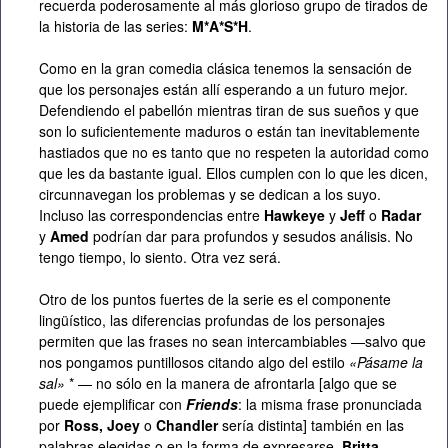
recuerda poderosamente al más glorioso grupo de tirados de
la historia de las series:
M*A*S*H
.
Como en la gran comedia clásica tenemos la sensación de
que los personajes están allí esperando a un futuro mejor.
Defendiendo el pabellón mientras tiran de sus sueños y que
son lo suficientemente maduros o están tan inevitablemente
hastiados que no es tanto que no respeten la autoridad como
que les da bastante igual. Ellos cumplen con lo que les dicen,
circunnavegan los problemas y se dedican a los suyo.
Incluso las correspondencias entre
Hawkeye
y
Jeff
o
Radar
y
Amed
podrían dar para profundos y sesudos análisis. No
tengo tiempo, lo siento. Otra vez será.
Otro de los puntos fuertes de la serie es el componente
lingüístico, las diferencias profundas de los personajes
permiten que las frases no sean intercambiables —salvo que
nos pongamos puntillosos citando algo del estilo
«Pásame la
sal»
* — no sólo en la manera de afrontarla [algo que se
puede ejemplificar con
Friends
: la misma frase pronunciada
por
Ross, Joey
o
Chandler
sería distinta] también en las
palabras elegidas o en la forma de expresarse.
Britta