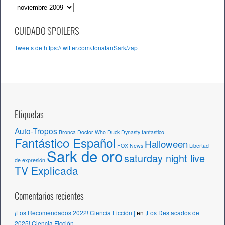
A
r
c
CUIDADO SPOILERS
h
Tweets de https://twitter.com/JonatanSark/zap
i
v
o
s
Etiquetas
Auto-Tropos
Bronca
Doctor Who
Duck Dynasty
fantastico
Fantástico Español
Halloween
FOX News
Libertad
Sark de oro
saturday night live
de expresión
TV Explicada
Comentarios recientes
¡Los Recomendados 2022! Ciencia Ficción |
en
¡Los Destacados de
2025! Ciencia Ficción