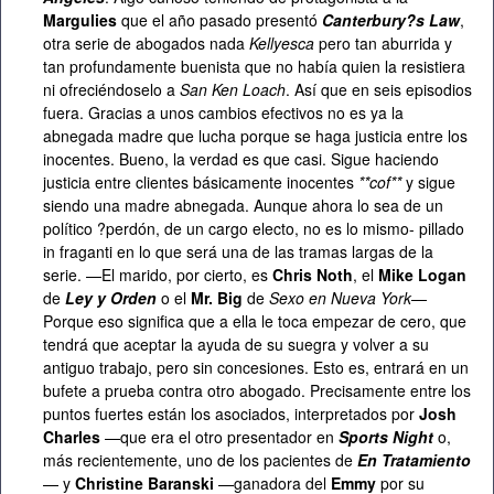
Margulies
que el año pasado presentó
Canterbury?s Law
,
otra serie de abogados nada
Kellyesca
pero tan aburrida y
tan profundamente buenista que no había quien la resistiera
ni ofreciéndoselo a
San Ken Loach
. Así que en seis episodios
fuera. Gracias a unos cambios efectivos no es ya la
abnegada madre que lucha porque se haga justicia entre los
inocentes. Bueno, la verdad es que casi. Sigue haciendo
justicia entre clientes básicamente inocentes
**cof**
y sigue
siendo una madre abnegada. Aunque ahora lo sea de un
político ?perdón, de un cargo electo, no es lo mismo- pillado
in fraganti en lo que será una de las tramas largas de la
serie. —El marido, por cierto, es
Chris Noth
, el
Mike Logan
de
Ley y Orden
o el
Mr. Big
de
Sexo en Nueva York
—
Porque eso significa que a ella le toca empezar de cero, que
tendrá que aceptar la ayuda de su suegra y volver a su
antiguo trabajo, pero sin concesiones. Esto es, entrará en un
bufete a prueba contra otro abogado. Precisamente entre los
puntos fuertes están los asociados, interpretados por
Josh
Charles
—que era el otro presentador en
Sports Night
o,
más recientemente, uno de los pacientes de
En Tratamiento
— y
Christine Baranski
—ganadora del
Emmy
por su