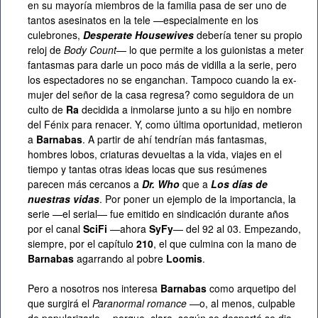
en su mayoría miembros de la familia pasa de ser uno de
tantos asesinatos en la tele —especialmente en los
culebrones,
Desperate Housewives
debería tener su propio
reloj de
Body Count
— lo que permite a los guionistas a meter
fantasmas para darle un poco más de vidilla a la serie, pero
los espectadores no se enganchan. Tampoco cuando la ex-
mujer del señor de la casa regresa? como seguidora de un
culto de
Ra
decidida a inmolarse junto a su hijo en nombre
del Fénix para renacer. Y, como última oportunidad, metieron
a
Barnabas
. A partir de ahí tendrían más fantasmas,
hombres lobos, criaturas devueltas a la vida, viajes en el
tiempo y tantas otras ideas locas que sus resúmenes
parecen más cercanos a
Dr. Who
que a
Los días de
nuestras vidas
. Por poner un ejemplo de la importancia, la
serie —el serial— fue emitido en sindicación durante años
por el canal
SciFi
—ahora
SyFy
— del 92 al 03. Empezando,
siempre, por el capítulo
210
, el que culmina con la mano de
Barnabas
agarrando al pobre
Loomis
.
Pero a nosotros nos interesa
Barnabas
como arquetipo del
que surgirá el
Paranormal romance
—o, al menos, culpable