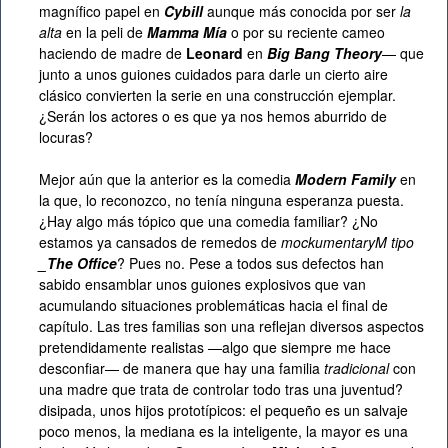
magnífico papel en
Cybill
aunque más conocida por ser
la
alta
en la peli de
Mamma Mía
o por su reciente cameo
haciendo de madre de
Leonard
en
Big Bang Theory
— que
junto a unos guiones cuidados para darle un cierto aire
clásico convierten la serie en una construcción ejemplar.
¿Serán los actores o es que ya nos hemos aburrido de
locuras?
Mejor aún que la anterior es la comedia
Modern Family
en
la que, lo reconozco, no tenía ninguna esperanza puesta.
¿Hay algo más tópico que una comedia familiar? ¿No
estamos ya cansados de remedos de
mockumentaryM tipo
_The Office
? Pues no. Pese a todos sus defectos han
sabido ensamblar unos guiones explosivos que van
acumulando situaciones problemáticas hacia el final de
capítulo. Las tres familias son una reflejan diversos aspectos
pretendidamente realistas —algo que siempre me hace
desconfiar— de manera que hay una familia
tradicional
con
una madre que trata de controlar todo tras una juventud?
disipada, unos hijos prototípicos: el pequeño es un salvaje
poco menos, la mediana es la inteligente, la mayor es una