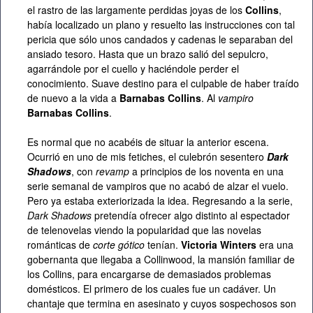
el rastro de las largamente perdidas joyas de los
Collins
,
había localizado un plano y resuelto las instrucciones con tal
pericia que sólo unos candados y cadenas le separaban del
ansiado tesoro. Hasta que un brazo salió del sepulcro,
agarrándole por el cuello y haciéndole perder el
conocimiento. Suave destino para el culpable de haber traído
de nuevo a la vida a
Barnabas Collins
. Al
vampiro
Barnabas Collins
.
Es normal que no acabéis de situar la anterior escena.
Ocurrió en uno de mis fetiches, el culebrón sesentero
Dark
Shadows
, con
revamp
a principios de los noventa en una
serie semanal de vampiros que no acabó de alzar el vuelo.
Pero ya estaba exteriorizada la idea. Regresando a la serie,
Dark Shadows
pretendía ofrecer algo distinto al espectador
de telenovelas viendo la popularidad que las novelas
románticas de
corte gótico
tenían.
Victoria Winters
era una
gobernanta que llegaba a Collinwood, la mansión familiar de
los Collins, para encargarse de demasiados problemas
domésticos. El primero de los cuales fue un cadáver. Un
chantaje que termina en asesinato y cuyos sospechosos son