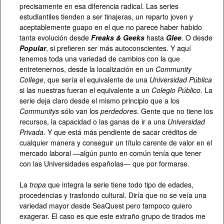
precisamente en esa diferencia radical. Las series
estudiantiles tienden a ser tinajeras, un reparto joven y
aceptablemente guapo en el que no parece haber habido
tanta evolución desde
Freaks & Geeks
hasta
Glee
. O desde
Popular
, si prefieren ser más autoconscientes. Y aquí
tenemos toda una variedad de cambios con la que
entretenernos, desde la localización en un
Community
College
, que sería el equivalente de una
Universidad Pública
si las nuestras fueran el equivalente a un
Colegio Público
. La
serie deja claro desde el mismo principio que a los
Communitys
sólo van los
perdedores
. Gente que no tiene los
recursos, la capacidad o las ganas de ir a una
Universidad
Privada
. Y que está más pendiente de sacar créditos de
cualquier manera y conseguir un título carente de valor en el
mercado laboral —algún punto en común tenía que tener
con las Universidades españolas— que por formarse.
La
tropa
que integra la serie tiene todo tipo de edades,
procedencias y trasfondo cultural. Diría que no se veía una
variedad mayor desde SeaQuest pero tampoco quiero
exagerar. El caso es que este extraño grupo de tirados me