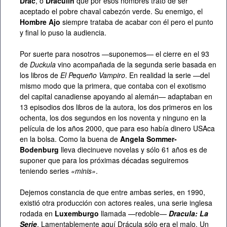
Drac
, o
Draculín
que por esos nombres trató de ser
aceptado el pobre chaval cabezón verde. Su enemigo, el
Hombre Ajo
siempre trataba de acabar con él pero el punto
y final lo puso la audiencia.
Por suerte para nosotros —suponemos— el cierre en el 93
de
Duckula
vino acompañada de la segunda serie basada en
los libros de
El Pequeño Vampiro
. En realidad la serie —del
mismo modo que la primera, que contaba con el exotismo
del capital canadiense apoyando al alemán— adaptaban en
13 episodios dos libros de la autora, los dos primeros en los
ochenta, los dos segundos en los noventa y ninguno en la
película de los años 2000, que para eso había dinero
USA
ca
en la bolsa. Como la buena de
Angela Sommer-
Bodenburg
lleva diecinueve novelas y sólo 61 años es de
suponer que para los próximas décadas seguiremos
teniendo series
«minis»
.
Dejemos constancia de que entre ambas series, en 1990,
existió otra producción con actores reales, una serie inglesa
rodada en
Luxemburgo
llamada —redoble—
Dracula: La
Serie
. Lamentablemente aquí Drácula sólo era el malo. Un