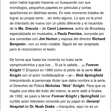
actor había logrado hacerse un huequecito con sus
monólogos, pequeños papeles en películas y cortas
apariciones en distintas series. En este momento trataba de
lograr su propia serie… sin éxito alguno. Lo que no le privó
de intentarlo de nuevo con un piloto diferente y el recambio
de la
Ms. Dracula
– de
Carol Lawrence
, actriz de Broadway
especializada en musicales, a
Paula Prentiss
, conocida por
sus comedias con
Jim Hutton
y esposa del director
Richard
Benjamin
– con un éxito notable. Siguió sin ser aceptada
pero le reconocieron el tesón.
De forma que hasta los noventa no hubo serie
vampirocéntrica y que fue… Si ya lo sabéis… ¡¡¡
Forever
Knight
!!! Empezó en 1989 como el piloto de la serie
Nick
Knight
con el actor multidisciplinar —je—
Rick Springfield
interpretando al personaje titular que daba nombre a la serie,
el Detective de Policía
Nicholas
“Nick”
Knight
. Para que os
hagáis una idea del éxito del mismo, la serie salió a finales
de 1992, se pasó a llamar
Forever Knight
y
Springfield
(un
curtido actor televisivo conocido por su papel en
General
Hospital
de
Dr. Noah Drake
—tranquilos, aquí no es un