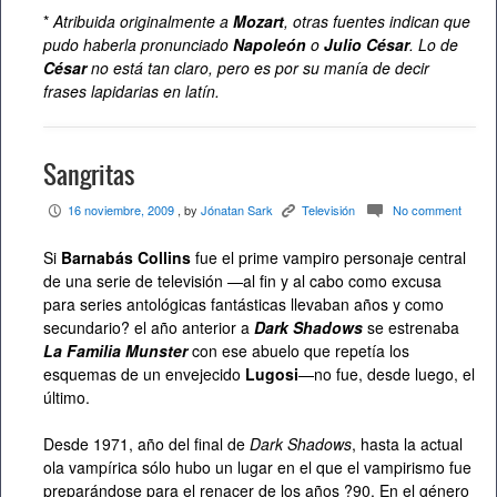
*
Atribuida originalmente a
Mozart
, otras fuentes indican que
pudo haberla pronunciado
Napoleón
o
Julio César
. Lo de
César
no está tan claro, pero es por su manía de decir
frases lapidarias en latín.
Sangritas
16 noviembre, 2009
, by
Jónatan Sark
Televisión
No comment
P
K
c
Si
Barnabás Collins
fue el prime vampiro personaje central
de una serie de televisión —al fin y al cabo como excusa
para series antológicas fantásticas llevaban años y como
secundario? el año anterior a
Dark Shadows
se estrenaba
La Familia Munster
con ese abuelo que repetía los
esquemas de un envejecido
Lugosi
—no fue, desde luego, el
último.
Desde 1971, año del final de
Dark Shadows
, hasta la actual
ola vampírica sólo hubo un lugar en el que el vampirismo fue
preparándose para el renacer de los años ?90. En el género