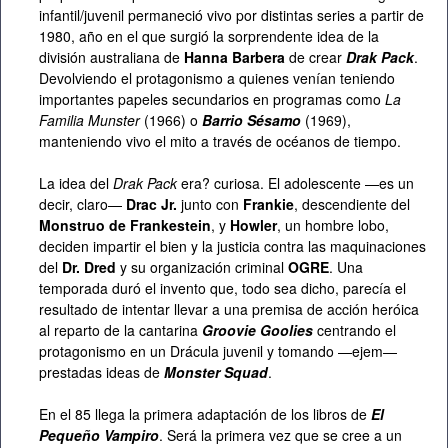
infantil/juvenil permaneció vivo por distintas series a partir de
1980, año en el que surgió la sorprendente idea de la
división australiana de
Hanna Barbera
de crear
Drak Pack
.
Devolviendo el protagonismo a quienes venían teniendo
importantes papeles secundarios en programas como
La
Familia Munster
(1966) o
Barrio Sésamo
(1969),
manteniendo vivo el mito a través de océanos de tiempo.
La idea del
Drak Pack
era? curiosa. El adolescente —es un
decir, claro—
Drac Jr.
junto con
Frankie
, descendiente del
Monstruo de Frankestein
, y
Howler
, un hombre lobo,
deciden impartir el bien y la justicia contra las maquinaciones
del
Dr. Dred
y su organización criminal
OGRE
. Una
temporada duró el invento que, todo sea dicho, parecía el
resultado de intentar llevar a una premisa de acción heróica
al reparto de la cantarina
Groovie Goolies
centrando el
protagonismo en un Drácula juvenil y tomando —ejem—
prestadas ideas de
Monster Squad
.
En el 85 llega la primera adaptación de los libros de
El
Pequeño Vampiro
. Será la primera vez que se cree a un