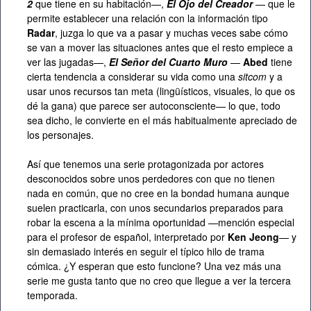
2
que tiene en su habitación—,
El Ojo del Creador
— que le
permite establecer una relación con la información tipo
Radar
, juzga lo que va a pasar y muchas veces sabe cómo
se van a mover las situaciones antes que el resto empiece a
ver las jugadas—,
El Señor del Cuarto Muro
—
Abed
tiene
cierta tendencia a considerar su vida como una
sitcom
y a
usar unos recursos tan meta (lingüísticos, visuales, lo que os
dé la gana) que parece ser autoconsciente— lo que, todo
sea dicho, le convierte en el más habitualmente apreciado de
los personajes.
Así que tenemos una serie protagonizada por actores
desconocidos sobre unos perdedores con que no tienen
nada en común, que no cree en la bondad humana aunque
suelen practicarla, con unos secundarios preparados para
robar la escena a la mínima oportunidad —mención especial
para el profesor de español, interpretado por
Ken Jeong
— y
sin demasiado interés en seguir el típico hilo de trama
cómica. ¿Y esperan que esto funcione? Una vez más una
serie me gusta tanto que no creo que llegue a ver la tercera
temporada.