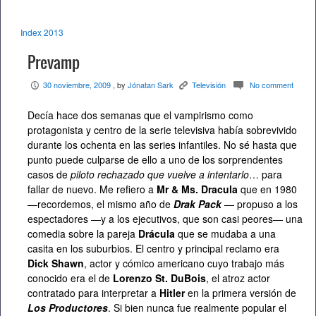
Index 2013
Prevamp
30 noviembre, 2009
, by
Jónatan Sark
Televisión
No comment
P
K
c
Decía hace dos semanas que el vampirismo como
protagonista y centro de la serie televisiva había sobrevivido
durante los ochenta en las series infantiles. No sé hasta que
punto puede culparse de ello a uno de los sorprendentes
casos de
piloto rechazado que vuelve a intentarlo
… para
fallar de nuevo. Me refiero a
Mr & Ms. Dracula
que en 1980
—recordemos, el mismo año de
Drak Pack
— propuso a los
espectadores —y a los ejecutivos, que son casi peores— una
comedia sobre la pareja
Drácula
que se mudaba a una
casita en los suburbios. El centro y principal reclamo era
Dick Shawn
, actor y cómico americano cuyo trabajo más
conocido era el de
Lorenzo St. DuBois
, el atroz actor
contratado para interpretar a
Hitler
en la primera versión de
Los Productores
. Si bien nunca fue realmente popular el