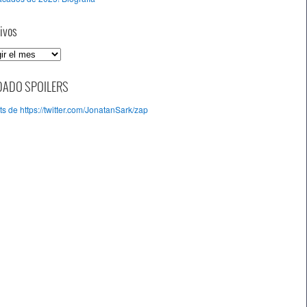
ivos
DADO SPOILERS
s de https://twitter.com/JonatanSark/zap