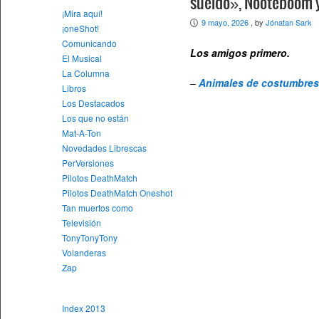
sueldo», Nooteboom 
¡Mira aquí!
9 mayo, 2026
, by
Jónatan Sark
P
¡oneShot!
Comunicando
Los amigos primero.
El Musical
La Columna
–
Animales de costumbres
Libros
Los Destacados
Los que no están
Mat-A-Ton
Novedades Librescas
PerVersiones
Pilotos DeathMatch
Pilotos DeathMatch Oneshot
Tan muertos como
Televisión
TonyTonyTony
Volanderas
Zap
Index 2013