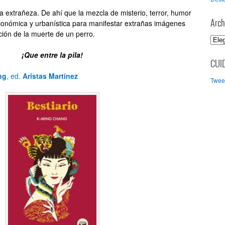
 la extrañeza. De ahí que la mezcla de misterio, terror, humor
económica y urbanística para manifestar extrañas imágenes
Arch
ión de la muerte de un perro.
A
r
¡Que entre la pila!
c
CUI
h
ng
, ed.
Aristas Martínez
Tweet
i
v
o
s