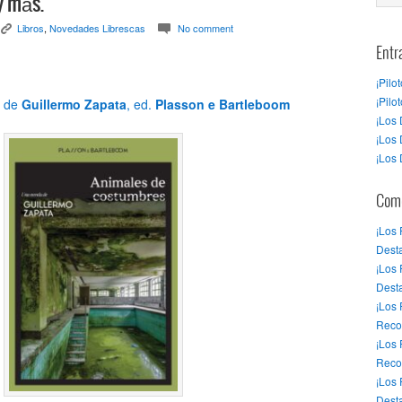
y más.
Libros
,
Novedades Librescas
No comment
K
c
Entr
¡Pilo
¡Pilo
de
Guillermo Zapata
, ed.
Plasson e Bartleboom
¡Los 
¡Los 
¡Los 
Come
¡Los
Desta
¡Los
Dest
¡Los
Reco
¡Los
Reco
¡Los
Desta