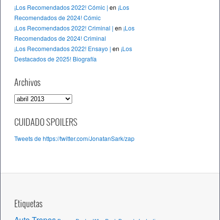
¡Los Recomendados 2022! Cómic |
en
¡Los
Recomendados de 2024! Cómic
¡Los Recomendados 2022! Criminal |
en
¡Los
Recomendados de 2024! Criminal
¡Los Recomendados 2022! Ensayo |
en
¡Los
Destacados de 2025! Biografía
Archivos
A
r
c
CUIDADO SPOILERS
h
Tweets de https://twitter.com/JonatanSark/zap
i
v
o
s
Etiquetas
Auto-Tropos