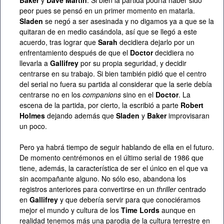
Baker
y
Dave Martin
. Si bien la partida podría haber sido
peor pues se pensó en un primer momento en matarla.
Sladen
se negó a ser asesinada y no digamos ya a que se la
quitaran de en medio casándola, así que se llegó a este
acuerdo, tras lograr que
Sarah
decidiera dejarlo por un
enfrentamiento después de que el
Doctor
decidiera no
llevarla a
Gallifrey
por su propia seguridad, y decidir
centrarse en su trabajo. Si bien también pidió que el centro
del serial no fuera su partida al considerar que la serie debía
centrarse no en los
companions
sino en el
Doctor
. La
escena de la partida, por cierto, la escribió a parte
Robert
Holmes
dejando además que
Sladen
y
Baker
improvisaran
un poco.
Pero ya habrá tiempo de seguir hablando de ella en el futuro.
De momento centrémonos en el último serial de 1986 que
tiene, además, la característica de ser el único en el que va
sin acompañante alguno. No sólo eso, abandona los
registros anteriores para convertirse en un
thriller
centrado
en
Gallifrey
y que debería servir para que conociéramos
mejor el mundo y cultura de los
Time Lords
aunque en
realidad tenemos más una parodia de la cultura terrestre en