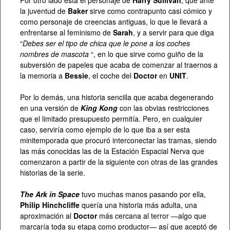
Por otro lado está el personaje de
Harry Sullivan
, que ante
la juventud de
Baker
sirve como contrapunto casi cómico y
como personaje de creencias antiguas, lo que le llevará a
enfrentarse al feminismo de
Sarah
, y a servir para que diga
“
Debes ser el tipo de chica que le pone a los coches
nombres de mascota
“, en lo que sirve como guiño de la
subversión de papeles que acaba de comenzar al traernos a
la memoria a
Bessie
, el coche del
Doctor
en
UNIT
.
Por lo demás, una historia sencilla que acaba degenerando
en una versión de
King Kong
con las obvias restricciones
que el limitado presupuesto permitía. Pero, en cualquier
caso, serviría como ejemplo de lo que iba a ser esta
minitemporada que procuró interconectar las tramas, siendo
las más conocidas las de la Estación Espacial Nerva que
comenzaron a partir de la siguiente con otras de las grandes
historias de la serie.
The Ark in Space
tuvo muchas manos pasando por ella,
Philip Hinchcliffe
quería una historia más adulta, una
aproximación al
Doctor
más cercana al terror —algo que
marcaría toda su etapa como productor— así que aceptó de