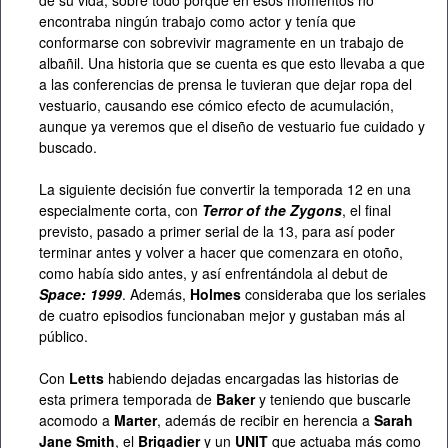
de su vida, sobre todo porque en esos momentos no
encontraba ningún trabajo como actor y tenía que
conformarse con sobrevivir magramente en un trabajo de
albañil. Una historia que se cuenta es que esto llevaba a que
a las conferencias de prensa le tuvieran que dejar ropa del
vestuario, causando ese cómico efecto de acumulación,
aunque ya veremos que el diseño de vestuario fue cuidado y
buscado.
La siguiente decisión fue convertir la temporada 12 en una
especialmente corta, con
Terror of the Zygons
, el final
previsto, pasado a primer serial de la 13, para así poder
terminar antes y volver a hacer que comenzara en otoño,
como había sido antes, y así enfrentándola al debut de
Space: 1999
. Además,
Holmes
consideraba que los seriales
de cuatro episodios funcionaban mejor y gustaban más al
público.
Con
Letts
habiendo dejadas encargadas las historias de
esta primera temporada de
Baker
y teniendo que buscarle
acomodo a
Marter
, además de recibir en herencia a
Sarah
Jane Smith
, el
Brigadier
y un
UNIT
que actuaba más como