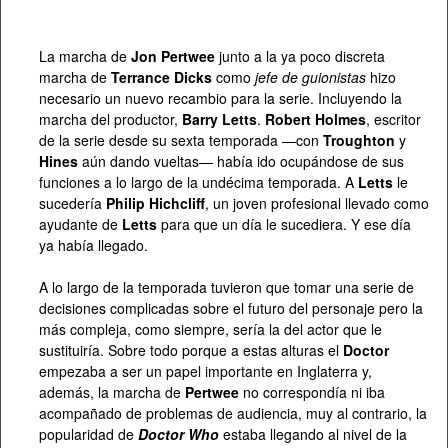
La marcha de
Jon Pertwee
junto a la ya poco discreta
marcha de
Terrance Dicks
como
jefe de guionistas
hizo
necesario un nuevo recambio para la serie. Incluyendo la
marcha del productor,
Barry Letts
.
Robert Holmes
, escritor
de la serie desde su sexta temporada —con
Troughton
y
Hines
aún dando vueltas— había ido ocupándose de sus
funciones a lo largo de la undécima temporada. A
Letts
le
sucedería
Philip Hichcliff
, un joven profesional llevado como
ayudante de
Letts
para que un día le sucediera. Y ese día
ya había llegado.
A lo largo de la temporada tuvieron que tomar una serie de
decisiones complicadas sobre el futuro del personaje pero la
más compleja, como siempre, sería la del actor que le
sustituiría. Sobre todo porque a estas alturas el
Doctor
empezaba a ser un papel importante en Inglaterra y,
además, la marcha de
Pertwee
no correspondía ni iba
acompañado de problemas de audiencia, muy al contrario, la
popularidad de
Doctor Who
estaba llegando al nivel de la