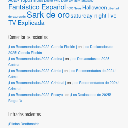
Bronca
Doctor Who
Duck Dynasty
fantastico
Fantástico Español
Halloween
FOX News
Libertad
Sark de oro
saturday night live
de expresión
TV Explicada
Comentarios recientes
¡Los Recomendados 2022! Ciencia Ficción |
en
¡Los Destacados de
2025! Ciencia Ficción
¡Los Recomendados 2022! Cocina |
en
¡Los Destacados de 2025!
Cocina
¡Los Recomendados 2022! Cómic |
en
¡Los Recomendados de 2024!
Cómic
¡Los Recomendados 2022! Criminal |
en
¡Los Recomendados de 2024!
Criminal
¡Los Recomendados 2022! Ensayo |
en
¡Los Destacados de 2025!
Biografía
Entradas recientes
¡Pilotos Deathmatch!