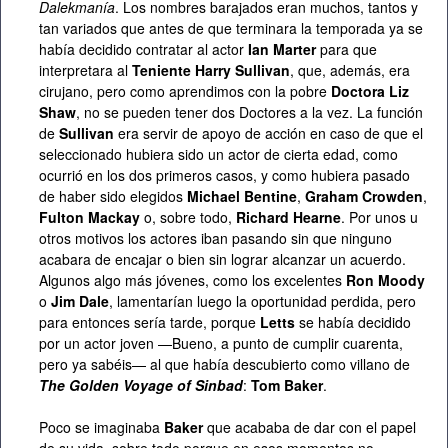
Dalekmanía
. Los nombres barajados eran muchos, tantos y
tan variados que antes de que terminara la temporada ya se
había decidido contratar al actor
Ian Marter
para que
interpretara al
Teniente Harry Sullivan
, que, además, era
cirujano, pero como aprendimos con la pobre
Doctora Liz
Shaw
, no se pueden tener dos Doctores a la vez. La función
de
Sullivan
era servir de apoyo de acción en caso de que el
seleccionado hubiera sido un actor de cierta edad, como
ocurrió en los dos primeros casos, y como hubiera pasado
de haber sido elegidos
Michael Bentine
,
Graham Crowden
,
Fulton Mackay
o, sobre todo,
Richard Hearne
. Por unos u
otros motivos los actores iban pasando sin que ninguno
acabara de encajar o bien sin lograr alcanzar un acuerdo.
Algunos algo más jóvenes, como los excelentes
Ron Moody
o
Jim Dale
, lamentarían luego la oportunidad perdida, pero
para entonces sería tarde, porque
Letts
se había decidido
por un actor joven —Bueno, a punto de cumplir cuarenta,
pero ya sabéis— al que había descubierto como villano de
The Golden Voyage of Sinbad
:
Tom Baker
.
Poco se imaginaba
Baker
que acababa de dar con el papel