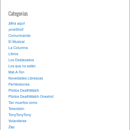
Categorías
¡Mira aquí!
¡oneShot!
Comunicando
El Musical
La Columna
Libros
Los Destacados
Los que no están
Mat-A-Ton
Novedades Librescas
PerVersiones
Pilotos DeathMatch
Pilotos DeathMatch Oneshot
Tan muertos como
Televisión
TonyTonyTony
Volanderas
Zap