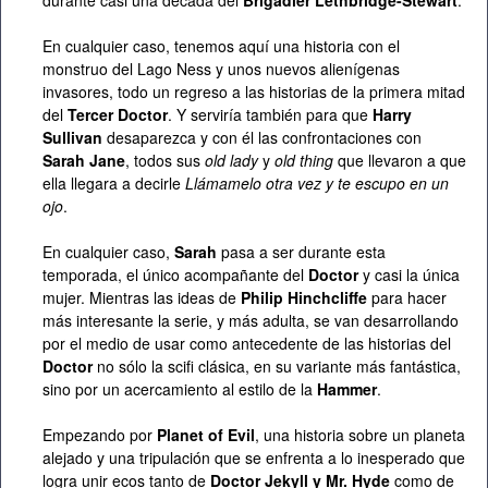
durante casi una década del
Brigadier Lethbridge-Stewart
.
En cualquier caso, tenemos aquí una historia con el
monstruo del Lago Ness y unos nuevos alienígenas
invasores, todo un regreso a las historias de la primera mitad
del
Tercer Doctor
. Y serviría también para que
Harry
Sullivan
desaparezca y con él las confrontaciones con
Sarah Jane
, todos sus
old lady
y
old thing
que llevaron a que
ella llegara a decirle
Llámamelo otra vez y te escupo en un
ojo
.
En cualquier caso,
Sarah
pasa a ser durante esta
temporada, el único acompañante del
Doctor
y casi la única
mujer. Mientras las ideas de
Philip Hinchcliffe
para hacer
más interesante la serie, y más adulta, se van desarrollando
por el medio de usar como antecedente de las historias del
Doctor
no sólo la scifi clásica, en su variante más fantástica,
sino por un acercamiento al estilo de la
Hammer
.
Empezando por
Planet of Evil
, una historia sobre un planeta
alejado y una tripulación que se enfrenta a lo inesperado que
logra unir ecos tanto de
Doctor Jekyll y Mr. Hyde
como de