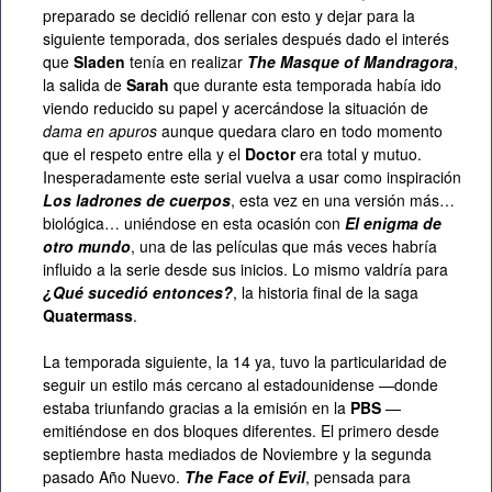
preparado se decidió rellenar con esto y dejar para la
siguiente temporada, dos seriales después dado el interés
que
Sladen
tenía en realizar
The Masque of Mandragora
,
la salida de
Sarah
que durante esta temporada había ido
viendo reducido su papel y acercándose la situación de
dama en apuros
aunque quedara claro en todo momento
que el respeto entre ella y el
Doctor
era total y mutuo.
Inesperadamente este serial vuelva a usar como inspiración
Los ladrones de cuerpos
, esta vez en una versión más…
biológica… uniéndose en esta ocasión con
El enigma de
otro mundo
, una de las películas que más veces habría
influido a la serie desde sus inicios. Lo mismo valdría para
¿Qué sucedió entonces?
, la historia final de la saga
Quatermass
.
La temporada siguiente, la 14 ya, tuvo la particularidad de
seguir un estilo más cercano al estadounidense —donde
estaba triunfando gracias a la emisión en la
PBS
—
emitiéndose en dos bloques diferentes. El primero desde
septiembre hasta mediados de Noviembre y la segunda
pasado Año Nuevo.
The Face of Evil
, pensada para