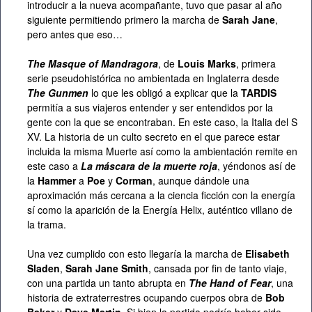
introducir a la nueva acompañante, tuvo que pasar al año
siguiente permitiendo primero la marcha de
Sarah Jane
,
pero antes que eso…
The Masque of Mandragora
, de
Louis Marks
, primera
serie pseudohistórica no ambientada en Inglaterra desde
The Gunmen
lo que les obligó a explicar que la
TARDIS
permitía a sus viajeros entender y ser entendidos por la
gente con la que se encontraban. En este caso, la Italia del S
XV. La historia de un culto secreto en el que parece estar
incluida la misma Muerte así como la ambientación remite en
este caso a
La máscara de la muerte roja
, yéndonos así de
la
Hammer
a
Poe
y
Corman
, aunque dándole una
aproximación más cercana a la ciencia ficción con la energía
sí como la aparición de la Energía Helix, auténtico villano de
la trama.
Una vez cumplido con esto llegaría la marcha de
Elisabeth
Sladen
,
Sarah Jane Smith
, cansada por fin de tanto viaje,
con una partida un tanto abrupta en
The Hand of Fear
, una
historia de extraterrestres ocupando cuerpos obra de
Bob