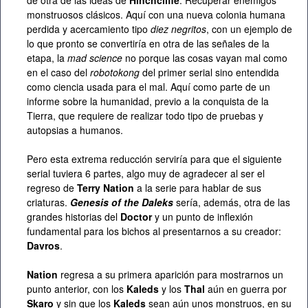
de otra de las ideas de
Hinchcliffe
: Recuperar enemigos
monstruosos clásicos. Aquí con una nueva colonia humana
perdida y acercamiento tipo
diez negritos
, con un ejemplo de
lo que pronto se convertiría en otra de las señales de la
etapa, la
mad science
no porque las cosas vayan mal como
en el caso del
robotokong
del primer serial sino entendida
como ciencia usada para el mal. Aquí como parte de un
informe sobre la humanidad, previo a la conquista de la
Tierra, que requiere de realizar todo tipo de pruebas y
autopsias a humanos.
Pero esta extrema reducción serviría para que el siguiente
serial tuviera 6 partes, algo muy de agradecer al ser el
regreso de
Terry Nation
a la serie para hablar de sus
criaturas.
Genesis of the Daleks
sería, además, otra de las
grandes historias del
Doctor
y un punto de inflexión
fundamental para los bichos al presentarnos a su creador:
Davros
.
Nation
regresa a su primera aparición para mostrarnos un
punto anterior, con los
Kaleds
y los
Thal
aún en guerra por
Skaro
y sin que los
Kaleds
sean aún unos monstruos, en su