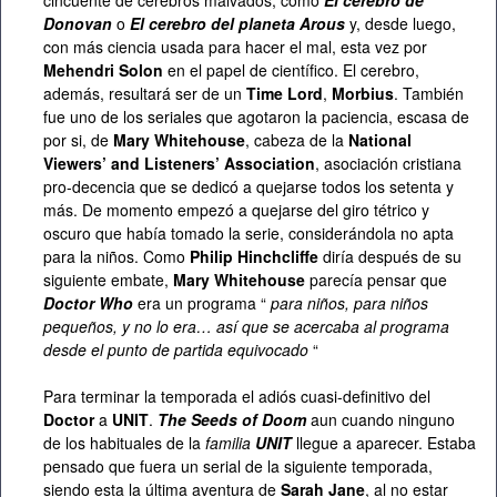
cincuente de cerebros malvados, como
El cerebro de
Donovan
o
El cerebro del planeta Arous
y, desde luego,
con más ciencia usada para hacer el mal, esta vez por
Mehendri Solon
en el papel de científico. El cerebro,
además, resultará ser de un
Time Lord
,
Morbius
. También
fue uno de los seriales que agotaron la paciencia, escasa de
por si, de
Mary Whitehouse
, cabeza de la
National
Viewers’ and Listeners’ Association
, asociación cristiana
pro-decencia que se dedicó a quejarse todos los setenta y
más. De momento empezó a quejarse del giro tétrico y
oscuro que había tomado la serie, considerándola no apta
para la niños. Como
Philip Hinchcliffe
diría después de su
siguiente embate,
Mary Whitehouse
parecía pensar que
Doctor Who
era un programa “
para niños, para niños
pequeños, y no lo era… así que se acercaba al programa
desde el punto de partida equivocado
“
Para terminar la temporada el adiós cuasi-definitivo del
Doctor
a
UNIT
.
The Seeds of Doom
aun cuando ninguno
de los habituales de la
familia
UNIT
llegue a aparecer. Estaba
pensado que fuera un serial de la siguiente temporada,
siendo esta la última aventura de
Sarah Jane
, al no estar