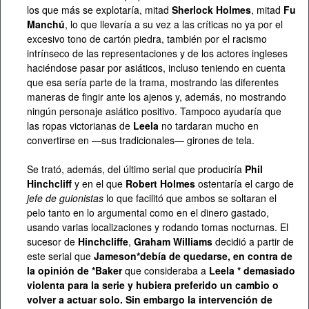
los que más se explotaría, mitad
Sherlock Holmes
, mitad
Fu
Manchú
, lo que llevaría a su vez a las críticas no ya por el
excesivo tono de cartón piedra, también por el racismo
intrínseco de las representaciones y de los actores ingleses
haciéndose pasar por asiáticos, incluso teniendo en cuenta
que esa sería parte de la trama, mostrando las diferentes
maneras de fingir ante los ajenos y, además, no mostrando
ningún personaje asiático positivo. Tampoco ayudaría que
las ropas victorianas de
Leela
no tardaran mucho en
convertirse en —sus tradicionales— girones de tela.
Se trató, además, del último serial que produciría
Phil
Hinchcliff
y en el que
Robert Holmes
ostentaría el cargo de
jefe de guionistas
lo que facilitó que ambos se soltaran el
pelo tanto en lo argumental como en el dinero gastado,
usando varias localizaciones y rodando tomas nocturnas. El
sucesor de
Hinchcliffe
,
Graham Williams
decidió a partir de
este serial que
Jameson*debía de quedarse, en contra de
la opinión de *Baker
que consideraba a
Leela * demasiado
violenta para la serie y hubiera preferido un cambio o
volver a actuar solo. Sin embargo la intervención de