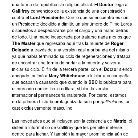
una forma de república sin religión oficial. El
Doctor
llega a
Gallifrey
convencido de la existencia de una conspiración
contra el
Lord Presidente
. Con lo que se encuentra es con
un Presidente decidido a dimitir, un sinnúmero de Time Lords
dispuestos a despedazarse por el cargo y una mano detrás
de todo. Una mano inesperada por tratarse nada menos que
The Master
que regresaba aquí tras la muerte de
Roger
Delgado
a través de una versión casi moribunda del mismo
ya que había terminado su ciclo de regeneraciones y trataba
de encontrar una forma de burlar a la muerte y volver a
iniciar su ciclo. El fin de la tercera parte, con el
Doctor
siendo
ahogado, animó a
Mary Whitehouse
a iniciar una campaña
que acabaría causando que cuando la
BBC
lo publicara para
el mercado doméstico lo editara, si bien la versión
internacional permanecería inalterada. Por cierto, estamos
en la primera historia protagonizada solo por
galifreianos
, un
cast exclusivamente masculino.
Las novedades que sí incluyen son la existencia de
Matrix
, el
sistema informático de Gallifrey que les permite meterse
dentro para luchar. Y también la mayor prominencia aún de