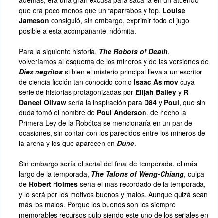
además, era una gran excusa para sacarla en un atuendo
que era poco menos que un taparrabos y top.
Louise
Jameson
consiguió, sin embargo, exprimir todo el jugo
posible a esta acompañante indómita.
Para la siguiente historia,
The Robots of Death
,
volveríamos al esquema de los mineros y de las versiones de
Diez negritos
si bien el misterio principal lleva a un escritor
de ciencia ficción tan conocido como
Isaac Asimov
cuya
serie de historias protagonizadas por
Elijah Bailey
y
R
Daneel Olivaw
sería la inspiración para
D84
y
Poul
, que sin
duda tomó el nombre de
Poul Anderson
. de hecho la
Primera Ley de la Robótca se mencionaría en un par de
ocasiones, sin contar con los parecidos entre los mineros de
la arena y los que aparecen en
Dune
.
Sin embargo sería el serial del final de temporada, el más
largo de la temporada,
The Talons of Weng-Chiang
, culpa
de
Robert Holmes
sería el más recordado de la temporada,
y lo será por los motivos buenos y malos. Aunque quizá sean
más los malos. Porque los buenos son los siempre
memorables recursos pulp siendo este uno de los seriales en