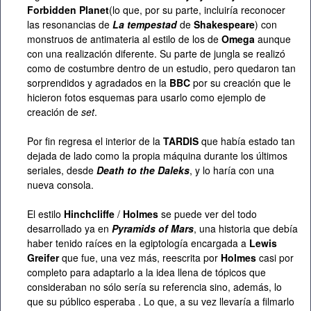
Forbidden Planet
(lo que, por su parte, incluiría reconocer
las resonancias de
La tempestad
de
Shakespeare
) con
monstruos de antimateria al estilo de los de
Omega
aunque
con una realización diferente. Su parte de jungla se realizó
como de costumbre dentro de un estudio, pero quedaron tan
sorprendidos y agradados en la
BBC
por su creación que le
hicieron fotos esquemas para usarlo como ejemplo de
creación de
set
.
Por fin regresa el interior de la
TARDIS
que había estado tan
dejada de lado como la propia máquina durante los últimos
seriales, desde
Death to the Daleks
, y lo haría con una
nueva consola.
El estilo
Hinchcliffe
/
Holmes
se puede ver del todo
desarrollado ya en
Pyramids of Mars
, una historia que debía
haber tenido raíces en la egiptología encargada a
Lewis
Greifer
que fue, una vez más, reescrita por
Holmes
casi por
completo para adaptarlo a la idea llena de tópicos que
consideraban no sólo sería su referencia sino, además, lo
que su público esperaba . Lo que, a su vez llevaría a filmarlo