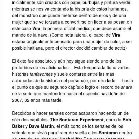
inicialmente son creados con papel burbujas y pintura verde,
mientras se nos va contando la historia de estos humanos,
del monstruo que puede meterse dentro de ellos y de una
mujer que se ve forzada a convertirse en líder a su pesar, en
este caso
Vira
, la primera oficial médico, que debe asumir el
mando de la nave. (Como nota lateral, el papel de
Vira
estaba originalmente pensado para una mujer de color, a ser
posible haitiana, pero el director decidió cambiar de actriz)
El éxito fue absoluto, y aún hoy sigue siendo uno de los
preferidos de los aficionados —Esta temporada tiene varias
historias
fanfavorites
y suele contarse entre las más
aclamadas de la historia del personaje, por otro lado — hasta
el punto de que su segundo capítulo logró el record de
share
de la serie que mantendría hasta el especial navideño de
2007, 32 años más tarde.
Decididos a hacer seriales cortos acabaron haciendo un de
sólo dos capítulos,
The Sontaran Experiment
, obra de
Bob
Baker
y
Dave Martin
, el más corto de los seriales de los
setenta que sirvió para traer de vuelta a los
Sontaran
dentro