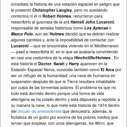
inmediato la historia de una estación espacial en peligro que
le presentó
Christopher Langley
, pero no quedando
contentos ni él ni
Robert Holmes
, recurrieron para
reescribirlo al guionista de la era
Harnell
John Lucarotti
,
responsable de seriales históricos como
Los Aztecas
o
Marco Polo
, aún así
Holmes
decidió que se debían realizar
algunos cambios y, ante la imposibilidad de contactar con
Lucarotti
—que se encontraba viviendo en el Mediterraneo
— pasó a reescribirla él, en lo que se acabaría convirtiendo
en casi una costumbre de la etapa
Hinchcliffe/Holmes
. En
esta historia el
Doctor
,
Sarah
y
Harry
aparecen en la
Estación Espacial Nerva, conocida también como
El Arca
por
ser un refugio de la humanidad, una nave de humanos en
suspensión después de que la Tierra resultara inhabitable
por culpa de las tormentas solares. El problema es que no
todo está dormido dentro porque una forma de vida
alienígena se ha colado dentro y está dispuesto a repoblar a
su manera la nave, lo que mete esta historia de 1974 dentro
del
circuito de antecedentes
que demuestra, además, la
fortaleza de un guión por encima de los pobres medios que
tenían que emplear, con unos alienígenas, los Wirrn, que