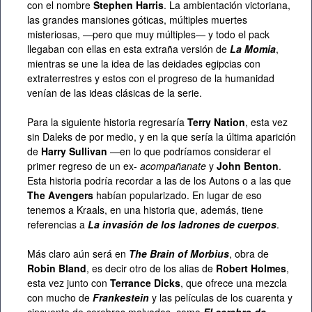
con el nombre
Stephen Harris
. La ambientación victoriana,
las grandes mansiones góticas, múltiples muertes
misteriosas, —pero que muy múltiples— y todo el pack
llegaban con ellas en esta extraña versión de
La Momia
,
mientras se une la idea de las deidades egipcias con
extraterrestres y estos con el progreso de la humanidad
venían de las ideas clásicas de la serie.
Para la siguiente historia regresaría
Terry Nation
, esta vez
sin Daleks de por medio, y en la que sería la última aparición
de
Harry Sullivan
—en lo que podríamos considerar el
primer regreso de un ex-
acompañanate
y
John Benton
.
Esta historia podría recordar a las de los Autons o a las que
The Avengers
habían popularizado. En lugar de eso
tenemos a Kraals, en una historia que, además, tiene
referencias a
La invasión de los ladrones de cuerpos
.
Más claro aún será en
The Brain of Morbius
, obra de
Robin Bland
, es decir otro de los alias de
Robert Holmes
,
esta vez junto con
Terrance Dicks
, que ofrece una mezcla
con mucho de
Frankestein
y las películas de los cuarenta y