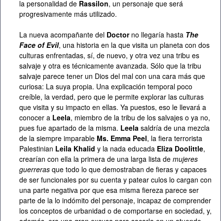
la personalidad de
Rassilon
, un personaje que será
progresivamente más utilizado.
La nueva acompañante del
Doctor
no llegaría hasta
The
Face of Evil
, una historia en la que visita un planeta con dos
culturas enfrentadas, sí, de nuevo, y otra vez una tribu es
salvaje y otra es técnicamente avanzada. Sólo que la tribu
salvaje parece tener un Dios del mal con una cara más que
curiosa: La suya propia. Una explicación temporal poco
creíble, la verdad, pero que le permite explorar las culturas
que visita y su impacto en ellas. Ya puestos, eso le llevará a
conocer a
Leela
, miembro de la tribu de los salvajes o ya no,
pues fue apartado de la misma.
Leela
saldría de una mezcla
de la siempre imparable
Ms. Emma Peel
, la fiera terrorista
Palestinian
Leila Khalid
y la nada educada
Eliza Doolittle
,
crearían con ella la primera de una larga lista de
mujeres
guerreras
que todo lo que demostraban de fieras y capaces
de ser funcionales por su cuenta y patear culos lo cargan con
una parte negativa por que esa misma fiereza parece ser
parte de la lo indómito del personaje, incapaz de comprender
los conceptos de urbanidad o de comportarse en sociedad, y,