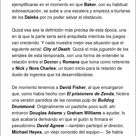
ejemplificarse en el momento en que
Baker
, con su habitual
sobreactuación, se sube a una escalera y empieza a burlarse
de los
Daleks
por no poder salvar el obstáculo.
Quizá esa sea la definición más precisa de esta época, una
en la que la parte seria será aniquilada mientras los juegos
van creciendo. Y nada muestra mejor esa situación que el
siguiente serial:
City of Death
. Quizá el más
juguetón
de los
seriales de esta temporada, con una forma de entender la
relación entre el
Doctor
y
Romana
que toma como referente
a
Nick
y
Nora Charles
; un buen inicio para la relación de
duelo de ingenios que irá desarrollándose.
De momento tenemos a
David Fisher
, al que encargaron
que, como había hecho con
El prisionero de Zenda
, hiciera
una versión paródica de las novelas
pulp
de
Bulldog
Drummond
. Originalmente un pastiche poco sutil, ahí
entraron
Douglas Adams
y
Graham Williams
a ayudar, lo
que acabaría derivando en que el guión lo firmara el
pseudónimo
David Agnew
—también participó el director,
Michael Hayes
, un viejo conocido del equipo—. Se había