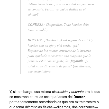
delirantemente rico, y se ve a usted misma como
su consorte. Pero… ¿a qué se dedica en el
sótano?
CONDESA
: Chapucillas. Todo hombre debe
tener su
hobby
.
DOCTOR
: ¿Hombre? ¿Está seguro de eso? Un
hombre con un ojo y piel verde, ¿eh?
Rapiñando los tesoros artísticos de la historia
para ayudarle a construir una máquina que le
permita estar con su gente, los
Jagaroth
, ¿y
usted no se dio cuenta de nada? Qué discreta,
que encantadora.
Y, sin embargo, esa misma
discreción
y
encanto
era lo que
se mostraba entre las acompañantes del
Doctor
,
permanentemente recordándoles que era extraterrestre o
que tenía diferencias físicas —digamos, dos corazones—