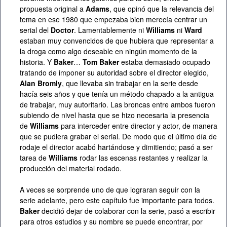
propuesta original a
Adams
, que opinó que la relevancia del
tema en ese 1980 que empezaba bien merecía centrar un
serial del
Doctor
. Lamentablemente ni
Williams
ni
Ward
estaban muy convencidos de que hubiera que representar a
la droga como algo deseable en ningún momento de la
historia. Y
Baker
…
Tom Baker
estaba demasiado ocupado
tratando de imponer su autoridad sobre el director elegido,
Alan Bromly
, que llevaba sin trabajar en la serie desde
hacía seis años y que tenía un método chapado a la antigua
de trabajar, muy autoritario. Las broncas entre ambos fueron
subiendo de nivel hasta que se hizo necesaria la presencia
de
Williams
para interceder entre director y actor, de manera
que se pudiera grabar el serial. De modo que el último día de
rodaje el director acabó hartándose y dimitiendo; pasó a ser
tarea de
Williams
rodar las escenas restantes y realizar la
producción del material rodado.
A veces se sorprende uno de que lograran seguir con la
serie adelante, pero este capítulo fue importante para todos.
Baker
decidió dejar de colaborar con la serie, pasó a escribir
para otros estudios y su nombre se puede encontrar, por