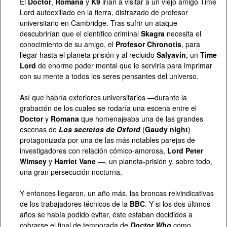
El
Doctor
,
Romana
y
K9
irían a visitar a un viejo amigo Time
Lord autoexiliado en la tierra, disfrazado de profesor
universitario en Cambridge. Tras sufrir un ataque
descubrirían que el científico criminal
Skagra
necesita el
conocimiento de su amigo, el
Profesor Chronotis
, para
llegar hasta el planeta prisión y al recluido
Salyavin
, un
Time
Lord
de enorme poder mental que le serviría para imprimar
con su mente a todos los seres pensantes del universo.
Así que habría exteriores universitarios —durante la
grabación de los cuales se rodaría una escena entre el
Doctor
y
Romana
que homenajeaba una de las grandes
escenas de
Los secretos de Oxford
(
Gaudy night
)
protagonizada por una de las más notables parejas de
investigadores con relación cómico-amorosa,
Lord Peter
Wimsey
y
Harriet Vane
—, un planeta-prisión y, sobre todo,
una gran persecución nocturna.
Y entonces llegaron, un año más, las broncas reivindicativas
de los trabajadores técnicos de la
BBC
. Y si los dos últimos
años se había podido evitar, éste estaban decididos a
cobrarse el final de temporada de
Doctor Who
como