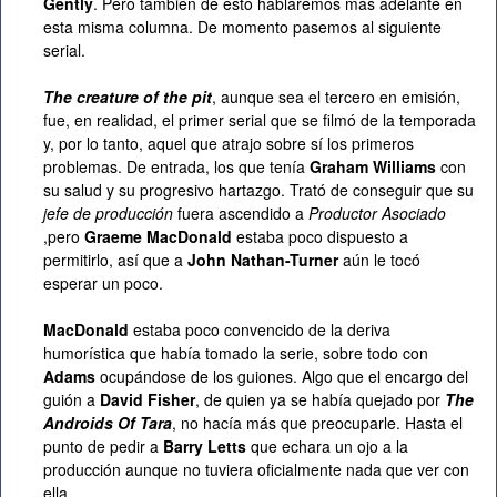
Gently
. Pero también de esto hablaremos más adelante en
esta misma columna. De momento pasemos al siguiente
serial.
The creature of the pit
, aunque sea el tercero en emisión,
fue, en realidad, el primer serial que se filmó de la temporada
y, por lo tanto, aquel que atrajo sobre sí los primeros
problemas. De entrada, los que tenía
Graham Williams
con
su salud y su progresivo hartazgo. Trató de conseguir que su
jefe de producción
fuera ascendido a
Productor Asociado
,pero
Graeme MacDonald
estaba poco dispuesto a
permitirlo, así que a
John Nathan-Turner
aún le tocó
esperar un poco.
MacDonald
estaba poco convencido de la deriva
humorística que había tomado la serie, sobre todo con
Adams
ocupándose de los guiones. Algo que el encargo del
guión a
David Fisher
, de quien ya se había quejado por
The
Androids Of Tara
, no hacía más que preocuparle. Hasta el
punto de pedir a
Barry Letts
que echara un ojo a la
producción aunque no tuviera oficialmente nada que ver con
ella.