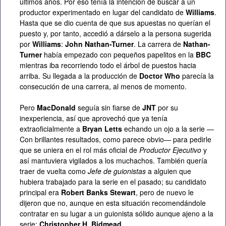
últimos años. Por eso tenía la intención de buscar a un
productor experimentado en lugar del candidato de
Williams
.
Hasta que se dio cuenta de que sus apuestas no querían el
puesto y, por tanto, accedió a dárselo a la persona sugerida
por
Williams
:
John Nathan-Turner
. La carrera de
Nathan-
Turner
había empezado con pequeños papelitos en la
BBC
mientras iba recorriendo todo el árbol de puestos hacia
arriba. Su llegada a la producción de
Doctor Who
parecía la
consecución de una carrera, al menos de momento.
Pero
MacDonald
seguía sin fiarse de
JNT
por su
inexperiencia, así que aprovechó que ya tenía
extraoficialmente a
Bryan Letts
echando un ojo a la serie —
Con brillantes resultados, como parece obvio— para pedirle
que se uniera en el rol más oficial de
Productor Ejecutivo
y
así mantuviera vigilados a los muchachos. También quería
traer de vuelta como
Jefe de guionistas
a alguien que
hubiera trabajado para la serie en el pasado; su candidato
principal era
Robert Banks Stewart
, pero de nuevo le
dijeron que no, aunque en esta situación recomendándole
contratar en su lugar a un guionista sólido aunque ajeno a la
serie:
Christopher H. Bidmead
.