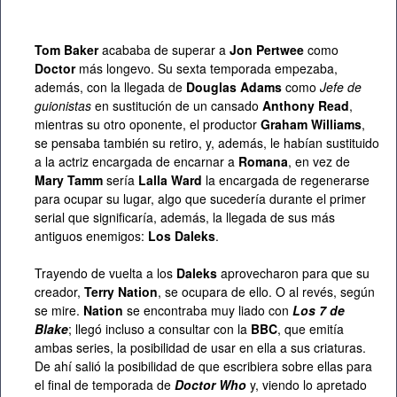
Tom Baker
acababa de superar a
Jon Pertwee
como
Doctor
más longevo. Su sexta temporada empezaba,
además, con la llegada de
Douglas Adams
como
Jefe de
guionistas
en sustitución de un cansado
Anthony Read
,
mientras su otro oponente, el productor
Graham Williams
,
se pensaba también su retiro, y, además, le habían sustituido
a la actriz encargada de encarnar a
Romana
, en vez de
Mary Tamm
sería
Lalla Ward
la encargada de regenerarse
para ocupar su lugar, algo que sucedería durante el primer
serial que significaría, además, la llegada de sus más
antiguos enemigos:
Los Daleks
.
Trayendo de vuelta a los
Daleks
aprovecharon para que su
creador,
Terry Nation
, se ocupara de ello. O al revés, según
se mire.
Nation
se encontraba muy liado con
Los 7 de
Blake
; llegó incluso a consultar con la
BBC
, que emitía
ambas series, la posibilidad de usar en ella a sus criaturas.
De ahí salió la posibilidad de que escribiera sobre ellas para
el final de temporada de
Doctor Who
y, viendo lo apretado