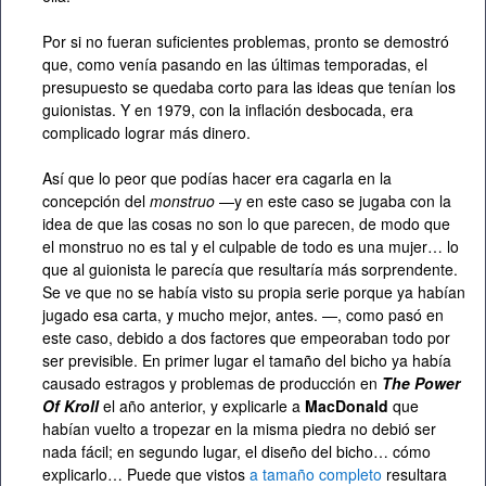
Por si no fueran suficientes problemas, pronto se demostró
que, como venía pasando en las últimas temporadas, el
presupuesto se quedaba corto para las ideas que tenían los
guionistas. Y en 1979, con la inflación desbocada, era
complicado lograr más dinero.
Así que lo peor que podías hacer era cagarla en la
concepción del
monstruo
—y en este caso se jugaba con la
idea de que las cosas no son lo que parecen, de modo que
el monstruo no es tal y el culpable de todo es una mujer… lo
que al guionista le parecía que resultaría más sorprendente.
Se ve que no se había visto su propia serie porque ya habían
jugado esa carta, y mucho mejor, antes. —, como pasó en
este caso, debido a dos factores que empeoraban todo por
ser previsible. En primer lugar el tamaño del bicho ya había
causado estragos y problemas de producción en
The Power
Of Kroll
el año anterior, y explicarle a
MacDonald
que
habían vuelto a tropezar en la misma piedra no debió ser
nada fácil; en segundo lugar, el diseño del bicho… cómo
explicarlo… Puede que vistos
a tamaño completo
resultara