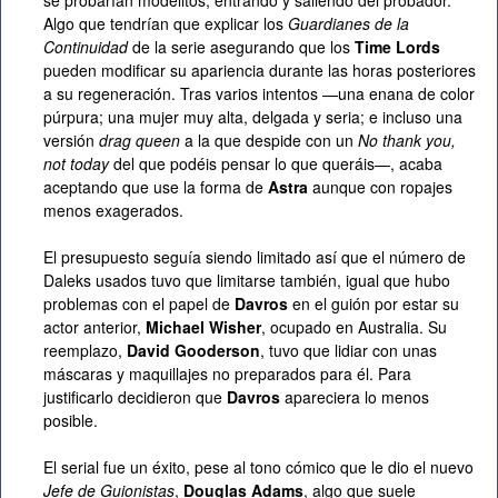
se probarían modelitos, entrando y saliendo del probador.
Algo que tendrían que explicar los
Guardianes de la
Continuidad
de la serie asegurando que los
Time Lords
pueden modificar su apariencia durante las horas posteriores
a su regeneración. Tras varios intentos —una enana de color
púrpura; una mujer muy alta, delgada y seria; e incluso una
versión
drag queen
a la que despide con un
No thank you,
not today
del que podéis pensar lo que queráis—, acaba
aceptando que use la forma de
Astra
aunque con ropajes
menos exagerados.
El presupuesto seguía siendo limitado así que el número de
Daleks usados tuvo que limitarse también, igual que hubo
problemas con el papel de
Davros
en el guión por estar su
actor anterior,
Michael Wisher
, ocupado en Australia. Su
reemplazo,
David Gooderson
, tuvo que lidiar con unas
máscaras y maquillajes no preparados para él. Para
justificarlo decidieron que
Davros
apareciera lo menos
posible.
El serial fue un éxito, pese al tono cómico que le dio el nuevo
Jefe de Guionistas
,
Douglas Adams
, algo que suele