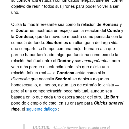
su consciencia estaban comunicados telepáticamente, con el
objetivo de reunir todos sus jirones para poder volver a ser
uno.
Quizá lo más interesante sea como la relación de
Romana
y
el
Doctor
es mostrada en espejo con la relación del
Conde
y
la
Condesa
, que de nuevo se muestra como pensada con la
comedia de fondo.
Scarloni
es un alienígena de larga vida
que comparte su tiempo con una mujer humana a la que
parece haber fascinado, algo que funciona como eco de la
relación habitual entre el
Doctor
y sus
acompañantes
, pero
va a más porque el entendimiento, sin que exista una
relación íntima real — la
Condesa
actúa como si la
discreción
que necesita
Scarloni
se debiera a que es
homosexual o, al menos, algún tipo de extraño fetichista —,
pero sí una compenetración poco habitual, aunque sea
basada en lo que cada uno espera sacar del otro.
Liz Barr
pone de ejemplo de esto, en su ensayo para
Chicks unravel
time
, el
siguiente diálogo
:
DOCTOR
: ¿Cuanto tiempo lleva casada con el