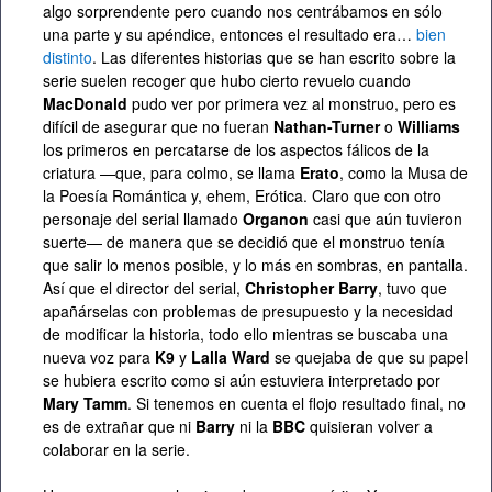
algo sorprendente pero cuando nos centrábamos en sólo
una parte y su apéndice, entonces el resultado era…
bien
distinto
. Las diferentes historias que se han escrito sobre la
serie suelen recoger que hubo cierto revuelo cuando
MacDonald
pudo ver por primera vez al monstruo, pero es
difícil de asegurar que no fueran
Nathan-Turner
o
Williams
los primeros en percatarse de los aspectos fálicos de la
criatura —que, para colmo, se llama
Erato
, como la Musa de
la Poesía Romántica y, ehem, Erótica. Claro que con otro
personaje del serial llamado
Organon
casi que aún tuvieron
suerte— de manera que se decidió que el monstruo tenía
que salir lo menos posible, y lo más en sombras, en pantalla.
Así que el director del serial,
Christopher Barry
, tuvo que
apañárselas con problemas de presupuesto y la necesidad
de modificar la historia, todo ello mientras se buscaba una
nueva voz para
K9
y
Lalla Ward
se quejaba de que su papel
se hubiera escrito como si aún estuviera interpretado por
Mary Tamm
. Si tenemos en cuenta el flojo resultado final, no
es de extrañar que ni
Barry
ni la
BBC
quisieran volver a
colaborar en la serie.