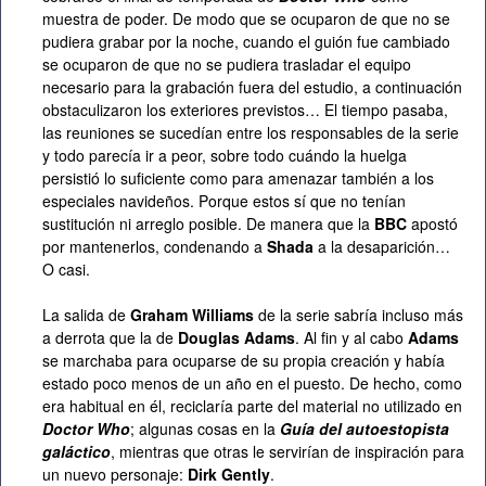
muestra de poder. De modo que se ocuparon de que no se
pudiera grabar por la noche, cuando el guión fue cambiado
se ocuparon de que no se pudiera trasladar el equipo
necesario para la grabación fuera del estudio, a continuación
obstaculizaron los exteriores previstos… El tiempo pasaba,
las reuniones se sucedían entre los responsables de la serie
y todo parecía ir a peor, sobre todo cuándo la huelga
persistió lo suficiente como para amenazar también a los
especiales navideños. Porque estos sí que no tenían
sustitución ni arreglo posible. De manera que la
BBC
apostó
por mantenerlos, condenando a
Shada
a la desaparición…
O casi.
La salida de
Graham Williams
de la serie sabría incluso más
a derrota que la de
Douglas Adams
. Al fin y al cabo
Adams
se marchaba para ocuparse de su propia creación y había
estado poco menos de un año en el puesto. De hecho, como
era habitual en él, reciclaría parte del material no utilizado en
Doctor Who
; algunas cosas en la
Guía del autoestopista
galáctico
, mientras que otras le servirían de inspiración para
un nuevo personaje:
Dirk Gently
.