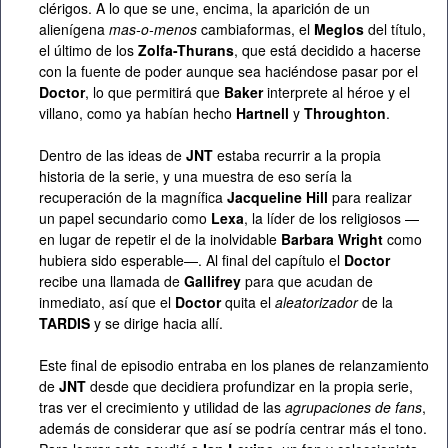
clérigos. A lo que se une, encima, la aparición de un
alienígena
mas-o-menos
cambiaformas, el
Meglos
del título,
el último de los
Zolfa-Thurans
, que está decidido a hacerse
con la fuente de poder aunque sea haciéndose pasar por el
Doctor
, lo que permitirá que
Baker
interprete al héroe y el
villano, como ya habían hecho
Hartnell
y
Throughton
.
Dentro de las ideas de
JNT
estaba recurrir a la propia
historia de la serie, y una muestra de eso sería la
recuperación de la magnífica
Jacqueline Hill
para realizar
un papel secundario como
Lexa
, la líder de los religiosos —
en lugar de repetir el de la inolvidable
Barbara Wright
como
hubiera sido esperable—. Al final del capítulo el
Doctor
recibe una llamada de
Gallifrey
para que acudan de
inmediato, así que el
Doctor
quita el
aleatorizador
de la
TARDIS
y se dirige hacia allí.
Este final de episodio entraba en los planes de relanzamiento
de
JNT
desde que decidiera profundizar en la propia serie,
tras ver el crecimiento y utilidad de las
agrupaciones de fans
,
además de considerar que así se podría centrar más el tono.