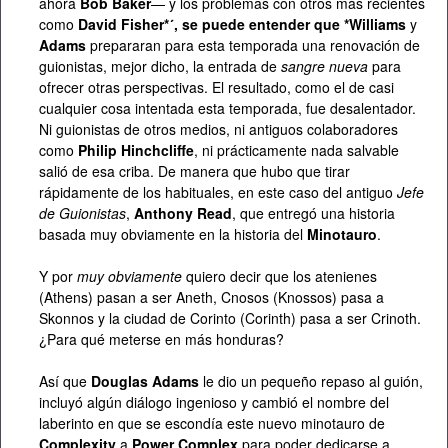
ahora
Bob Baker
— y los problemas con otros más recientes
como
David Fisher*´, se puede entender que *Williams
y
Adams
prepararan para esta temporada una renovación de
guionistas, mejor dicho, la entrada de
sangre nueva
para
ofrecer otras perspectivas. El resultado, como el de casi
cualquier cosa intentada esta temporada, fue desalentador.
Ni guionistas de otros medios, ni antiguos colaboradores
como
Philip Hinchcliffe
, ni prácticamente nada salvable
salió de esa criba. De manera que hubo que tirar
rápidamente de los habituales, en este caso del antiguo
Jefe
de Guionistas
,
Anthony Read
, que entregó una historia
basada muy obviamente en la historia del
Minotauro
.
Y por
muy obviamente
quiero decir que los atenienes
(Athens) pasan a ser Aneth, Cnosos (Knossos) pasa a
Skonnos y la ciudad de Corinto (Corinth) pasa a ser Crinoth.
¿Para qué meterse en más honduras?
Así que
Douglas Adams
le dio un pequeño repaso al guión,
incluyó algún diálogo ingenioso y cambió el nombre del
laberinto en que se escondía este nuevo minotauro de
Complexity
a
Power Complex
para poder dedicarse a