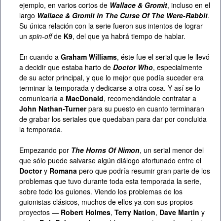
ejemplo, en varios cortos de
Wallace & Gromit
, incluso en el
largo
Wallace & Gromit in The Curse Of The Were-Rabbit
.
Su única relación con la serie fueron sus intentos de lograr
un
spin-off
de
K9
, del que ya habrá tiempo de hablar.
En cuando a
Graham Williams
, éste fue el serial que le llevó
a decidir que estaba harto de
Doctor Who
, especialmente
de su actor principal, y que lo mejor que podía suceder era
terminar la temporada y dedicarse a otra cosa. Y así se lo
comunicaría a
MacDonald
, recomendándole contratar a
John Nathan-Turner
para su puesto en cuanto terminaran
de grabar los seriales que quedaban para dar por concluida
la temporada.
Empezando por
The Horns Of Nimon
, un serial menor del
que sólo puede salvarse algún diálogo afortunado entre el
Doctor
y
Romana
pero que podría resumir gran parte de los
problemas que tuvo durante toda esta temporada la serie,
sobre todo los guiones. Viendo los problemas de los
guionistas clásicos, muchos de ellos ya con sus propios
proyectos —
Robert Holmes
,
Terry Nation
,
Dave Martin
y