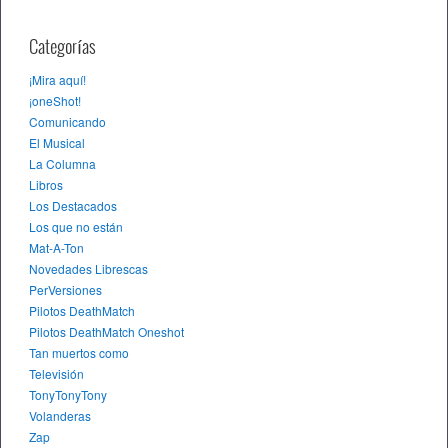
Categorías
¡Mira aquí!
¡oneShot!
Comunicando
El Musical
La Columna
Libros
Los Destacados
Los que no están
Mat-A-Ton
Novedades Librescas
PerVersiones
Pilotos DeathMatch
Pilotos DeathMatch Oneshot
Tan muertos como
Televisión
TonyTonyTony
Volanderas
Zap