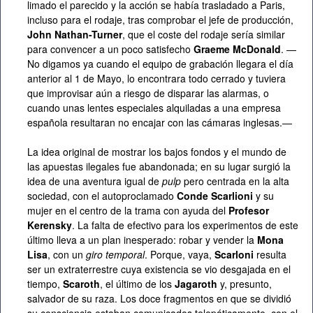
limado el parecido y la acción se había trasladado a Paris,
incluso para el rodaje, tras comprobar el jefe de producción,
John Nathan-Turner
, que el coste del rodaje sería similar
para convencer a un poco satisfecho
Graeme McDonald
. —
No digamos ya cuando el equipo de grabación llegara el día
anterior al 1 de Mayo, lo encontrara todo cerrado y tuviera
que improvisar aún a riesgo de disparar las alarmas, o
cuando unas lentes especiales alquiladas a una empresa
española resultaran no encajar con las cámaras inglesas.—
La idea original de mostrar los bajos fondos y el mundo de
las apuestas ilegales fue abandonada; en su lugar surgió la
idea de una aventura igual de
pulp
pero centrada en la alta
sociedad, con el autoproclamado
Conde Scarlioni
y su
mujer en el centro de la trama con ayuda del
Profesor
Kerensky
. La falta de efectivo para los experimentos de este
último lleva a un plan inesperado: robar y vender la
Mona
Lisa
, con un
giro temporal
. Porque, vaya,
Scarloni
resulta
ser un extraterrestre cuya existencia se vio desgajada en el
tiempo,
Scaroth
, el último de los
Jagaroth
y, presunto,
salvador de su raza. Los doce fragmentos en que se dividió