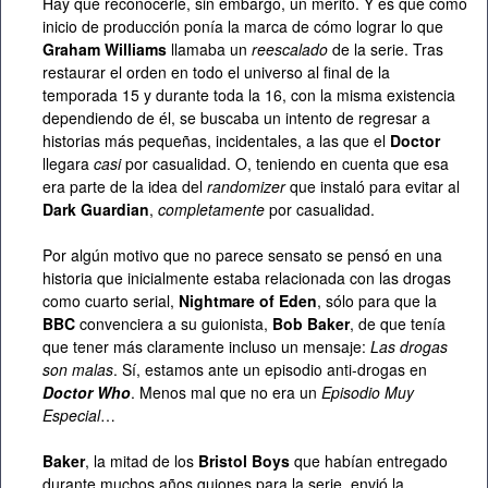
Hay que reconocerle, sin embargo, un mérito. Y es que como
inicio de producción ponía la marca de cómo lograr lo que
Graham Williams
llamaba un
reescalado
de la serie. Tras
restaurar el orden en todo el universo al final de la
temporada 15 y durante toda la 16, con la misma existencia
dependiendo de él, se buscaba un intento de regresar a
historias más pequeñas, incidentales, a las que el
Doctor
llegara
casi
por casualidad. O, teniendo en cuenta que esa
era parte de la idea del
randomizer
que instaló para evitar al
Dark Guardian
,
completamente
por casualidad.
Por algún motivo que no parece sensato se pensó en una
historia que inicialmente estaba relacionada con las drogas
como cuarto serial,
Nightmare of Eden
, sólo para que la
BBC
convenciera a su guionista,
Bob Baker
, de que tenía
que tener más claramente incluso un mensaje:
Las drogas
son malas
. Sí, estamos ante un episodio anti-drogas en
Doctor Who
. Menos mal que no era un
Episodio Muy
Especial
…
Baker
, la mitad de los
Bristol Boys
que habían entregado
durante muchos años guiones para la serie, envió la