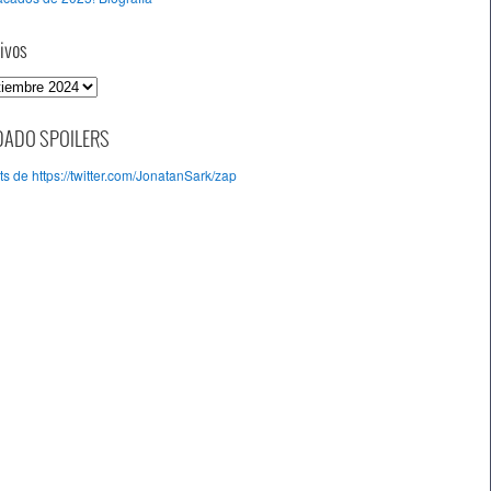
ivos
DADO SPOILERS
s de https://twitter.com/JonatanSark/zap