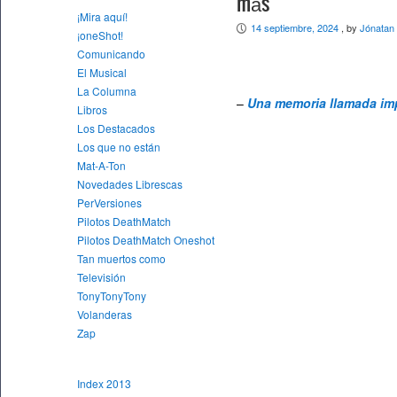
más
¡Mira aquí!
14 septiembre, 2024
, by
Jónatan
P
¡oneShot!
Comunicando
El Musical
La Columna
–
Una memoria llamada im
Libros
Los Destacados
Los que no están
Mat-A-Ton
Novedades Librescas
PerVersiones
Pilotos DeathMatch
Pilotos DeathMatch Oneshot
Tan muertos como
Televisión
TonyTonyTony
Volanderas
Zap
Index 2013