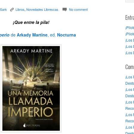
 Sark
Libros
,
Novedades Librescas
No comment
K
c
Entr
¡Que entre la pila!
¡Pilo
¡Pilo
perio
de
Arkady Martine
, ed.
Nocturna
¡Los 
¡Los 
¡Los 
Come
¡Los
Desta
¡Los
Dest
¡Los
Reco
¡Los
Reco
¡Los
Desta