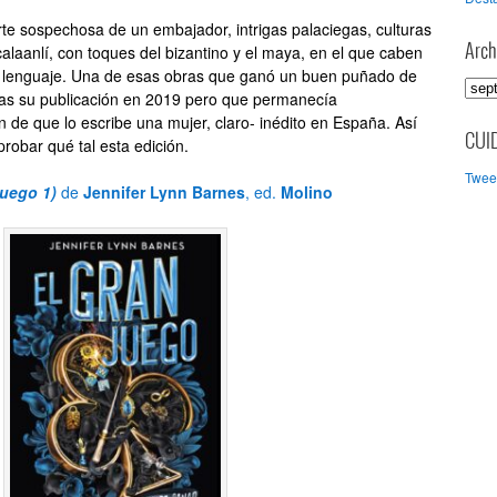
rte sospechosa de un embajador, intrigas palaciegas, culturas
xcalaanlí, con toques del bizantino y el maya, en el que caben
Arch
el lenguaje. Una de esas obras que ganó un buen puñado de
A
tras su publicación en 2019 pero que permanecía
r
 de que lo escribe una mujer, claro- inédito en España. Así
c
CUI
obar qué tal esta edición.
h
Tweet
i
Juego 1)
de
Jennifer Lynn Barnes
, ed.
Molino
v
o
s