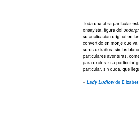
Toda una obra particular esta
ensayista, figura del
underg
su publicación original en lo
convertido en monje que va 
seres extraños -simios blan
particulares aventuras, com
para explorar su particular g
particular, sin duda, que lle
–
Lady Ludlow
de
Elizabet