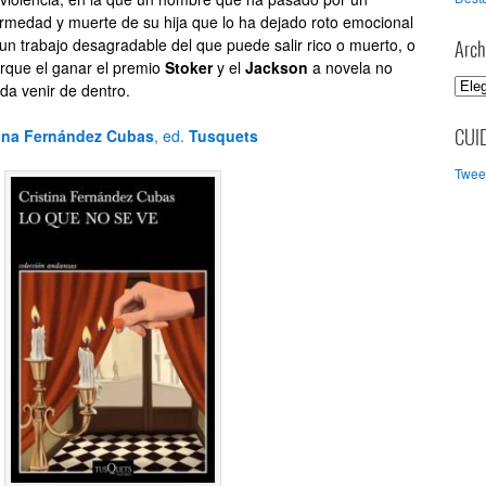
ermedad y muerte de su hija que lo ha dejado roto emocional
un trabajo desagradable del que puede salir rico o muerto, o
Arch
que el ganar el premio
Stoker
y el
Jackson
a novela no
A
eda venir de dentro.
r
c
tina Fernández Cubas
, ed.
Tusquets
CUI
h
Tweet
i
v
o
s