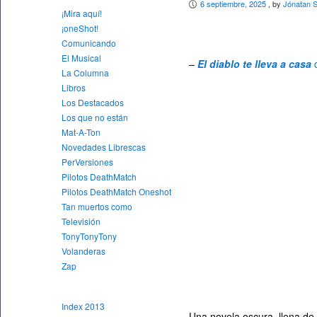
6 septiembre, 2025
, by
Jónatan 
P
¡Mira aquí!
¡oneShot!
Comunicando
El Musical
–
El diablo te lleva a casa
La Columna
Libros
Los Destacados
Los que no están
Mat-A-Ton
Novedades Librescas
PerVersiones
Pilotos DeathMatch
Pilotos DeathMatch Oneshot
Tan muertos como
Televisión
TonyTonyTony
Volanderas
Zap
Index 2013
Una novela oscura, llena de