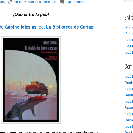
Sark
Libros
,
Novedades Librescas
No comment
K
c
¡Que entre la pila!
Entr
de
Gabino Iglesias
, ed.
La Biblioteca de Carfax
¡Pilo
¡Pilo
¡Los 
¡Los 
¡Los 
Come
¡Los
Desta
¡Los
Dest
¡Los
Reco
¡Los
Reco
¡Los
 violencia, en la que un hombre que ha pasado por un
Desta