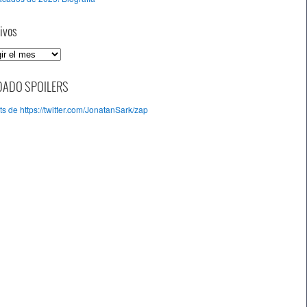
ivos
DADO SPOILERS
s de https://twitter.com/JonatanSark/zap