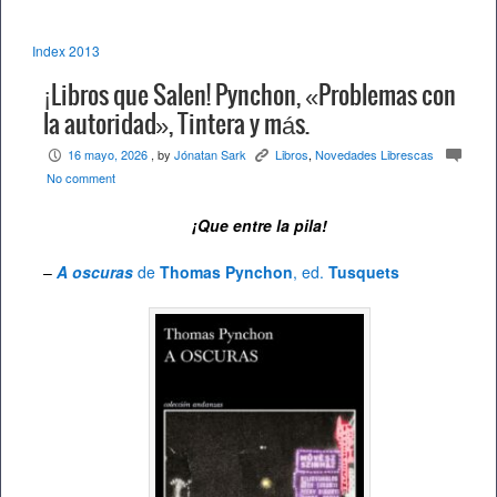
Index 2013
¡Libros que Salen! Pynchon, «Problemas con
la autoridad», Tintera y más.
16 mayo, 2026
, by
Jónatan Sark
Libros
,
Novedades Librescas
P
K
c
No comment
¡Que entre la pila!
–
A oscuras
de
Thomas Pynchon
, ed.
Tusquets