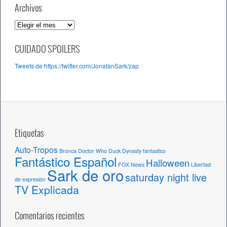
Archivos
A
r
c
CUIDADO SPOILERS
h
Tweets de https://twitter.com/JonatanSark/zap
i
v
o
s
Etiquetas
Auto-Tropos
Bronca
Doctor Who
Duck Dynasty
fantastico
Fantástico Español
Halloween
FOX News
Libertad
Sark de oro
saturday night live
de expresión
TV Explicada
Comentarios recientes