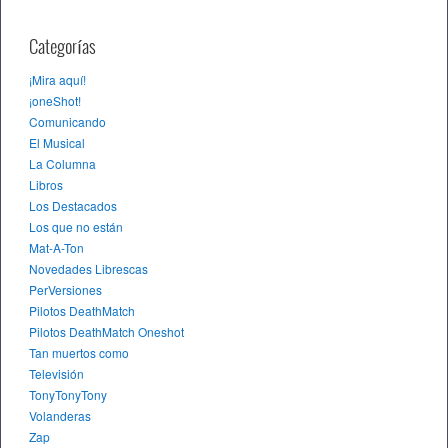
Categorías
¡Mira aquí!
¡oneShot!
Comunicando
El Musical
La Columna
Libros
Los Destacados
Los que no están
Mat-A-Ton
Novedades Librescas
PerVersiones
Pilotos DeathMatch
Pilotos DeathMatch Oneshot
Tan muertos como
Televisión
TonyTonyTony
Volanderas
Zap