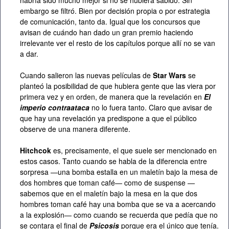
habría sido mucho mejor si no se hubiera sabido. Sin
embargo se filtró. Bien por decisión propia o por estrategia
de comunicación, tanto da. Igual que los concursos que
avisan de cuándo han dado un gran premio haciendo
irrelevante ver el resto de los capítulos porque allí no se van
a dar.
Cuando salieron las nuevas películas de
Star Wars
se
planteó la posibilidad de que hubiera gente que las viera por
primera vez y en orden, de manera que la revelación en
El
imperio contraataca
no lo fuera tanto. Claro que avisar de
que hay una revelación ya predispone a que el público
observe de una manera diferente.
Hitchcok
es, precisamente, el que suele ser mencionado en
estos casos. Tanto cuando se habla de la diferencia entre
sorpresa —una bomba estalla en un maletín bajo la mesa de
dos hombres que toman café— como de suspense —
sabemos que en el maletín bajo la mesa en la que dos
hombres toman café hay una bomba que se va a acercando
a la explosión— como cuando se recuerda que pedía que no
se contara el final de
Psicosis
porque era el único que tenía.