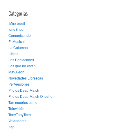
Categorías
¡Mira aquí!
¡oneShot!
Comunicando
El Musical
La Columna
Libros
Los Destacados
Los que no están
Mat-A-Ton
Novedades Librescas
PerVersiones
Pilotos DeathMatch
Pilotos DeathMatch Oneshot
Tan muertos como
Televisión
TonyTonyTony
Volanderas
Zap