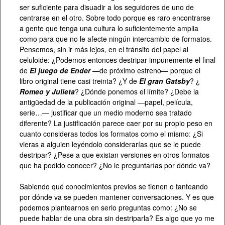
ser suficiente para disuadir a los seguidores de uno de
centrarse en el otro. Sobre todo porque es raro encontrarse
a gente que tenga una cultura lo suficientemente amplia
como para que no le afecte ningún intercambio de formatos.
Pensemos, sin ir más lejos, en el tránsito del papel al
celuloide: ¿Podemos entonces destripar impunemente el final
de
El juego de Ender
—de próximo estreno— porque el
libro original tiene casi treinta? ¿Y de
El gran Gatsby
? ¿
Romeo y Julieta
? ¿Dónde ponemos el límite? ¿Debe la
antigüedad de la publicación original —papel, película,
serie…— justificar que un medio moderno sea tratado
diferente? La justificación parece caer por su propio peso en
cuanto consideras todos los formatos como el mismo: ¿Si
vieras a alguien leyéndolo considerarías que se le puede
destripar? ¿Pese a que existan versiones en otros formatos
que ha podido conocer? ¿No le preguntarías por dónde va?
Sabiendo qué conocimientos previos se tienen o tanteando
por dónde va se pueden mantener conversaciones. Y es que
podemos plantearnos en serio preguntas como: ¿No se
puede hablar de una obra sin destriparla? Es algo que yo me