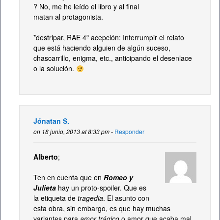
? No, me he leído el libro y al final
matan al protagonista.
*destripar,
RAE
4º acepción: Interrumpir el relato
que está haciendo alguien de algún suceso,
chascarrillo, enigma, etc., anticipando el desenlace
o la solución.
Jónatan S.
on 18 junio, 2013 at 8:33 pm -
Responder
Alberto
;
Ten en cuenta que en
Romeo y
Julieta
hay un proto-spoiler. Que es
la etiqueta de
tragedia
. El asunto con
esta obra, sin embargo, es que hay muchas
variantes para
amor trágico
o amor que acaba mal.