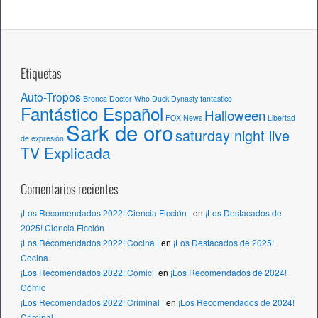
o
s
Etiquetas
Auto-Tropos
Bronca
Doctor Who
Duck Dynasty
fantastico
Fantástico Español
Halloween
FOX News
Libertad
Sark de oro
saturday night live
de expresión
TV Explicada
Comentarios recientes
¡Los Recomendados 2022! Ciencia Ficción |
en
¡Los Destacados de
2025! Ciencia Ficción
¡Los Recomendados 2022! Cocina |
en
¡Los Destacados de 2025!
Cocina
¡Los Recomendados 2022! Cómic |
en
¡Los Recomendados de 2024!
Cómic
¡Los Recomendados 2022! Criminal |
en
¡Los Recomendados de 2024!
Criminal