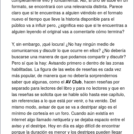
completamente vivo y fundamental. Así, si uno se sube en un
formato, se encontrará con una relevancia distinta. Parece
claro que si te encuentras a alguien viéndolo en el formato
nuevo el tiempo que lleve la historia disponible para el
público va a influir pero, ¿significa eso que si te encuentras a
alguien leyendo el original vas a comentarle cómo termina?
Y, sin embargo, ¡qué locura! ¿No hay ningún medio de
comunicarnos y discutir lo que ocurre en ellos? ¿No debería
buscarse una manera de que podamos compartir y discutir?
Pero sí que la hay: Avisando primero o dentro de las zonas
habilitadas. La figura de las webs de reseñas es cada vez
más popular, de manera que no debería sorprendernos
saber que algunas, como el
AV Club
, hacen reseñas por
separado para lectores del libro y para no lectores y que en
las reseñas se solicita que se hable sólo hasta ese capítulo,
sin referencias a lo que está por venir, o ha venido. Del
mismo modo, avisar de que se va a destripar algo es el
mínimo de cortesía en un foro. Cuando aún existía en
internet algo llamado
netiqueta
y se dejaba espacio entre el
aviso y el destripe. Hoy en día es algo difícil de encontrar
porque la duración es menor y los destripes pueden llegar