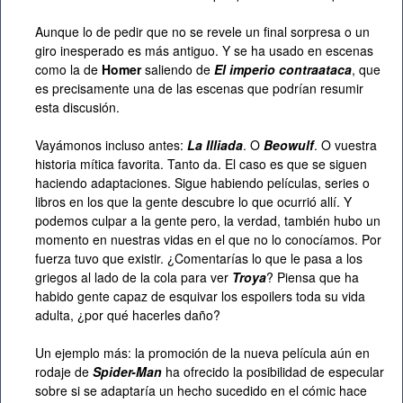
Aunque lo de pedir que no se revele un final sorpresa o un
giro inesperado es más antiguo. Y se ha usado en escenas
como la de
Homer
saliendo de
El imperio contraataca
, que
es precisamente una de las escenas que podrían resumir
esta discusión.
Vayámonos incluso antes:
La Illiada
. O
Beowulf
. O vuestra
historia mítica favorita. Tanto da. El caso es que se siguen
haciendo adaptaciones. Sigue habiendo películas, series o
libros en los que la gente descubre lo que ocurrió allí. Y
podemos culpar a la gente pero, la verdad, también hubo un
momento en nuestras vidas en el que no lo conocíamos. Por
fuerza tuvo que existir. ¿Comentarías lo que le pasa a los
griegos al lado de la cola para ver
Troya
? Piensa que ha
habido gente capaz de esquivar los espoilers toda su vida
adulta, ¿por qué hacerles daño?
Un ejemplo más: la promoción de la nueva película aún en
rodaje de
Spider-Man
ha ofrecido la posibilidad de especular
sobre si se adaptaría un hecho sucedido en el cómic hace