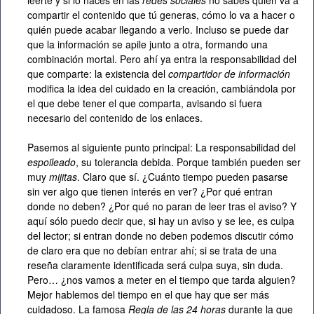
leerte y si lo haces en las
redes sociales
no sabes quién va a
compartir el contenido que tú generas, cómo lo va a hacer o
quién puede acabar llegando a verlo. Incluso se puede dar
que la información se apile junto a otra, formando una
combinación mortal. Pero ahí ya entra la responsabilidad del
que comparte: la existencia del
compartidor de información
modifica la idea del cuidado en la creación, cambiándola por
el que debe tener el que comparta, avisando si fuera
necesario del contenido de los enlaces.
Pasemos al siguiente punto principal: La responsabilidad del
espoileado
, su tolerancia debida. Porque también pueden ser
muy
mijitas
. Claro que sí. ¿Cuánto tiempo pueden pasarse
sin ver algo que tienen interés en ver? ¿Por qué entran
donde no deben? ¿Por qué no paran de leer tras el aviso? Y
aquí sólo puedo decir que, si hay un aviso y se lee, es culpa
del lector; si entran donde no deben podemos discutir cómo
de claro era que no debían entrar ahí; si se trata de una
reseña claramente identificada será culpa suya, sin duda.
Pero… ¿nos vamos a meter en el tiempo que tarda alguien?
Mejor hablemos del tiempo en el que hay que ser más
cuidadoso. La famosa
Regla de las 24 horas
durante la que