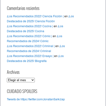
Comentarios recientes
¡Los Recomendados 2022! Ciencia Ficción |
en
¡Los
Destacados de 2025! Ciencia Ficción
¡Los Recomendados 2022! Cocina |
en
¡Los
Destacados de 2025! Cocina
¡Los Recomendados 2022! Cómic |
en
¡Los
Recomendados de 2024! Cómic
¡Los Recomendados 2022! Criminal |
en
¡Los
Recomendados de 2024! Criminal
¡Los Recomendados 2022! Ensayo |
en
¡Los
Destacados de 2025! Biografía
Archivos
A
r
c
CUIDADO SPOILERS
h
Tweets de https://twitter.com/JonatanSark/zap
i
v