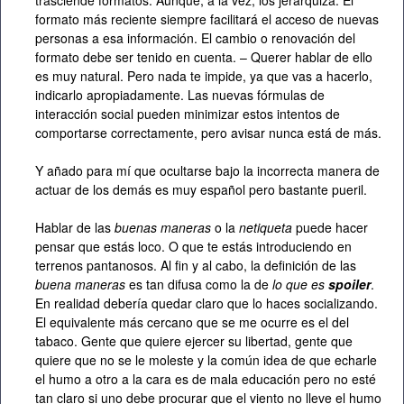
trasciende formatos. Aunque, a la vez, los jerarquiza. El
formato más reciente siempre facilitará el acceso de nuevas
personas a esa información. El cambio o renovación del
formato debe ser tenido en cuenta. – Querer hablar de ello
es muy natural. Pero nada te impide, ya que vas a hacerlo,
indicarlo apropiadamente. Las nuevas fórmulas de
interacción social pueden minimizar estos intentos de
comportarse correctamente, pero avisar nunca está de más.
Y añado para mí que ocultarse bajo la incorrecta manera de
actuar de los demás es muy español pero bastante pueril.
Hablar de las
buenas maneras
o la
netiqueta
puede hacer
pensar que estás loco. O que te estás introduciendo en
terrenos pantanosos. Al fin y al cabo, la definición de las
buena maneras
es tan difusa como la de
lo que es
spoiler
.
En realidad debería quedar claro que lo haces socializando.
El equivalente más cercano que se me ocurre es el del
tabaco. Gente que quiere ejercer su libertad, gente que
quiere que no se le moleste y la común idea de que echarle
el humo a otro a la cara es de mala educación pero no esté
tan claro si uno debe procurar que el viento no lleve el humo