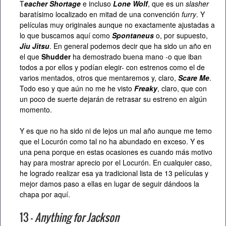
T
eacher Shortage
e incluso
Lone Wolf
, que es un
slasher
baratísimo localizado en mitad de una convención
furry
. Y
películas muy originales aunque no exactamente ajustadas a
lo que buscamos aquí como
Spontaneus
o, por supuesto,
Jiu Jitsu
. En general podemos decir que ha sido un año en
el que
Shudder
ha demostrado buena mano -o que iban
todos a por ellos y podían elegir- con estrenos como el de
varios mentados, otros que mentaremos y, claro,
Scare Me
.
Todo eso y que aún no me he visto
Freaky
, claro, que con
un poco de suerte dejarán de retrasar su estreno en algún
momento.
Y es que no ha sido ni de lejos un mal año aunque me temo
que el Locurón como tal no ha abundado en exceso. Y es
una pena porque en estas ocasiones es cuando más motivo
hay para mostrar aprecio por el Locurón. En cualquier caso,
he logrado realizar esa ya tradicional lista de 13 películas y
mejor damos paso a ellas en lugar de seguir dándoos la
chapa por aquí.
13 –
Anything for Jackson