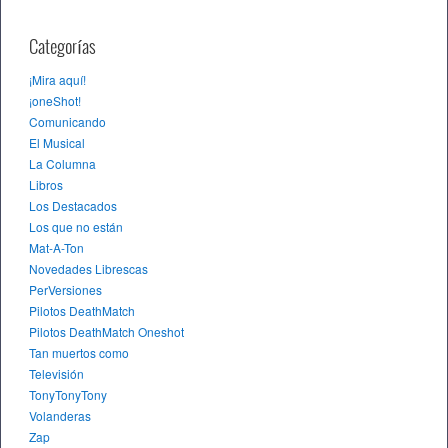
Categorías
¡Mira aquí!
¡oneShot!
Comunicando
El Musical
La Columna
Libros
Los Destacados
Los que no están
Mat-A-Ton
Novedades Librescas
PerVersiones
Pilotos DeathMatch
Pilotos DeathMatch Oneshot
Tan muertos como
Televisión
TonyTonyTony
Volanderas
Zap