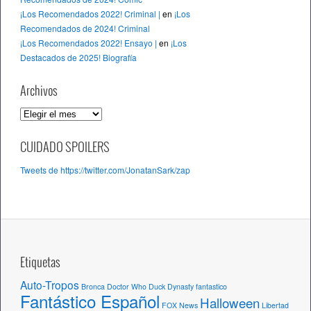
¡Los Recomendados 2022! Criminal |
en
¡Los
Recomendados de 2024! Criminal
¡Los Recomendados 2022! Ensayo |
en
¡Los
Destacados de 2025! Biografía
Archivos
A
r
c
CUIDADO SPOILERS
h
Tweets de https://twitter.com/JonatanSark/zap
i
v
o
s
Etiquetas
Auto-Tropos
Bronca
Doctor Who
Duck Dynasty
fantastico
Fantástico Español
Halloween
FOX News
Libertad