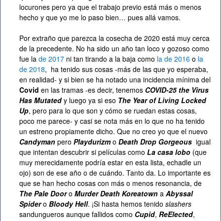
locurones pero ya que el trabajo previo está más o menos
hecho y que yo me lo paso bien… pues allá vamos.
Por extraño que parezca la cosecha de 2020 está muy cerca
de la precedente. No ha sido un año tan loco y gozoso como
fue la
de 2017
ni tan tirando a la baja como
la de 2016
o
la
de 2018
, ha tenido sus cosas -más de las que yo esperaba,
en realidad- y si bien se ha notado una incidencia mínima del
Covid
en las tramas -es decir, tenemos
COVID-25 the Virus
Has Mutated
y luego ya si eso
The Year of Living Locked
Up
, pero para lo que son y cómo se ruedan estas cosas,
poco me parece- y casi se nota más en lo que no ha tenido
un estreno propiamente dicho. Que no creo yo que el nuevo
Candyman
pero
Playdurizm
o
Death Drop Gorgeous
igual
que intentan descubrir si películas como
La casa lobo
(que
muy merecidamente podría estar en esta lista, echadle un
ojo) son de ese año o de cuándo. Tanto da. Lo importante es
que se han hecho cosas con más o menos resonancia, de
The Pale Door
o
Murder Death Koreatown
a
Abyssal
Spider
o
Bloody Hell
. ¡Si hasta hemos tenido
slashers
sandungueros aunque fallidos como
Cupid
,
ReElected
,