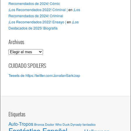
Recomendados de 2024! Cómic
¡Los Recomendados 2022! Criminal |
en
¡Los
Recomendados de 2024! Criminal
¡Los Recomendados 2022! Ensayo |
en
¡Los
Destacados de 2025! Biografía
Archivos
A
r
c
CUIDADO SPOILERS
h
Tweets de https://twitter.com/JonatanSark/zap
i
v
o
s
Etiquetas
Auto-Tropos
Bronca
Doctor Who
Duck Dynasty
fantastico
Fantástico Español