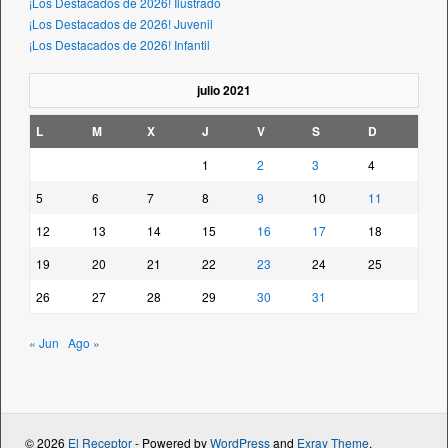
¡Los Destacados de 2026! Ilustrado
¡Los Destacados de 2026! Juvenil
¡Los Destacados de 2026! Infantil
julio 2021
L
M
X
J
V
S
D
1
2
3
4
5
6
7
8
9
10
11
12
13
14
15
16
17
18
19
20
21
22
23
24
25
26
27
28
29
30
31
« Jun
Ago »
© 2026
El Receptor
- Powered by
WordPress
and
Exray Theme
.