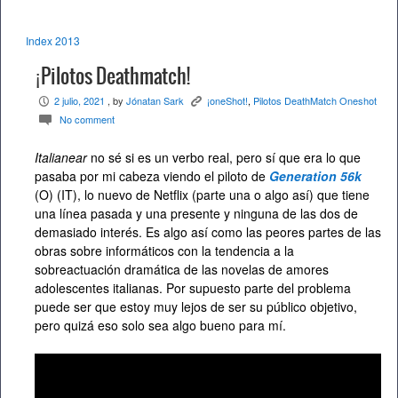
Index 2013
¡Pilotos Deathmatch!
2 julio, 2021
, by
Jónatan Sark
¡oneShot!
,
Pilotos DeathMatch Oneshot
P
K
No comment
c
Italianear
no sé si es un verbo real, pero sí que era lo que
pasaba por mi cabeza viendo el piloto de
Generation 56k
(O) (IT), lo nuevo de Netflix (parte una o algo así) que tiene
una línea pasada y una presente y ninguna de las dos de
demasiado interés. Es algo así como las peores partes de las
obras sobre informáticos con la tendencia a la
sobreactuación dramática de las novelas de amores
adolescentes italianas. Por supuesto parte del problema
puede ser que estoy muy lejos de ser su público objetivo,
pero quizá eso solo sea algo bueno para mí.