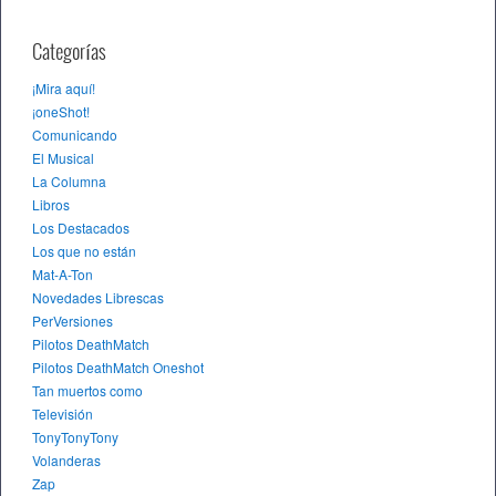
Categorías
¡Mira aquí!
¡oneShot!
Comunicando
El Musical
La Columna
Libros
Los Destacados
Los que no están
Mat-A-Ton
Novedades Librescas
PerVersiones
Pilotos DeathMatch
Pilotos DeathMatch Oneshot
Tan muertos como
Televisión
TonyTonyTony
Volanderas
Zap