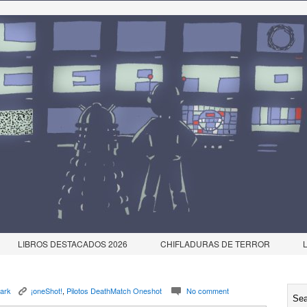
LIBROS DESTACADOS 2026
CHIFLADURAS DE TERROR
ark
¡oneShot!
,
Pilotos DeathMatch Oneshot
No comment
K
c