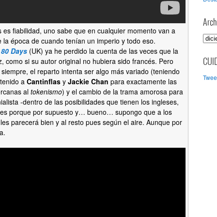
Arch
es es fiabilidad, uno sabe que en cualquier momento van a
A
e la época de cuando tenían un imperio y todo eso.
r
 80 Days
(UK) ya he perdido la cuenta de las veces que la
c
, como si su autor original no hubiera sido francés. Pero
CUI
h
 siempre, el reparto intenta ser algo más variado (teniendo
Tweet
i
tenido a
Cantinflas
y
Jackie Chan
para exactamente las
v
ercanas al
tokenismo
) y el cambio de la trama amorosa para
o
alista -dentro de las posibilidades que tienen los ingleses,
s
tades porque por supuesto y… bueno… supongo que a los
les parecerá bien y al resto pues según el aire. Aunque por
a.