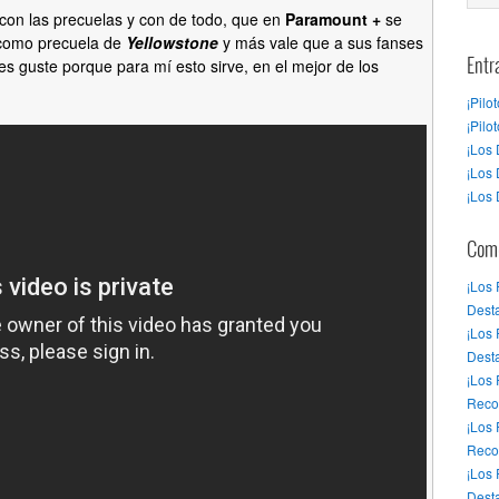
con las precuelas y con de todo, que en
Paramount +
se
como precuela de
Yellowstone
y más vale que a sus fanses
les guste porque para mí esto sirve, en el mejor de los
Entr
¡Pilo
¡Pilo
¡Los 
¡Los 
¡Los 
Come
¡Los
Desta
¡Los
Dest
¡Los
Reco
¡Los
Reco
¡Los
Desta