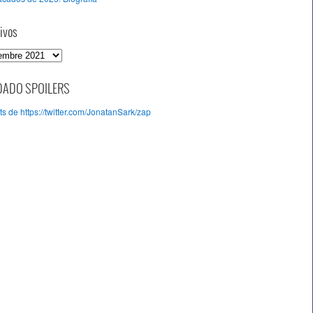
ivos
DADO SPOILERS
s de https://twitter.com/JonatanSark/zap