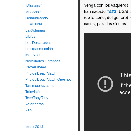
Venga con los vaqueros, 
¡Mira aquí!
han sacado
1883
(USA) 
¡oneShot!
(de la serie, del género) 
Comunicando
casos, para las siestas.
El Musical
La Columna
Libros
Los Destacados
Los que no están
Mat-A-Ton
Novedades Librescas
PerVersiones
Pilotos DeathMatch
Pilotos DeathMatch Oneshot
Tan muertos como
Televisión
TonyTonyTony
Volanderas
Zap
Index 2013