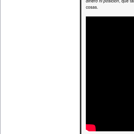
dinero ni posición
, que t
cosas.