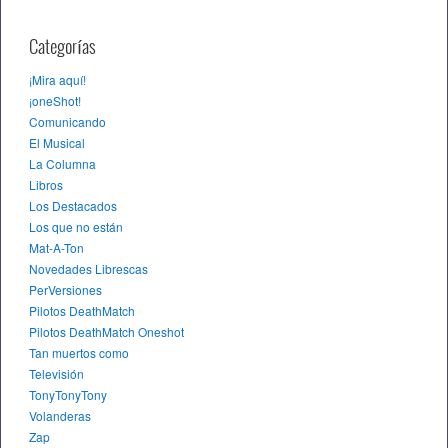
Categorías
¡Mira aquí!
¡oneShot!
Comunicando
El Musical
La Columna
Libros
Los Destacados
Los que no están
Mat-A-Ton
Novedades Librescas
PerVersiones
Pilotos DeathMatch
Pilotos DeathMatch Oneshot
Tan muertos como
Televisión
TonyTonyTony
Volanderas
Zap