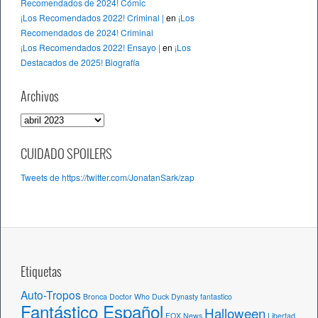
Recomendados de 2024! Cómic
¡Los Recomendados 2022! Criminal |
en
¡Los
Recomendados de 2024! Criminal
¡Los Recomendados 2022! Ensayo |
en
¡Los
Destacados de 2025! Biografía
Archivos
A
r
c
CUIDADO SPOILERS
h
Tweets de https://twitter.com/JonatanSark/zap
i
v
o
s
Etiquetas
Auto-Tropos
Bronca
Doctor Who
Duck Dynasty
fantastico
Fantástico Español
Halloween
FOX News
Libertad