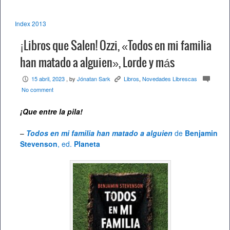
Index 2013
¡Libros que Salen! Ozzi, «Todos en mi familia
han matado a alguien», Lorde y más
15 abril, 2023
, by
Jónatan Sark
Libros
,
Novedades Librescas
P
K
c
No comment
¡Que entre la pila!
–
Todos en mi familia han matado a alguien
de
Benjamin
Stevenson
, ed.
Planeta