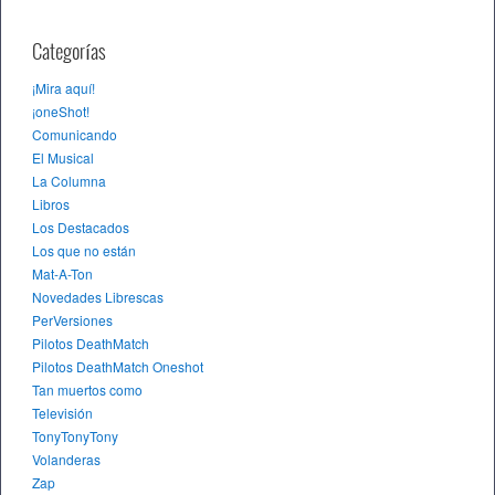
Categorías
¡Mira aquí!
¡oneShot!
Comunicando
El Musical
La Columna
Libros
Los Destacados
Los que no están
Mat-A-Ton
Novedades Librescas
PerVersiones
Pilotos DeathMatch
Pilotos DeathMatch Oneshot
Tan muertos como
Televisión
TonyTonyTony
Volanderas
Zap