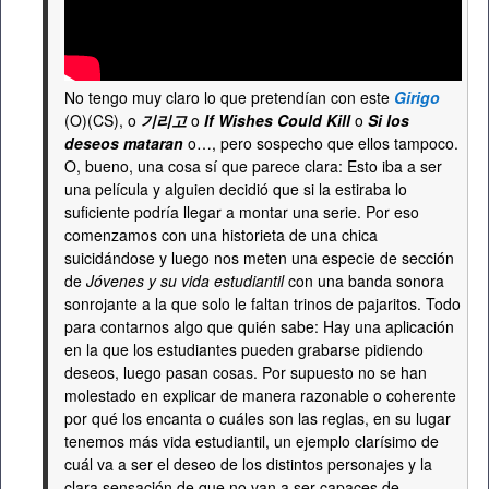
No tengo muy claro lo que pretendían con este
Girigo
(O)(CS), o
기리고
o
If Wishes Could Kill
o
Si los
deseos mataran
o…, pero sospecho que ellos tampoco.
O, bueno, una cosa sí que parece clara: Esto iba a ser
una película y alguien decidió que si la estiraba lo
suficiente podría llegar a montar una serie. Por eso
comenzamos con una historieta de una chica
suicidándose y luego nos meten una especie de sección
de
Jóvenes y su vida estudiantil
con una banda sonora
sonrojante a la que solo le faltan trinos de pajaritos. Todo
para contarnos algo que quién sabe: Hay una aplicación
en la que los estudiantes pueden grabarse pidiendo
deseos, luego pasan cosas. Por supuesto no se han
molestado en explicar de manera razonable o coherente
por qué los encanta o cuáles son las reglas, en su lugar
tenemos más vida estudiantil, un ejemplo clarísimo de
cuál va a ser el deseo de los distintos personajes y la
clara sensación de que no van a ser capaces de