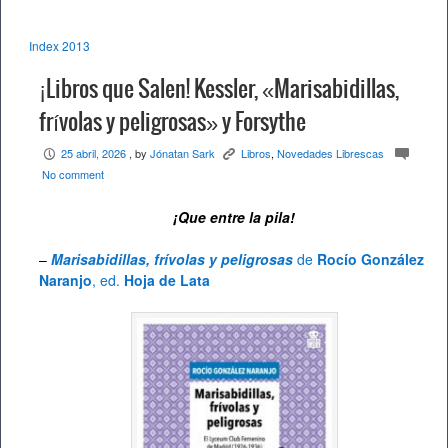
Index 2013
¡Libros que Salen! Kessler, «Marisabidillas,
frívolas y peligrosas» y Forsythe
25 abril, 2026
, by
Jónatan Sark
Libros
,
Novedades Librescas
P
K
c
No comment
¡Que entre la pila!
–
Marisabidillas, frívolas y peligrosas
de
Rocío González
Naranjo
, ed.
Hoja de Lata