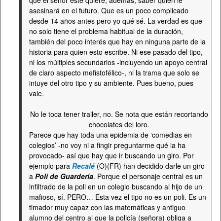
que el señor este quiere, además, saber quién le
asesinará en el futuro. Que es un poco complicado
desde 14 años antes pero yo qué sé. La verdad es que
no solo tiene el problema habitual de la duración,
también del poco interés que hay en ninguna parte de la
historia para quien esto escribe. Ni ese pasado del tipo,
ni los múltiples secundarios -incluyendo un apoyo central
de claro aspecto mefistofélico-, ni la trama que solo se
intuye del otro tipo y su ambiente. Pues bueno, pues
vale.
No le toca tener trailer, no. Se nota que están recortando
chocolates del loro.
Parece que hay toda una epidemia de ‘comedias en
colegios’ -no voy ni a fingir preguntarme qué la ha
provocado- así que hay que ir buscando un giro. Por
ejemplo para
Recalé
(O)(FR) han decidido darle un giro
a
Poli de Guardería
. Porque el personaje central es un
infiltrado de la poli en un colegio buscando al hijo de un
mafioso, sí. PERO… Esta vez el tipo no es un poli. Es un
timador muy capaz con las matemáticas y antiguo
alumno del centro al que la policía (señora) obliga a