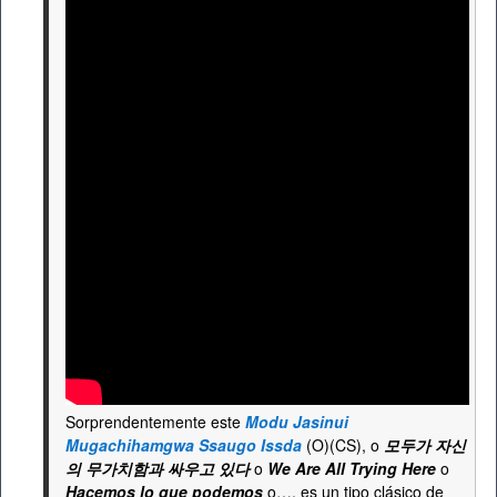
Sorprendentemente este
Modu Jasinui
Mugachihamgwa Ssaugo Issda
(O)(CS), o
모두가 자신
의 무가치함과 싸우고 있다
o
We Are All Trying Here
o
Hacemos lo que podemos
o…, es un tipo clásico de