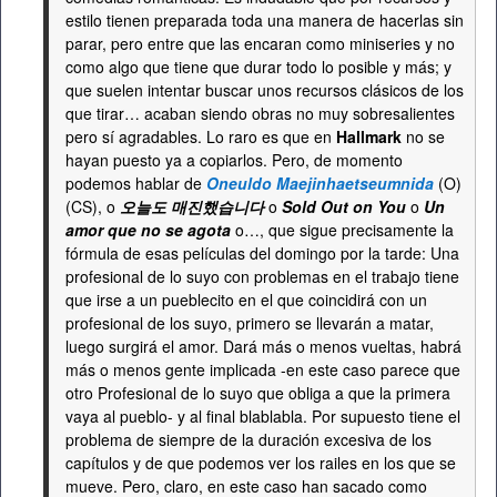
estilo tienen preparada toda una manera de hacerlas sin
parar, pero entre que las encaran como miniseries y no
como algo que tiene que durar todo lo posible y más; y
que suelen intentar buscar unos recursos clásicos de los
que tirar… acaban siendo obras no muy sobresalientes
pero sí agradables. Lo raro es que en
Hallmark
no se
hayan puesto ya a copiarlos. Pero, de momento
podemos hablar de
Oneuldo Maejinhaetseumnida
(O)
(CS), o
오늘도 매진했습니다
o
Sold Out on You
o
Un
amor que no se agota
o…, que sigue precisamente la
fórmula de esas películas del domingo por la tarde: Una
profesional de lo suyo con problemas en el trabajo tiene
que irse a un pueblecito en el que coincidirá con un
profesional de los suyo, primero se llevarán a matar,
luego surgirá el amor. Dará más o menos vueltas, habrá
más o menos gente implicada -en este caso parece que
otro Profesional de lo suyo que obliga a que la primera
vaya al pueblo- y al final blablabla. Por supuesto tiene el
problema de siempre de la duración excesiva de los
capítulos y de que podemos ver los railes en los que se
mueve. Pero, claro, en este caso han sacado como