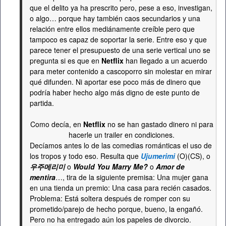
que el delito ya ha prescrito pero, pese a eso, investigan,
o algo… porque hay también caos secundarios y una
relación entre ellos mediánamente creíble pero que
tampoco es capaz de soportar la serie. Entre eso y que
parece tener el presupuesto de una serie vertical uno se
pregunta si es que en
Netflix
han llegado a un acuerdo
para meter contenido a cascoporro sin molestar en mirar
qué difunden. Ni aportar ese poco más de dinero que
podría haber hecho algo más digno de este punto de
partida.
Como decía, en
Netflix
no se han gastado dinero ni para
hacerle un trailer en condiciones.
Decíamos antes lo de las comedias románticas el uso de
los tropos y todo eso. Resulta que
Ujumerimi
(O)(CS), o
우주메리미
o
Would You Marry Me?
o
Amor de
mentira
…, tira de la siguiente premisa: Una mujer gana
en una tienda un premio: Una casa para recién casados.
Problema: Está soltera después de romper con su
prometido/parejo de hecho porque, bueno, la engañó.
Pero no ha entregado aún los papeles de divorcio.