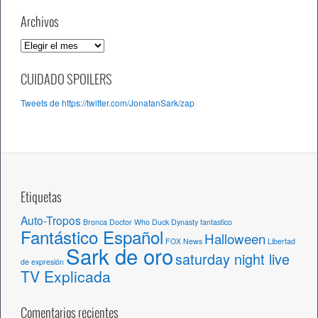
Archivos
A
r
c
CUIDADO SPOILERS
h
Tweets de https://twitter.com/JonatanSark/zap
i
v
o
s
Etiquetas
Auto-Tropos
Bronca
Doctor Who
Duck Dynasty
fantastico
Fantástico Español
Halloween
FOX News
Libertad
Sark de oro
saturday night live
de expresión
TV Explicada
Comentarios recientes