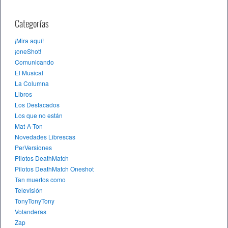
Categorías
¡Mira aquí!
¡oneShot!
Comunicando
El Musical
La Columna
Libros
Los Destacados
Los que no están
Mat-A-Ton
Novedades Librescas
PerVersiones
Pilotos DeathMatch
Pilotos DeathMatch Oneshot
Tan muertos como
Televisión
TonyTonyTony
Volanderas
Zap