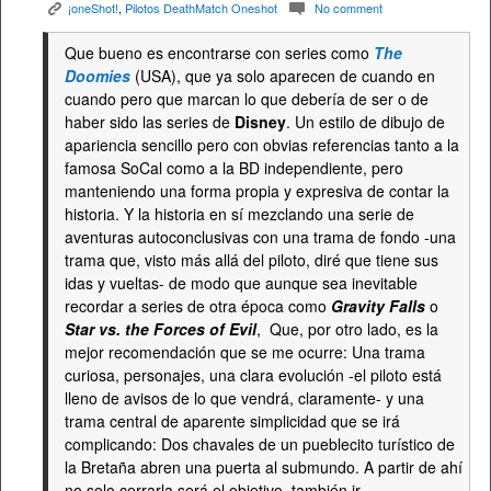
¡oneShot!
,
Pilotos DeathMatch Oneshot
No comment
K
c
Que bueno es encontrarse con series como
The
Doomies
(USA), que ya solo aparecen de cuando en
cuando pero que marcan lo que debería de ser o de
haber sido las series de
Disney
. Un estilo de dibujo de
apariencia sencillo pero con obvias referencias tanto a la
famosa SoCal como a la BD independiente, pero
manteniendo una forma propia y expresiva de contar la
historia. Y la historia en sí mezclando una serie de
aventuras autoconclusivas con una trama de fondo -una
trama que, visto más allá del piloto, diré que tiene sus
idas y vueltas- de modo que aunque sea inevitable
recordar a series de otra época como
Gravity Falls
o
Star vs. the Forces of Evil
, Que, por otro lado, es la
mejor recomendación que se me ocurre: Una trama
curiosa, personajes, una clara evolución -el piloto está
lleno de avisos de lo que vendrá, claramente- y una
trama central de aparente simplicidad que se irá
complicando: Dos chavales de un pueblecito turístico de
la Bretaña abren una puerta al submundo. A partir de ahí
no solo cerrarla será el objetivo, también ir