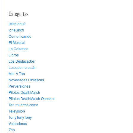
Categorías
¡Mira aquí!
¡oneShot!
Comunicando
El Musical
La Columna
Libros
Los Destacados
Los que no están
Mat-A-Ton
Novedades Librescas
PerVersiones
Pilotos DeathMatch
Pilotos DeathMatch Oneshot
Tan muertos como
Televisión
TonyTonyTony
Volanderas
Zap