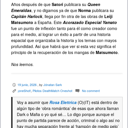
Años después de que
Satori
publicara su
Queen
Emeraldas
, y no digamos ya de que
Norma
publicara su
Capitán Harlock
, llega por fin otra de las obras de
Leiji
Matsumoto
a España. Este
Acorazado Especial Yamato
fue un punto de inflexión tanto para él como creador como
para el medio, al lograr un éxito a partir de una historia
espacial que organizaba la historia y los temas con mayos
profundidad. Así que habrá que ver si esta vez significa el
principio de la recuperación de los mangas de
Matsumoto
.
Nos leemos.
19 junio, 2026
, by
Jónatan Sark
P
¡oneShot!
,
Pilotos DeathMatch Oneshot
No comment
K
c
Voy a asumir que
Rosa Elettrica
(O)(IT) está dentro de
algún tipo de ‘obra romántica’ de esas que ahora llaman
Dark o Mafia o yo qué sé… Lo digo porque aunque el
punto de partida parece de acción, criminal o algo así no
hay mucha separación frente al ‘hampón de medio pelo’