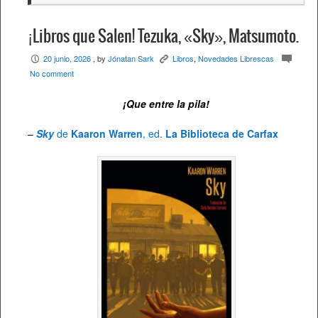
¡Libros que Salen! Tezuka, «Sky», Matsumoto.
20 junio, 2026
, by
Jónatan Sark
Libros
,
Novedades Librescas
P
K
c
No comment
¡Que entre la pila!
–
Sky
de
Kaaron Warren
, ed.
La Biblioteca de Carfax