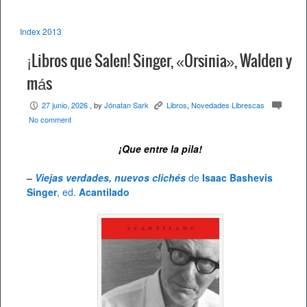
Index 2013
¡Libros que Salen! Singer, «Orsinia», Walden y
más
27 junio, 2026
, by
Jónatan Sark
Libros
,
Novedades Librescas
P
K
c
No comment
¡Que entre la pila!
–
Viejas verdades, nuevos clichés
de
Isaac Bashevis
Singer
, ed.
Acantilado