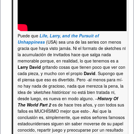
Puede que
Life, Larry, and the Pursuit of
Unhappiness
(USA) sea una de las series con menos
gracia que haya visto jamás. Ni el formato de sketches ni
la acumulación de invitados hace que salga nada
memorable porque, en realidad, lo que tenemos es a
Larry David
gritando cosas que tienen poco que ver con
cada pieza, y mucho con el propio
David
. Supongo que
él piensa que eso es divertido. Pero -al menos para mí-
no hay nada de gracioso, nada que merezca la pena, la
idea de ‘
sketches históricos
‘ no está bien tratada ni,
desde luego, es nueva en modo alguno. –
History Of
The World Part 2
es de hace tres años, y con todos sus
fallos es MUCHÍSIMO mejor que esto-. Así que la
conclusión es, simplemente, que estos señores famosos
estadounidenses siguen sin saber moverse de su papel
conocido, repartir juego y preocuparse por un resultado