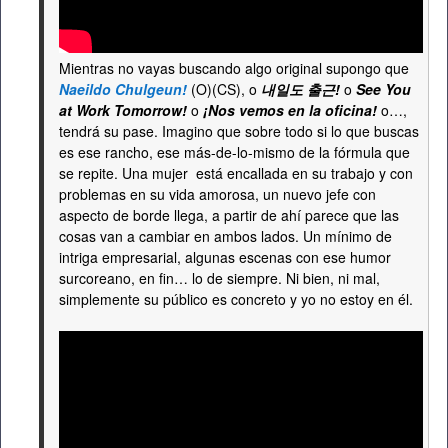
Mientras no vayas buscando algo original supongo que
Naeildo Chulgeun!
(O)(CS), o
내일도 출근!
o
See You
at Work Tomorrow!
o
¡Nos vemos en la oficina!
o…,
tendrá su pase. Imagino que sobre todo si lo que buscas
es ese rancho, ese más-de-lo-mismo de la fórmula que
se repite. Una mujer está encallada en su trabajo y con
problemas en su vida amorosa, un nuevo jefe con
aspecto de borde llega, a partir de ahí parece que las
cosas van a cambiar en ambos lados. Un mínimo de
intriga empresarial, algunas escenas con ese humor
surcoreano, en fin… lo de siempre. Ni bien, ni mal,
simplemente su público es concreto y yo no estoy en él.