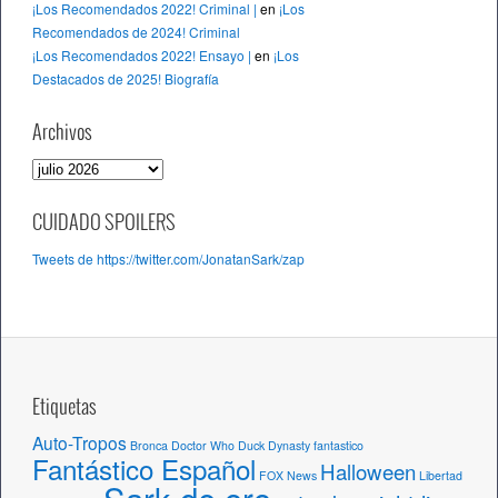
¡Los Recomendados 2022! Criminal |
en
¡Los
Recomendados de 2024! Criminal
¡Los Recomendados 2022! Ensayo |
en
¡Los
Destacados de 2025! Biografía
Archivos
A
r
c
CUIDADO SPOILERS
h
Tweets de https://twitter.com/JonatanSark/zap
i
v
o
s
Etiquetas
Auto-Tropos
Bronca
Doctor Who
Duck Dynasty
fantastico
Fantástico Español
Halloween
FOX News
Libertad