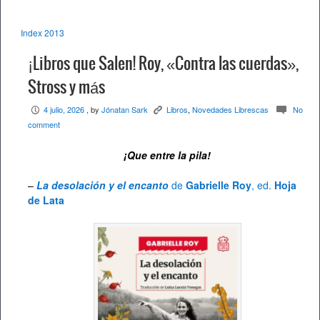
Index 2013
¡Libros que Salen! Roy, «Contra las cuerdas»,
Stross y más
4 julio, 2026
, by
Jónatan Sark
Libros
,
Novedades Librescas
No
P
K
c
comment
¡Que entre la pila!
–
La desolación y el encanto
de
Gabrielle Roy
, ed.
Hoja
de Lata