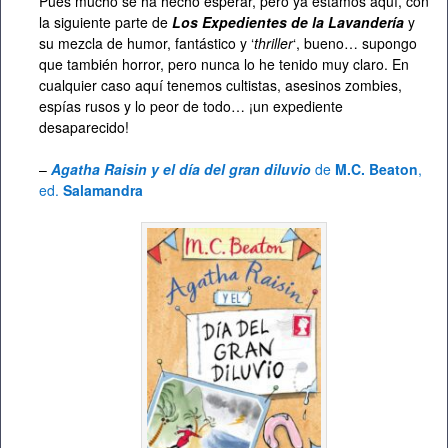
Pues mucho se ha hecho esperar, pero ya estamos aquí, con
la siguiente parte de
Los Expedientes de la Lavandería
y
su mezcla de humor, fantástico y ‘
thriller
‘, bueno… supongo
que también horror, pero nunca lo he tenido muy claro. En
cualquier caso aquí tenemos cultistas, asesinos zombies,
espías rusos y lo peor de todo… ¡un expediente
desaparecido!
–
Agatha Raisin y el día del gran diluvio
de
M.C. Beaton
,
ed.
Salamandra