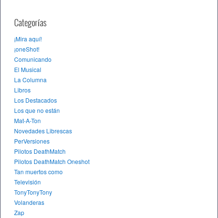
Categorías
¡Mira aquí!
¡oneShot!
Comunicando
El Musical
La Columna
Libros
Los Destacados
Los que no están
Mat-A-Ton
Novedades Librescas
PerVersiones
Pilotos DeathMatch
Pilotos DeathMatch Oneshot
Tan muertos como
Televisión
TonyTonyTony
Volanderas
Zap