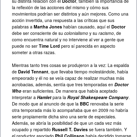
su distinta relación con el
Doctor
, también la importancia de
la reflexión de las acciones del mismo y cómo sus
movimientos podrían ser distintos y aún mejores. Como una
acción invertida, una respuesta a las críticas que sus
palabras a
Martha Jones
habían causado, aquí el
Doctor
debe ser consciente de su
colonialismo
y su
racismo
, de
como encuentra natural y no interviene al ver a gente que
puede no ser
Time Lord
pero sí parecida en aspecto
someter a otras razas.
Mientras tanto tres cosas se produjeron a la vez: La espalda
de
David Tennant
, que llevaba tiempo molestándole, había
empeorado y él no se veía capaz de realizar muchas más
acrobacias, además, sentía que tres temporadas en
Doctor
Who
eran suficientes. De manera que había aceptado
interpretar a
Hamlet
para la
Royal Shakespeare Company
.
De modo que al anuncio de que la
BBC
renovaba la serie
otra temporada más lo acompañaba que en 2009 no habría
serie propiamente dicha sino una serie de especiales.
Además, se abría la posibilidad de que un cada vez más
ocupado y repartido
Russell T. Davies
se fuera también. Y
el productor asociado
Phil Collinson
había decidido tomarse