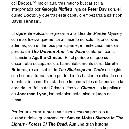
del
Doctor
. Y, mejor aún, tras mucho buscar sería
interpretada por
Georgia Moffett
, hija de
Peter Davison
, el
quinto
Doctor
, y que tras este capítulo empezaría a salir con
David Tennant
.
El siguiente episodio regresaría a la idea del
Murder Mystery
con más fuerza que nunca al hacerlo no sólo histórico sino,
además, con un famoso participante, en este caso famosa
porque en
The Unicorn And The Wasp
contarían con la
mismísima
Agatha Christie
. En el periodo en que se
encontraba desaparecida. Lamentablemente sería
Gareth
Roberts
, responsable de
The Shakespeare Code
el elegido
con lo que a trama sería por lo demás bastante rutinaria con
intentos de comedia trufado de innumerables referencias a la
obra de La Reina del Crimen. Eso y a
Cluedo
, no la película
de
Jonathan Lynn
, lamentablemente, sino el juego de
mesa.
Por fortuna para la próxima historia estaba previsto un
episodio doble guionizado por
Steven Moffat
Silence In The
Library / Forest Of The Dead
. Aún una gran historia,