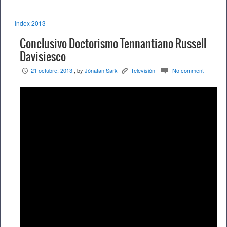
Index 2013
Conclusivo Doctorismo Tennantiano Russell
Davisiesco
21 octubre, 2013
, by
Jónatan Sark
Televisión
No comment
P
K
c