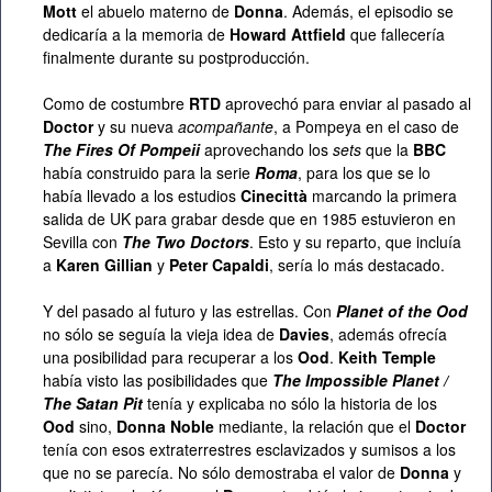
Mott
el abuelo materno de
Donna
. Además, el episodio se
dedicaría a la memoria de
Howard Attfield
que fallecería
finalmente durante su postproducción.
Como de costumbre
RTD
aprovechó para enviar al pasado al
Doctor
y su nueva
acompañante
, a Pompeya en el caso de
The Fires Of Pompeii
aprovechando los
sets
que la
BBC
había construido para la serie
Roma
, para los que se lo
había llevado a los estudios
Cinecittà
marcando la primera
salida de UK para grabar desde que en 1985 estuvieron en
Sevilla con
The Two Doctors
. Esto y su reparto, que incluía
a
Karen Gillian
y
Peter Capaldi
, sería lo más destacado.
Y del pasado al futuro y las estrellas. Con
Planet of the Ood
no sólo se seguía la vieja idea de
Davies
, además ofrecía
una posibilidad para recuperar a los
Ood
.
Keith Temple
había visto las posibilidades que
The Impossible Planet /
The Satan Pit
tenía y explicaba no sólo la historia de los
Ood
sino,
Donna Noble
mediante, la relación que el
Doctor
tenía con esos extraterrestres esclavizados y sumisos a los
que no se parecía. No sólo demostraba el valor de
Donna
y