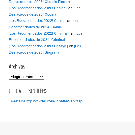
Destacados de 2025! Ciencia Ficción
¡Los Recomendados 2022! Cocina |
en
¡Los
Destacados de 2025! Cocina
¡Los Recomendados 2022! Cómic |
en
¡Los
Recomendados de 2024! Cómic
¡Los Recomendados 2022! Criminal |
en
¡Los
Recomendados de 2024! Criminal
¡Los Recomendados 2022! Ensayo |
en
¡Los
Destacados de 2025! Biografía
Archivos
A
r
c
CUIDADO SPOILERS
h
Tweets de https://twitter.com/JonatanSark/zap
i
v
o
s