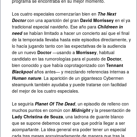
programa se encontraba en su mejor momento.
Los cuatro especiales comenzarían bien en
The Next
Doctor
con una aparición del gran
David Morrissey
en el ya
tradicional especial navideño. Ese año para
Childreen in
need
se habían limitado a hacer un concierto así que el final
de la temporada llevaba hasta este episodios directamente, y
lo hacía jugando tanto con las expectativas de la audiencia
de un nuevo
Doctor
—usando a
Morrissey
, habitual
candidato en las rumorologías para el puesto de
Doctor
,
bien conocido y que había coprotagonizado con
Tennant
Blackpool
años antes— y mezclando referencias internas a
Human nature
. La aparición de un gigantesco Cybermen
steampunk también ayudaba y puede tratarse con facilidad
del mejor de los cuatro especiales.
Le seguiría
Planet Of The Dead
, un episodio de relleno con
muchos puntos en común con
Midnight
y la presentación de
Lady Christina de Souza
, una ladrona de guante blanco
que se supone debemos creer que que podría llegar a ser
acompañante
. La idea general era poder tener un especial
cada tres meses aproximadamente de manera que tras la