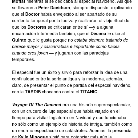
Moffat
mientras él se dedicaba al especial Navideño. Así que
se llevaron a
Peter Davidson
, siempre dispuesto, explicando
que el
Doctor
había envejecido al ser apartado de su
corriente temporal por la fuerza y realizaron el viejo ritual de
que los
Doctores
se criticaran entre sí —y a alguna
encarnación intermedia también, que el
Décimo
le dice al
Quinto
que le gusta porque no
estaba siempre tratando de
parece mayor y cascarrabias e importante como haces
cuando eres joven
— y jugaran con las paradojas
temporales.
El especial fue un éxito y sirvió para reforzar la idea de una
continuidad entre la serie antigua y la moderna, además,
claro, de presentar el punto de partida del especial navideño,
con la
TARDIS
chocando contra el
TITANIC
.
Voyage Of The Damned
era una historia superespectacular,
con un crucero de lujo espacial que había viajado en el
tiempo para visitar Inglaterra en Navidad y que funcionaba
no sólo como un ejemplo de historia de intriga, también como
un enorme espectáculo de catástrofes. Además, la presencia
de
Kylie Minogue
sirvió para potenciar más aún la