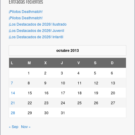
Entradas recientes
¡Pilotos Deathmatch!
¡Pilotos Deathmatch!
¡Los Destacados de 2026! Ilustrado
¡Los Destacados de 2026! Juvenil
¡Los Destacados de 2026! Infantil
octubre 2013
L
M
X
J
V
S
D
1
2
3
4
5
6
7
8
9
10
11
12
13
14
15
16
17
18
19
20
21
22
23
24
25
26
27
28
29
30
31
« Sep
Nov »