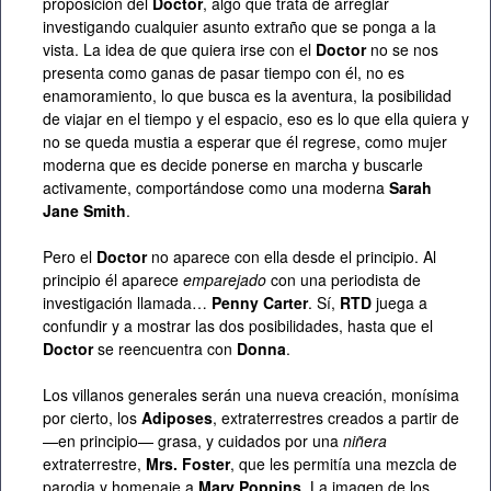
proposición del
Doctor
, algo que trata de arreglar
investigando cualquier asunto extraño que se ponga a la
vista. La idea de que quiera irse con el
Doctor
no se nos
presenta como ganas de pasar tiempo con él, no es
enamoramiento, lo que busca es la aventura, la posibilidad
de viajar en el tiempo y el espacio, eso es lo que ella quiera y
no se queda mustia a esperar que él regrese, como mujer
moderna que es decide ponerse en marcha y buscarle
activamente, comportándose como una moderna
Sarah
Jane Smith
.
Pero el
Doctor
no aparece con ella desde el principio. Al
principio él aparece
emparejado
con una periodista de
investigación llamada…
Penny Carter
. Sí,
RTD
juega a
confundir y a mostrar las dos posibilidades, hasta que el
Doctor
se reencuentra con
Donna
.
Los villanos generales serán una nueva creación, monísima
por cierto, los
Adiposes
, extraterrestres creados a partir de
—en principio— grasa, y cuidados por una
niñera
extraterrestre,
Mrs. Foster
, que les permitía una mezcla de
parodia y homenaje a
Mary Poppins
. La imagen de los