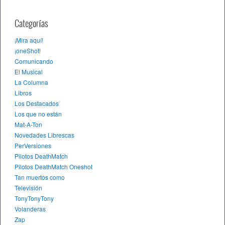
Categorías
¡Mira aquí!
¡oneShot!
Comunicando
El Musical
La Columna
Libros
Los Destacados
Los que no están
Mat-A-Ton
Novedades Librescas
PerVersiones
Pilotos DeathMatch
Pilotos DeathMatch Oneshot
Tan muertos como
Televisión
TonyTonyTony
Volanderas
Zap