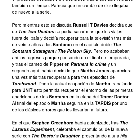
también un tiempo. Parecía que un cambio de ciclo llegaba
de nuevo a la serie.
Pero mientras esto se discutía
Russell T Davies
decidía que
de
The Two Doctors
se podía sacar más que los viajes
fuera del país y decidía recuperar para la televisión tras más
de veinte años a los
Sontaran
en el capítulo doble
The
Sontaran Stratagem / The Poison Sky
. Pero no acababan
ahí los regresos porque pensando en el final de temporada,
y tras el cameo de
Pipper
en
Partners in crime
y un
segundo aquí, había decidido que
Martha Jones
apareciera
una vez más tras recuperarla para tres episodios de
Torchwood
. Dada la actual ocupación de
Martha
trabajando
para
UNIT
esto permitía recuperar el entorno de las primeras
apariciones de los
Sontaran
en la etapa del
Tercer Doctor
.
Al final del episodio
Martha
seguiría en la
TARDIS
por uno
de los clásicos errores que les llevarían al futuro.
En el que
Stephen Greenhorn
había guionizado, tras
The
Lazarus Experiment
, celebraba el capítulo 50 de la nueva
serie con
The Doctor’s Daughter
, presentando a una
hija