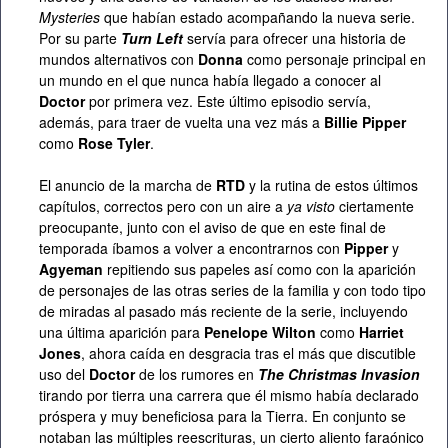
Mysteries
que habían estado acompañando la nueva serie.
Por su parte
Turn Left
servía para ofrecer una historia de
mundos alternativos con
Donna
como personaje principal en
un mundo en el que nunca había llegado a conocer al
Doctor
por primera vez. Este último episodio servía,
además, para traer de vuelta una vez más a
Billie Pipper
como
Rose Tyler
.
El anuncio de la marcha de
RTD
y la rutina de estos últimos
capítulos, correctos pero con un aire a
ya visto
ciertamente
preocupante, junto con el aviso de que en este final de
temporada íbamos a volver a encontrarnos con
Pipper
y
Agyeman
repitiendo sus papeles así como con la aparición
de personajes de las otras series de la familia y con todo tipo
de miradas al pasado más reciente de la serie, incluyendo
una última aparición para
Penelope Wilton
como
Harriet
Jones
, ahora caída en desgracia tras el más que discutible
uso del
Doctor
de los rumores en
The Christmas Invasion
tirando por tierra una carrera que él mismo había declarado
próspera y muy beneficiosa para la Tierra. En conjunto se
notaban las múltiples reescrituras, un cierto aliento faraónico