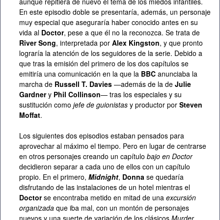
aunque repitiera de nuevo el tema de los miedos infantiles.
En este episodio doble se presentaría, además, un personaje
muy especial que aseguraría haber conocido antes en su
vida al
Doctor
, pese a que él no la reconozca. Se trata de
River Song
, interpretada por
Alex Kingston
, y que pronto
lograría la atención de los seguidores de la serie. Debido a
que tras la emisión del primero de los dos capítulos se
emitiría una comunicación en la que la
BBC
anunciaba la
marcha de
Russell T. Davies
—además de la de
Julie
Gardner
y
Phil Collinson
— tras los especiales y su
sustitución como
jefe de guionistas
y productor por
Steven
Moffat
.
Los siguientes dos episodios estaban pensados para
aprovechar al máximo el tiempo. Pero en lugar de centrarse
en otros personajes creando un capítulo
bajo en Doctor
decidieron separar a cada uno de ellos con un capítulo
propio. En el primero,
Midnight
,
Donna
se quedaría
disfrutando de las instalaciones de un hotel mientras el
Doctor
se encontraba metido en mitad de una
excursión
organizada
que iba mal, con un montón de personajes
nuevos y una suerte de variación de los clásicos
Murder