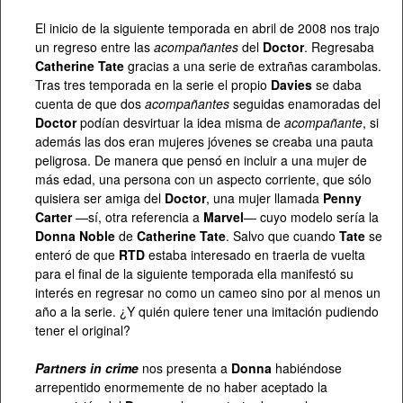
El inicio de la siguiente temporada en abril de 2008 nos trajo
un regreso entre las
acompañantes
del
Doctor
. Regresaba
Catherine Tate
gracias a una serie de extrañas carambolas.
Tras tres temporada en la serie el propio
Davies
se daba
cuenta de que dos
acompañantes
seguidas enamoradas del
Doctor
podían desvirtuar la idea misma de
acompañante
, si
además las dos eran mujeres jóvenes se creaba una pauta
peligrosa. De manera que pensó en incluir a una mujer de
más edad, una persona con un aspecto corriente, que sólo
quisiera ser amiga del
Doctor
, una mujer llamada
Penny
Carter
—sí, otra referencia a
Marvel
— cuyo modelo sería la
Donna Noble
de
Catherine Tate
. Salvo que cuando
Tate
se
enteró de que
RTD
estaba interesado en traerla de vuelta
para el final de la siguiente temporada ella manifestó su
interés en regresar no como un cameo sino por al menos un
año a la serie. ¿Y quién quiere tener una imitación pudiendo
tener el original?
Partners in crime
nos presenta a
Donna
habiéndose
arrepentido enormemente de no haber aceptado la