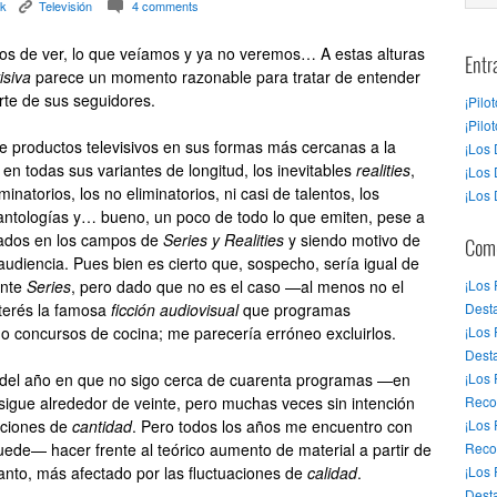
rk
Televisión
4 comments
K
c
os de ver, lo que veíamos y ya no veremos… A estas alturas
Entr
isiva
parece un momento razonable para tratar de entender
rte de sus seguidores.
¡Pilo
¡Pilo
 productos televisivos en sus formas más cercanas a la
¡Los 
ón en todas sus variantes de longitud, los inevitables
realities
,
¡Los 
inatorios, los no eliminatorios, ni casi de talentos, los
¡Los 
antologías y… bueno, un poco de todo lo que emiten, pese a
bados en los campos de
Series y Realities
y siendo motivo de
Come
audiencia. Pues bien es cierto que, sospecho, sería igual de
ente
Series
, pero dado que no es el caso —al menos no el
¡Los
terés la famosa
ficción audiovisual
que programas
Desta
o concursos de cocina; me parecería erróneo excluirlos.
¡Los
Dest
 del año en que no sigo cerca de cuarenta programas —en
¡Los
sigue alrededor de veinte, pero muchas veces sin intención
Reco
aciones de
cantidad
. Pero todos los años me encuentro con
¡Los
de— hacer frente al teórico aumento de material a partir de
Reco
anto, más afectado por las fluctuaciones de
calidad
.
¡Los
Desta