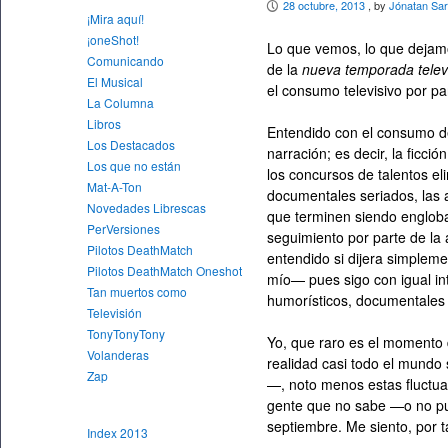
28 octubre, 2013
, by
Jónatan Sa
P
¡Mira aquí!
¡oneShot!
Lo que vemos, lo que dejam
Comunicando
de la
nueva temporada telev
El Musical
el consumo televisivo por pa
La Columna
Libros
Entendido con el consumo de
Los Destacados
narración; es decir, la ficci
Los que no están
los concursos de talentos elim
Mat-A-Ton
documentales seriados, las 
Novedades Librescas
que terminen siendo englo
PerVersiones
seguimiento por parte de la 
Pilotos DeathMatch
entendido si dijera simplem
Pilotos DeathMatch Oneshot
mío— pues sigo con igual in
Tan muertos como
humorísticos, documentales 
Televisión
TonyTonyTony
Yo, que raro es el momento
Volanderas
realidad casi todo el mundo 
Zap
—, noto menos estas fluctu
gente que no sabe —o no pue
septiembre. Me siento, por t
Index 2013