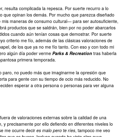
r, resulta complicada la repesca. Por suerte recurro a lo
o que opinan los demás. Por mucho que parezca diseñado
 mis maneras de consumo cultural— para ser autosuficiente,
brá productos que se saldrán, bien por no poder abarcarlos
didos cuando aún tenían cosas que demostrar. Por suerte
o criterio me fío, además de las clásicas valoraciones de
papel, de los que ya no me fío tanto. Con eso y con todo mi
pero algún día poder verme
Parks & Recreation
tras haberla
espantosa primera temporada.
no paro, no puedo más que imaginarme la opresión que
ferta para gente con su tiempo de ocio más reducido. No
eciden esperar a otra persona o personas para ver alguna
fuera de valoraciones externas sobre la calidad de una
, y precisamente por ello defiendo en diferentes niveles lo
se me ocurre decir
es malo pero te ríes
, tampoco me veo
dice que es bueno
. Incluso cuando he visto algo cuya