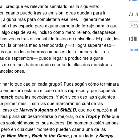
, creo que es relevante señalarlo, es la siguiente:
en cuanto puedo tras su emisión, otras quedan para ir
Arch
a, alguna más para completarla ese mes —generalmente
A
y aún hay espacio para alguna carpeta de forraje para lo que
r
lgo deja de valer, incluso como mero relleno, desaparece
c
as veces tras el consabido testeo de episodios: El piloto, los
CUI
h
meros, la primera media temporada y —si logra superar eso—
Tweet
i
o es que en los primeros compases de la temporada —es
v
nas de septiembre— puede llegar a producirse alguna
o
s de un mes habrán dado cuenta de ellas dos monstruos
s
cancelaciones.
inar lo que cae en cada grupo? Pues según cómo terminara
o empezara esta en el caso de los regresos y, por supuesto,
hmatch
para las novedades. Y aún y con eso las siguientes
 primer mes— son las que marcarán en cuál de las
el caso de
Marvel’s Agents of
SHIELD
, que no empezó mal
nea plana sin desarrollarse o mejorar, o de
Trophy Wife
que
res sosteniéndose en sus actores. De momento están ambas
” pero en cualquier momento pueden caer a una de las
yn Nine Nine
y
Back in the Game
, por un lado, y
Sleepy