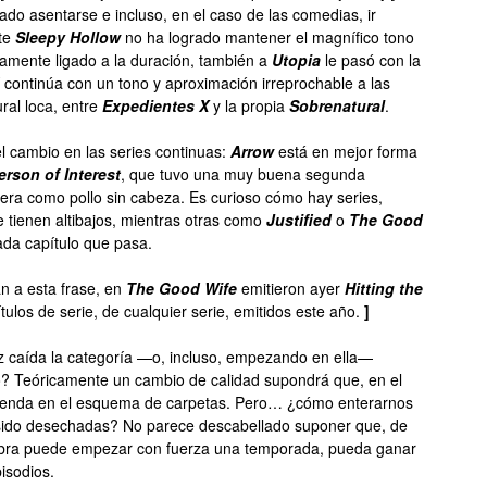
grado asentarse e incluso, en el caso de las comedias, ir
te
Sleepy Hollow
no ha logrado mantener el magnífico tono
iamente ligado a la duración, también a
Utopia
le pasó con la
 continúa con un tono y aproximación irreprochable a las
ral loca, entre
Expedientes X
y la propia
Sobrenatural
.
l cambio en las series continuas:
Arrow
está en mejor forma
erson of Interest
, que tuvo una muy buena segunda
era como pollo sin cabeza. Es curioso cómo hay series,
e tienen altibajos, mientras otras como
Justified
o
The Good
ada capítulo que pasa.
n a esta frase, en
The Good Wife
emitieron ayer
Hitting the
tulos de serie, de cualquier serie, emitidos este año.
]
z caída la categoría —o, incluso, empezando en ella—
o? Teóricamente un cambio de calidad supondrá que, en el
ienda en el esquema de carpetas. Pero… ¿cómo enterarnos
 sido desechadas? No parece descabellado suponer que, de
bra puede empezar con fuerza una temporada, pueda ganar
isodios.