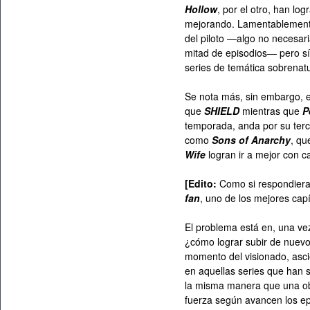
Hollow
, por el otro, han lo
mejorando. Lamentablemen
del piloto —algo no necesar
mitad de episodios— pero sí
series de temática sobrenatu
Se nota más, sin embargo, e
que
SHIELD
mientras que
P
temporada, anda por su terc
como
Sons of Anarchy
, qu
Wife
logran ir a mejor con c
[Edito:
Como si respondiera
fan
, uno de los mejores capí
El problema está en, una ve
¿cómo lograr subir de nuev
momento del visionado, asc
en aquellas series que han
la misma manera que una o
fuerza según avancen los ep