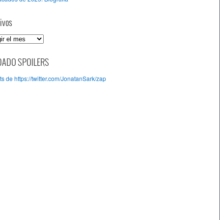
ivos
DADO SPOILERS
s de https://twitter.com/JonatanSark/zap