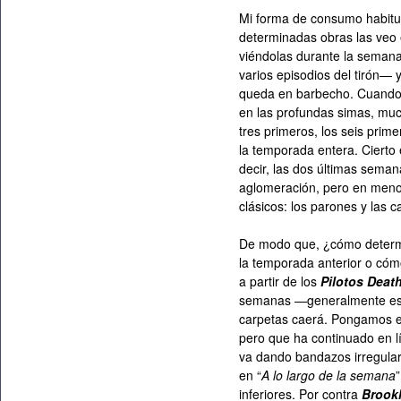
Mi forma de consumo habitual
determinadas obras las veo 
viéndolas durante la seman
varios episodios del tirón— 
queda en barbecho. Cuando a
en las profundas simas, much
tres primeros, los seis pri
la temporada entera. Ciert
decir, las dos últimas sema
aglomeración, pero en meno
clásicos: los parones y las 
De modo que, ¿cómo determ
la temporada anterior o cóm
a partir de los
Pilotos Deat
semanas —generalmente ese
carpetas caerá. Pongamos 
pero que ha continuado en lí
va dando bandazos irregula
en “
A lo largo de la semana
inferiores. Por contra
Brookl