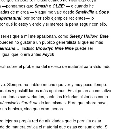
tiva —pongamos que
Smash
o
GLEE
!
— o cuando he
radas de mierda — y aquí me vale desde
Smallville
a
Sons
upernatural
, por poner sólo ejemplos recientes— lo
r qué lo estoy viendo y si merece la pena seguir con ello.
 series que a mí me apasionan, como
Sleepy Hollow
,
Bate
 pueden no gustar a un público generalista al que es más
ericans
… ¡Incluso
Brooklyn Nine Nine
puede ser
 igual que lo era antes
Psych
!
decir sobre el problema del exceso de material para visionado
evo. Siempre ha habido mucho que ver y muy poco tiempo.
ales y posibilidades más opciones. Es algo tan acumulativo
a en todas sus variantes, tanto las historias históricas como
co/ social/ cultural/ etc
de las mismas. Pero que ahora haya
s no hubiera, sino que eran menos.
 tejer su propia red de afinidades que le permita estar
ndo de manera crítica el material que estás consumiendo. Si