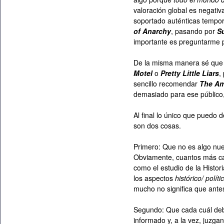
valoración global es nega
soportado auténticas tempo
of Anarchy
, pasando por
S
importante es preguntarme po
De la misma manera sé que
Motel
o
Pretty Little Liars
,
sencillo recomendar
The Am
demasiado para ese público,
Al final lo único que puedo 
son dos cosas.
Primero: Que no es algo nu
Obviamente, cuantos más can
como el estudio de la Histori
los aspectos
histórico/ políti
mucho no significa que ante
Segundo: Que cada cuál debe
informado y, a la vez, juzga