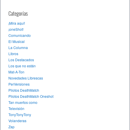
Categorías
¡Mira aquí!
¡oneShot!
Comunicando
El Musical
La Columna
Libros
Los Destacados
Los que no están
Mat-A-Ton
Novedades Librescas
PerVersiones
Pilotos DeathMatch
Pilotos DeathMatch Oneshot
Tan muertos como
Televisión
TonyTonyTony
Volanderas
Zap