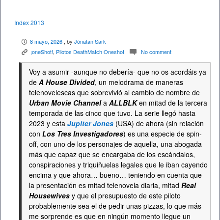
Index 2013
8 mayo, 2026
, by
Jónatan Sark
P
¡oneShot!
,
Pilotos DeathMatch Oneshot
No comment
K
c
Voy a asumir -aunque no debería- que no os acordáis ya
de
A House Divided
, un melodrama de maneras
telenovelescas que sobrevivió al cambio de nombre de
Urban Movie Channel
a
ALLBLK
en mitad de la tercera
temporada de las cinco que tuvo. La serie llegó hasta
2023 y esta
Jupiter Jones
(USA) de ahora (sin relación
con
Los Tres Investigadores
) es una especie de spin-
off, con uno de los personajes de aquella, una abogada
más que capaz que se encargaba de los escándalos,
conspiraciones y triquiñuelas legales que le iban cayendo
encima y que ahora… bueno… teniendo en cuenta que
la presentación es mitad telenovela diaria, mitad
Real
Housewives
y que el presupuesto de este piloto
probablemente sea el de pedir unas pizzas, lo que más
me sorprende es que en ningún momento llegue un