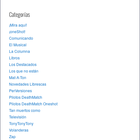
Categorías
¡Mira aquí!
¡oneShot!
Comunicando
El Musical
La Columna
Libros
Los Destacados
Los que no están
Mat-A-Ton
Novedades Librescas
PerVersiones
Pilotos DeathMatch
Pilotos DeathMatch Oneshot
Tan muertos como
Televisión
TonyTonyTony
Volanderas
Zap