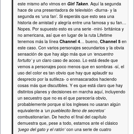
este mismo año vimos en
Girl Taken
. Aquí la segunda
hace de una presentadora de televisión -diurna- y la
segunda es ‘una fan’. Si esperáis que esto sea una
historia de amistad y alegría entre una famosa y su fan…
Nopes. Por supuesto esto es una serie -mini- británica y
no americana, así que en lugar de la ruta Lifetime
tenemos más la línea
Channel 4
… bueno,
Channel 5
en
este caso. Con varios personajes secundarios y la obvia
sensación de que hay algo más que un
‘encuentro
fortuito’
y un claro caso de acoso. Lo está desde que
vemos a personajes poco menos que en sombras -sí, el
uso del color es tan obvio que hay que aplaudir su
desprecio por la sutileza- o enmascarados haciendo
cosas más que discutibles. Y es que está claro que hay
distintos planes y decisiones en marcha aquí, incluyendo
un secuestro que no es el que parecería obvio,
probablemente porque si los ingleses no usaran algún
equivalente a
‘un pueblecito lleno de secretos’
combustionarían. De hecho el final del capítulo
demuestra que, pese a todo, estamos ante el clásico
‘juego del gato y el ratón’
con una serie de cuatro