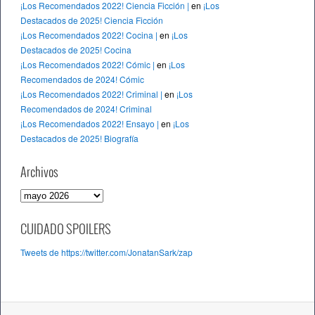
¡Los Recomendados 2022! Ciencia Ficción |
en
¡Los
Destacados de 2025! Ciencia Ficción
¡Los Recomendados 2022! Cocina |
en
¡Los
Destacados de 2025! Cocina
¡Los Recomendados 2022! Cómic |
en
¡Los
Recomendados de 2024! Cómic
¡Los Recomendados 2022! Criminal |
en
¡Los
Recomendados de 2024! Criminal
¡Los Recomendados 2022! Ensayo |
en
¡Los
Destacados de 2025! Biografía
Archivos
A
r
c
CUIDADO SPOILERS
h
Tweets de https://twitter.com/JonatanSark/zap
i
v
o
s