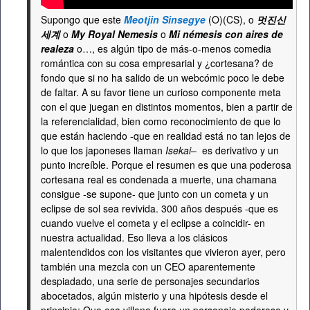
Supongo que este
Meotjin Sinsegye
(O)(CS), o
멋진신
세계
o
My Royal Nemesis
o
Mi némesis con aires de
realeza
o…, es algún tipo de más-o-menos comedia
romántica con su cosa empresarial y ¿cortesana? de
fondo que si no ha salido de un webcómic poco le debe
de faltar. A su favor tiene un curioso componente meta
con el que juegan en distintos momentos, bien a partir de
la referencialidad, bien como reconocimiento de que lo
que están haciendo -que en realidad está no tan lejos de
lo que los japoneses llaman
Isekai
– es derivativo y un
punto increíble. Porque el resumen es que una poderosa
cortesana real es condenada a muerte, una chamana
consigue -se supone- que junto con un cometa y un
eclipse de sol sea revivida. 300 años después -que es
cuando vuelve el cometa y el eclipse a coincidir- en
nuestra actualidad. Eso lleva a los clásicos
malentendidos con los visitantes que vivieron ayer, pero
también una mezcla con un CEO aparentemente
despiadado, una serie de personajes secundarios
abocetados, algún misterio y una hipótesis desde el