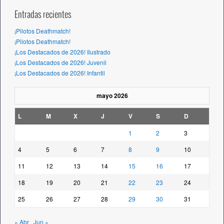
Entradas recientes
¡Pilotos Deathmatch!
¡Pilotos Deathmatch!
¡Los Destacados de 2026! Ilustrado
¡Los Destacados de 2026! Juvenil
¡Los Destacados de 2026! Infantil
mayo 2026
L
M
X
J
V
S
D
1
2
3
4
5
6
7
8
9
10
11
12
13
14
15
16
17
18
19
20
21
22
23
24
25
26
27
28
29
30
31
« Abr
Jun »