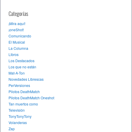
Categorías
¡Mira aquí!
¡oneShot!
Comunicando
El Musical
La Columna
Libros
Los Destacados
Los que no están
Mat-A-Ton
Novedades Librescas
PerVersiones
Pilotos DeathMatch
Pilotos DeathMatch Oneshot
Tan muertos como
Televisión
TonyTonyTony
Volanderas
Zap