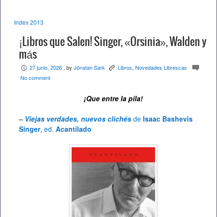
Index 2013
¡Libros que Salen! Singer, «Orsinia», Walden y
más
27 junio, 2026
, by
Jónatan Sark
Libros
,
Novedades Librescas
P
K
c
No comment
¡Que entre la pila!
–
Viejas verdades, nuevos clichés
de
Isaac Bashevis
Singer
, ed.
Acantilado