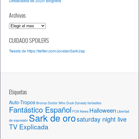
Destacados de 2025! Biografía
Archivos
A
r
c
CUIDADO SPOILERS
h
Tweets de https://twitter.com/JonatanSark/zap
i
v
o
s
Etiquetas
Auto-Tropos
Bronca
Doctor Who
Duck Dynasty
fantastico
Fantástico Español
Halloween
FOX News
Libertad
Sark de oro
saturday night live
de expresión
TV Explicada