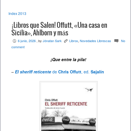
Index 2013
¡Libros que Salen! Offutt, «Una casa en
Sicilia», Ahlborn y más
6 junio, 2026
, by
Jónatan Sark
Libros
,
Novedades Librescas
No
P
K
c
comment
¡Que entre la pila!
–
El sheriff reticente
de
Chris Offutt
, ed.
Sajalín