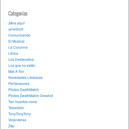
Categorías
¡Mira aquí!
¡oneShot!
Comunicando
El Musical
La Columna
Libros
Los Destacados
Los que no están
Mat-A-Ton
Novedades Librescas
PerVersiones
Pilotos DeathMatch
Pilotos DeathMatch Oneshot
Tan muertos como
Televisión
TonyTonyTony
Volanderas
Zap