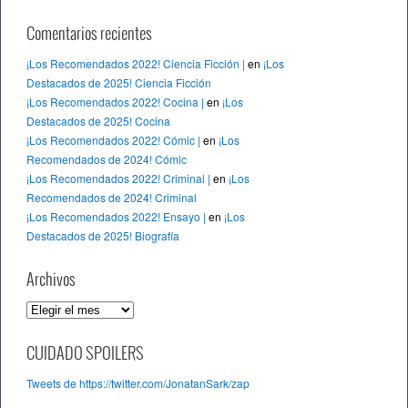
Comentarios recientes
¡Los Recomendados 2022! Ciencia Ficción |
en
¡Los
Destacados de 2025! Ciencia Ficción
¡Los Recomendados 2022! Cocina |
en
¡Los
Destacados de 2025! Cocina
¡Los Recomendados 2022! Cómic |
en
¡Los
Recomendados de 2024! Cómic
¡Los Recomendados 2022! Criminal |
en
¡Los
Recomendados de 2024! Criminal
¡Los Recomendados 2022! Ensayo |
en
¡Los
Destacados de 2025! Biografía
Archivos
A
r
c
CUIDADO SPOILERS
h
Tweets de https://twitter.com/JonatanSark/zap
i
v