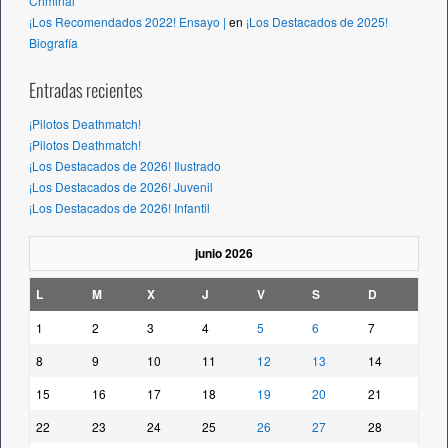
Criminal
¡Los Recomendados 2022! Ensayo |
en
¡Los Destacados de 2025!
Biografía
Entradas recientes
¡Pilotos Deathmatch!
¡Pilotos Deathmatch!
¡Los Destacados de 2026! Ilustrado
¡Los Destacados de 2026! Juvenil
¡Los Destacados de 2026! Infantil
junio 2026
L
M
X
J
V
S
D
1
2
3
4
5
6
7
8
9
10
11
12
13
14
15
16
17
18
19
20
21
22
23
24
25
26
27
28