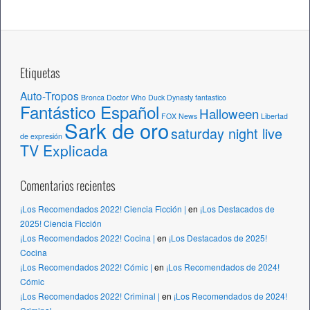
o
s
Etiquetas
Auto-Tropos
Bronca
Doctor Who
Duck Dynasty
fantastico
Fantástico Español
Halloween
FOX News
Libertad
Sark de oro
saturday night live
de expresión
TV Explicada
Comentarios recientes
¡Los Recomendados 2022! Ciencia Ficción |
en
¡Los Destacados de
2025! Ciencia Ficción
¡Los Recomendados 2022! Cocina |
en
¡Los Destacados de 2025!
Cocina
¡Los Recomendados 2022! Cómic |
en
¡Los Recomendados de 2024!
Cómic
¡Los Recomendados 2022! Criminal |
en
¡Los Recomendados de 2024!