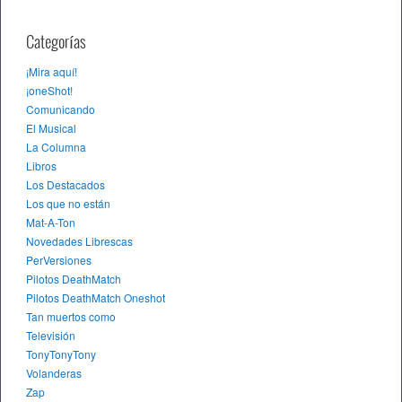
Categorías
¡Mira aquí!
¡oneShot!
Comunicando
El Musical
La Columna
Libros
Los Destacados
Los que no están
Mat-A-Ton
Novedades Librescas
PerVersiones
Pilotos DeathMatch
Pilotos DeathMatch Oneshot
Tan muertos como
Televisión
TonyTonyTony
Volanderas
Zap