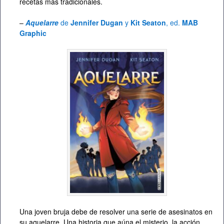
recetas más tradicionales.
–
Aquelarre
de
Jennifer Dugan
y
Kit Seaton
, ed.
MAB
Graphic
Una joven bruja debe de resolver una serie de asesinatos en
su aquelarre. Una historia que aúna el misterio, la acción