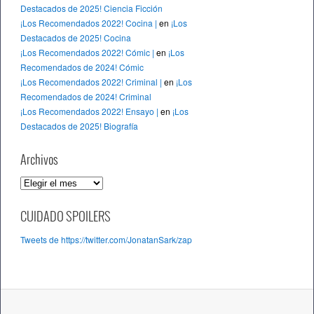
Destacados de 2025! Ciencia Ficción
¡Los Recomendados 2022! Cocina |
en
¡Los
Destacados de 2025! Cocina
¡Los Recomendados 2022! Cómic |
en
¡Los
Recomendados de 2024! Cómic
¡Los Recomendados 2022! Criminal |
en
¡Los
Recomendados de 2024! Criminal
¡Los Recomendados 2022! Ensayo |
en
¡Los
Destacados de 2025! Biografía
Archivos
A
r
c
CUIDADO SPOILERS
h
Tweets de https://twitter.com/JonatanSark/zap
i
v
o
s