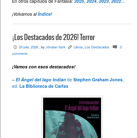
En otros capítulos de Fantasía:
2025
,
2024
,
2023
,
2022
…
¡Volvamos al
Índice
!
¡Los Destacados de 2026! Terror
20 julio, 2026
, by
Jónatan Sark
Libros
,
Los Destacados
3
P
K
c
comments
¡Vamos con esos destacados
!
–
El Ángel del lago Indian
de
Stephen Graham Jones
,
ed.
La Biblioteca de Carfax