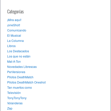
Categorías
¡Mira aquí!
¡oneShot!
Comunicando
El Musical
La Columna
Libros
Los Destacados
Los que no están
Mat-A-Ton
Novedades Librescas
PerVersiones
Pilotos DeathMatch
Pilotos DeathMatch Oneshot
Tan muertos como
Televisión
TonyTonyTony
Volanderas
Zap