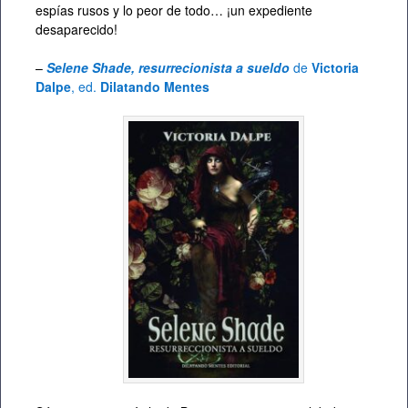
espías rusos y lo peor de todo… ¡un expediente
desaparecido!
–
Selene Shade, resurrecionista a sueldo
de
Victoria
Dalpe
, ed.
Dilatando Mentes