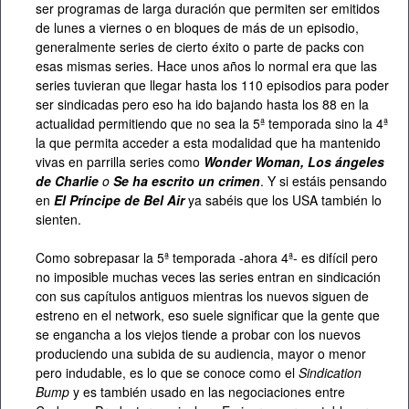
ser programas de larga duración que permiten ser emitidos
de lunes a viernes o en bloques de más de un episodio,
generalmente series de cierto éxito o parte de packs con
esas mismas series. Hace unos años lo normal era que las
series tuvieran que llegar hasta los 110 episodios para poder
ser sindicadas pero eso ha ido bajando hasta los 88 en la
actualidad permitiendo que no sea la 5ª temporada sino la 4ª
la que permita acceder a esta modalidad que ha mantenido
vivas en parrilla series como
Wonder Woman, Los ángeles
de Charlie
o
Se ha escrito un crimen
. Y si estáis pensando
en
El Príncipe de Bel Air
ya sabéis que los USA también lo
sienten.
Como sobrepasar la 5ª temporada -ahora 4ª- es difícil pero
no imposible muchas veces las series entran en sindicación
con sus capítulos antiguos mientras los nuevos siguen de
estreno en el network, eso suele significar que la gente que
se engancha a los viejos tiende a probar con los nuevos
produciendo una subida de su audiencia, mayor o menor
pero indudable, es lo que se conoce como el
Sindication
Bump
y es también usado en las negociaciones entre