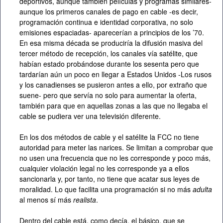
deportivos, aunque también películas y programas similares-
aunque los primeros canales de pago en cable -es decir,
programación continua e identidad corporativa, no solo
emisiones espaciadas- aparecerían a principios de los ’70.
En esa misma década se produciría la difusión masiva del
tercer método de recepción, los canales vía satélite, que
habían estado probándose durante los sesenta pero que
tardarían aún un poco en llegar a Estados Unidos -Los rusos
y los canadienses se pusieron antes a ello, por extraño que
suene- pero que servía no solo para aumentar la oferta,
también para que en aquellas zonas a las que no llegaba el
cable se pudiera ver una televisión diferente.
En los dos métodos de cable y el satélite la FCC no tiene
autoridad para meter las narices. Se limitan a comprobar que
no usen una frecuencia que no les corresponde y poco más,
cualquier violación legal no les corresponde ya a ellos
sancionarla y, por tanto, no tiene que acatar sus leyes de
moralidad. Lo que facilita una programación si no más
adulta
al menos sí más
realista
.
Dentro del cable está, como decía, el básico, que se