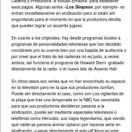
Cadena y Productora -e incluso Emisora- para establecer
esos pagos. Algunas series –
Los Simpson
, por ejemplo- no
entran inmediatamente en sindicación pero sí están ahí
engordando para el momento en que la productora decida
que pueden lograr un acuerdo jugoso.
En cuanto a los originales, hay desde programas locales a
programas de personalidades televisivas que han decidido
montárselo pro su cuenta bien por una bajada de audiencia o
por creer que el trato de las cadenas no es justo, a veces
ambos, así funciona el programa de Howard Stern -grabado
directamente de la radio- o el nuevo late de Arsenio Hall.
En otros casos son series que no han encontrado su espacio
en la televisión pero en la que sus productores confían.
Puede ser directamente el caso, como con Los vigilantes de
la playa que tras una temporada en la NBC fue cancelada
para que sus productores decidieran pasarse a la
sindicación, puede ser mediante especiales televisivos o
telefilmes como Hércules, sus viajes legendarios, que viendo
que nadie se parecía animar optaron por hacerse serie en
sindicación, y sacar directamente el
spin-off
Xena en este