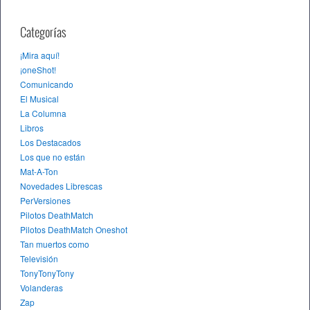
Categorías
¡Mira aquí!
¡oneShot!
Comunicando
El Musical
La Columna
Libros
Los Destacados
Los que no están
Mat-A-Ton
Novedades Librescas
PerVersiones
Pilotos DeathMatch
Pilotos DeathMatch Oneshot
Tan muertos como
Televisión
TonyTonyTony
Volanderas
Zap