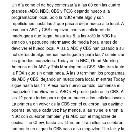
Un día como el de hoy comenzaría a las 00 con las cuatro
grandes -ABC, NBC, CBS y FOX- dejando hueco a la
programación local. Solo la NBC emite algo y son
repeticiones hasta las 2 que pasa a dejar hueco a lo local. A
esa hora ABC y CBS empiezan con sus noticieros de
madrugada que llegan hasta las 5. a las 4:30 la NBC ha
emitido un pequeño informativo de media hora antes de
devolver el hueco local. A las 5 ABC y CBS han pasado a su
noticieros de algo menos madrugada y para las 7 comienzan
los grandes magazines: Today en la NBC, Good Morning
America en la ABC y This Morning en la CBS. Mientras tanto
la FOX sigue sin emitir nada. A las 9 terminan los programas
de ABC y CBS, dejando un hueco para local, mientras Today
sigue hasta las 11. A esa hora nuevo cambio, comienza el
magazine The View en la ABC y El precio justo en la CBS. A
las 12 paran todas para dejar un hueco a las noticias locales.
La primera en volver es la CBS con el culebrón, las daytime
operas, aunque cada vez hay menos, a las 13 se le unen la
NBC con culebrón también y la ABC con el magazine de
cocina The Chew, hasta las 14 no emitirán ellos su culebrón,
momento en el que la CBS pasa a su magazine The talk y la