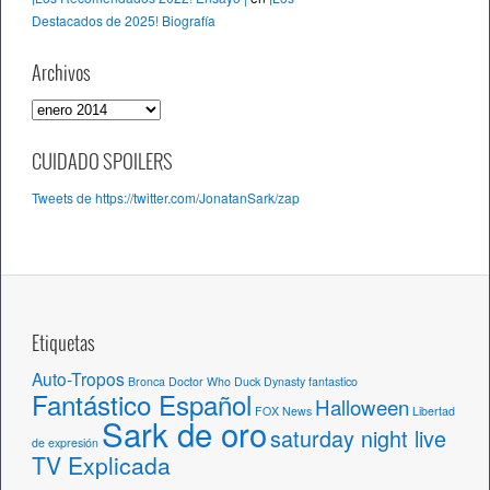
Destacados de 2025! Biografía
Archivos
A
r
c
CUIDADO SPOILERS
h
Tweets de https://twitter.com/JonatanSark/zap
i
v
o
s
Etiquetas
Auto-Tropos
Bronca
Doctor Who
Duck Dynasty
fantastico
Fantástico Español
Halloween
FOX News
Libertad
Sark de oro
saturday night live
de expresión
TV Explicada