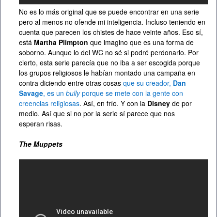
No es lo más original que se puede encontrar en una serie
pero al menos no ofende mi inteligencia. Incluso teniendo en
cuenta que parecen los chistes de hace veinte años. Eso sí,
está
Martha Plimpton
que imagino que es una forma de
soborno. Aunque lo del WC no sé si podré perdonarlo. Por
cierto, esta serie parecía que no iba a ser escogida porque
los grupos religiosos le habían montado una campaña en
contra diciendo entre otras cosas
que su creador,
Dan
Savage
, es un
bully
porque se mete con la gente con
creencias religiosas
. Así, en frío. Y con la
Disney
de por
medio. Así que si no por la serie sí parece que nos
esperan risas.
The Muppets