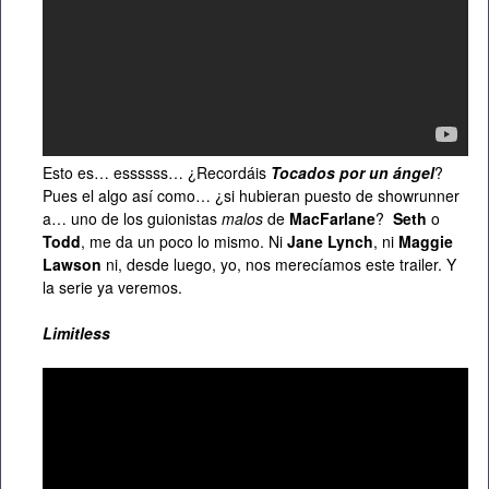
Esto es… essssss… ¿Recordáis
Tocados por un ángel
?
Pues el algo así como… ¿si hubieran puesto de showrunner
a… uno de los guionistas
malos
de
MacFarlane
?
Seth
o
Todd
, me da un poco lo mismo. Ni
Jane Lynch
, ni
Maggie
Lawson
ni, desde luego, yo, nos merecíamos este trailer. Y
la serie ya veremos.
Limitless