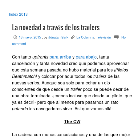
Index 2013
La novedad a través de los trailers
18 mayo, 2015
, by
Jónatan Sark
La Columna
,
Televisión
No
P
K
c
comment
Con tanto
upfronts
para arriba
y
para abajo
, tanta
cancelación y tanta novedad creo que podemos aprovechar
que esta semana pasada no hubo material para los
¡Pilotos
Deathmatch!
y colocar por aquí todos los
trailers
de las
nuevas series. Aunque sea solo para echar un ojo
conscientes de que desde un
trailer
poco se puede decir de
una obra terminada -¡menos incluso que desde un piloto, que
ya es decir!- pero que al menos para pasarnos un rato
petando
los navegadores sirve. Así que vamos allá:
The CW
La cadena con menos cancelaciones y una de las que mejor