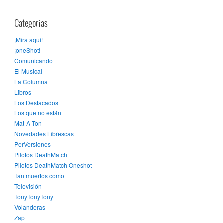
Categorías
¡Mira aquí!
¡oneShot!
Comunicando
El Musical
La Columna
Libros
Los Destacados
Los que no están
Mat-A-Ton
Novedades Librescas
PerVersiones
Pilotos DeathMatch
Pilotos DeathMatch Oneshot
Tan muertos como
Televisión
TonyTonyTony
Volanderas
Zap