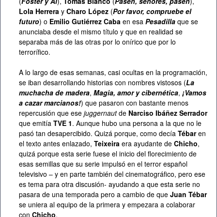
(
Foster y Al
),
Tomás Blanco
(
Pasen, señores, pasen
),
Lola Herrera
y
Charo López
(
Por favor, compruebe el
futuro
) o
Emilio Gutiérrez Caba
en esa
Pesadilla
que se
anunciaba desde el mismo título y que en realidad se
separaba más de las otras por lo onírico que por lo
terrorífico.
A lo largo de esas semanas, casi ocultas en la programación,
se iban desarrollando historias con nombres vistosos (
La
muchacha de madera
,
Magia, amor y cibernética
,
¡Vamos
a cazar marcianos!
) que pasaron con bastante menos
repercusión que ese
juggernaut
de
Narciso Ibáñez Serrador
que emitía
TVE 1
. Aunque hubo una persona a la que no le
pasó tan desapercibido. Quizá porque, como decía
Tébar
en
el texto antes enlazado,
Teixeira
era ayudante de
Chicho
,
quizá porque esta serie fuese el inicio del florecimiento de
esas semillas que su serie impulsó en el terror español
televisivo – y en parte también del cinematográfico, pero ese
es tema para otra discusión- ayudando a que esta serie no
pasara de una temporada pero a cambio de que
Juan Tébar
se uniera al equipo de la primera y empezara a colaborar
con
Chicho
.