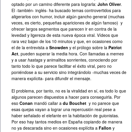
optado por un camino diferente para lograrla:
John Oliver
.
El -también- inglés- ha buscado temas controvertidos para
aligerarlos con humor, incluir algún gancho general (muchas
veces, es cierto, pequeñas apariciones de algún famoso) y
ofrecer largos segmentos que parecen ir en contra de la
levedad y ligereza de esta nueva época viral. Vídeos que
rara vez bajan de los 10 minutos y que, en ocasiones como
el de la entrevista a
Snowden
y el prólogo sobre la
Patriot
Act
, pueden superar la media hora. Con llamadas a
memes
y a usar
hastags
y animalitos sonrientes, conociendo por
tanto todo lo que parece facilitar el éxito viral, pero no
poniéndose a su servicio sino integrándolo -muchas veces de
manera explícita- para difundir el mensaje.
El problema, por tanto, no es la viralidad en sí, es todo lo que
algunos parecen dispuestos a hacer para conseguirla. Por
eso
Conan
mandó callar a
du Bouchet
y no parece que
esas quejas vayan a lograr una repercusión real pese a
haber señalado el elefante en la habitación de guionistas.
Por eso hay tantos medios en España copiando de manera
no ya descarada sino en ocasiones explícita a
Fallon
y