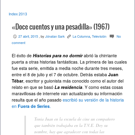
Index 2013
«Doce cuentos y una pesadilla» (1967)
27 abril, 2015
, by
Jónatan Sark
La Columna
,
Televisión
No
P
K
c
comment
El éxito de
Historias para no dormir
abrió la chirriante
puerta a otras historias fantásticas. La primera de las cuales
fue esta serie, emitida a media noche durante tres meses,
entre el 8 de julio y el 7 de octubre. Detrás estaba
Juan
Tébar
, escritor y guionista más conocido como el autor del
relato en que se basó
La residencia
. Y como estas cosas
maravillosas de internete van actualizando su información
resulta que el año pasado
escribió su versión de la historia
en
Fuera de Series
.
Tenía Juan en la escuela de cine un compañero
que también trabajaba en la T.V.E. Doy su
nombre, hay que agradecer con todas las