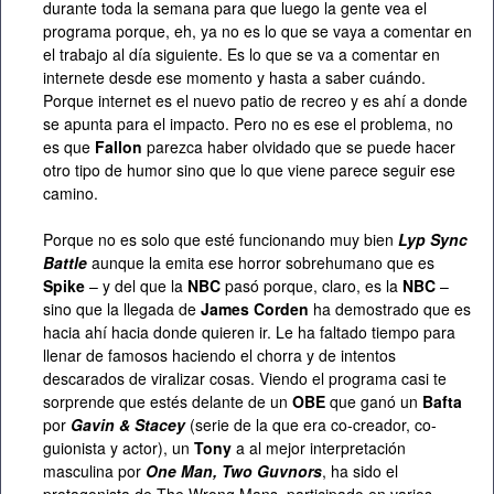
durante toda la semana para que luego la gente vea el
programa porque, eh, ya no es lo que se vaya a comentar en
el trabajo al día siguiente. Es lo que se va a comentar en
internete desde ese momento y hasta a saber cuándo.
Porque internet es el nuevo patio de recreo y es ahí a donde
se apunta para el impacto. Pero no es ese el problema, no
es que
Fallon
parezca haber olvidado que se puede hacer
otro tipo de humor sino que lo que viene parece seguir ese
camino.
Porque no es solo que esté funcionando muy bien
Lyp Sync
Battle
aunque la emita ese horror sobrehumano que es
Spike
– y del que la
NBC
pasó porque, claro, es la
NBC
–
sino que la llegada de
James Corden
ha demostrado que es
hacia ahí hacia donde quieren ir. Le ha faltado tiempo para
llenar de famosos haciendo el chorra y de intentos
descarados de viralizar cosas. Viendo el programa casi te
sorprende que estés delante de un
OBE
que ganó un
Bafta
por
Gavin & Stacey
(serie de la que era co-creador, co-
guionista y actor), un
Tony
a al mejor interpretación
masculina por
One Man, Two Guvnors
, ha sido el
protagonista de The Wrong Mans, participado en varios