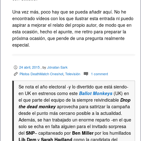
Una vez más, poco hay que se pueda añadir aquí. No he
encontrado vídeos con los que ilustrar esta entrada ni puedo
aspirar a mejorar el relato del propio autor, de modo que en
esta ocasión, hecho el apunte, me retiro para preparar la
próxima ocasión, que pende de una pregunta realmente
especial.
24 abril, 2015
, by
Jónatan Sark
P
Pilotos DeathMatch Oneshot
,
Televisión
1 comment
K
c
Se nota el año electoral -y lo divertido que está siendo-
en UK en estrenos como este
Ballot Monkeys
(UK) en
el que parte del equipo de la siempre reivindicable
Drop
the dead monkey
aprovecha para satirizar la campaña
desde el punto más cercano posible a la actualidad.
Además, se han trabajado un enorme reparto -en el que
solo se echa en falta alguien para el invitado sorpresa
del
SNP
– capitaneado por
Ben Miller
por los humillados
Lib Dem
y
Sarah Hadland
como la candidata del