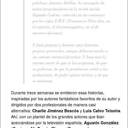
palabras: Antonio Abellán. Se encargaba de
tareas programadoras en la recién nacida
Segunda Cadena, conocida en sus comienzos
por las siglas U.H.F. (Frecuencia Ultra Alta, en
el espectro, el electromagnético, no el de
nuestras aficiones).
Y Juan propuso a Antonio unas historias,
propias, personales, aunque debieran mucho a
sus autores entonces favoritos. Y Juan tuvo la
enorme suerte de que se las aceptaran, de que
se grabaran, de que le permitiesen asistir a las
grabaciones, de poder opinar incluso, y de que
se emitieran.
Durante trece semanas se emitieron esas historias,
inspiradas por los autores fantásticos favoritos de su autor y
dirigidos por dos profesionales de manera casi
alternativa:
Charlie Jiménez Bescós
y
Luis Calvo Teixeira
.
Ahí, con un plantel de los grandes actores que iban
acercándose por la televisión española.
Agustín González