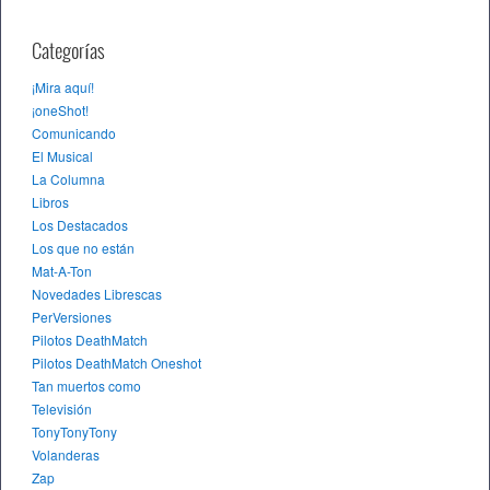
Categorías
¡Mira aquí!
¡oneShot!
Comunicando
El Musical
La Columna
Libros
Los Destacados
Los que no están
Mat-A-Ton
Novedades Librescas
PerVersiones
Pilotos DeathMatch
Pilotos DeathMatch Oneshot
Tan muertos como
Televisión
TonyTonyTony
Volanderas
Zap