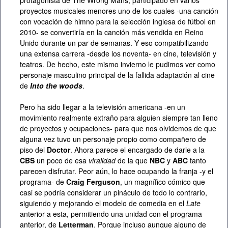
proyectos musicales menores uno de los cuales -una canción
con vocación de himno para la selección inglesa de fútbol en
2010- se convertiría en la canción más vendida en Reino
Unido durante un par de semanas. Y eso compatibilizando
una extensa carrera -desde los noventa- en cine, televisión y
teatros. De hecho, este mismo invierno le pudimos ver como
personaje masculino principal de la fallida adaptación al cine
de
Into the woods
.
Pero ha sido llegar a la televisión americana -en un
movimiento realmente extraño para alguien siempre tan lleno
de proyectos y ocupaciones- para que nos olvidemos de que
alguna vez tuvo un personaje propio como compañero de
piso del
Doctor
. Ahora parece el encargado de darle a la
CBS
un poco de esa
viralidad
de la que
NBC
y
ABC
tanto
parecen disfrutar. Peor aún, lo hace ocupando la franja -y el
programa- de
Craig Ferguson
, un magnífico cómico que
casi se podría considerar un pináculo de todo lo contrario,
siguiendo y mejorando el modelo de comedia en el
Late
anterior a esta, permitiendo una unidad con el programa
anterior, de
Letterman
. Porque incluso aunque alguno de