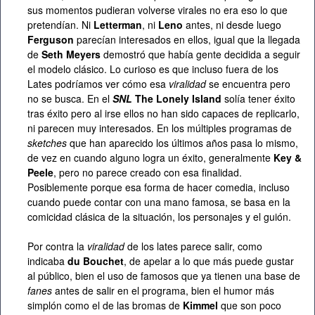
sus momentos pudieran volverse virales no era eso lo que
pretendían. Ni
Letterman
, ni
Leno
antes, ni desde luego
Ferguson
parecían interesados en ellos, igual que la llegada
de
Seth Meyers
demostró que había gente decidida a seguir
el modelo clásico. Lo curioso es que incluso fuera de los
Lates podríamos ver cómo esa
viralidad
se encuentra pero
no se busca. En el
SNL
The Lonely Island
solía tener éxito
tras éxito pero al irse ellos no han sido capaces de replicarlo,
ni parecen muy interesados. En los múltiples programas de
sketches
que han aparecido los últimos años pasa lo mismo,
de vez en cuando alguno logra un éxito, generalmente
Key &
Peele
, pero no parece creado con esa finalidad.
Posiblemente porque esa forma de hacer comedia, incluso
cuando puede contar con una mano famosa, se basa en la
comicidad clásica de la situación, los personajes y el guión.
Por contra la
viralidad
de los lates parece salir, como
indicaba
du Bouchet
, de apelar a lo que más puede gustar
al público, bien el uso de famosos que ya tienen una base de
fanes
antes de salir en el programa, bien el humor más
simplón como el de las bromas de
Kimmel
que son poco