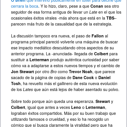
cerrara la boca
. Y lo hizo, claro, pese a que
Conan
sea otro
seguidor de esa forma antigua de llevar un
Late
en el que los
ocasionales éxitos virales -más ahora que está en la
TBS
–
parecen más fruto de la casualidad que de la estrategia.
La discusión tampoco era nueva, el paso de
Fallon
al
programa principal pareció volverle una máquina de buscar
ese impacto mediático descuidando otros aspectos de su
anterior programa. La -anunciada- llegada de
Colbert
para
sustituir a
Letterman
produjo auténtica curiosidad por saber
cómo va a adaptarse a estos nuevos tiempos y el cambio de
Jon Stewart
por otro
Bro
como
Trevor Noah
, que parece
sacado de la página de copias de
Dane Cook
o
Daniel
Tosh
, ha revuelto más el gallinero de esta nueva evolución
de los
Lates
que aún está lejos de haber asentado su polvo.
Sobre todo porque aún queda una esperanza.
Stewart
y
Colbert
, igual que antes a veces
Leno
o
Letterman
,
lograban éxitos compartidos. Más por su buen trabajo que
utilizando famosos o crueldad, y eso lo ha recogido un
cómico que sí busca claramente la viralidad pero que ha