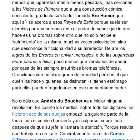
menos que jugarretas más o menos pesadas, más cercanas
a los
Vídeos de Primera
que a una construcción cómica
consciente, producto salido del llamado
Bro Humor
que -
aquí sí- se acerca a esos
Reyes de Baile
porque suele ser
ejercido por una persona (con el poder de saber que lo que
hace es una broma) sobre otro que no solo recibe el
‘sufrimiento’ de la misma, muchas veces psicológico, sino
que desconoce la ficcionalidad a su alrededor. De ahí los
logros
de los
Errores en enviar mensajes
, o de las
Jugarretas
entre padres e hijos
, poco menos que versiones de andar
por casa de las siempre insufribles bromas telefónicas.
Creaciones con un claro grado de crueldad pero en el que
quién las hace y quienes las disfrutan -si tienen estómago
para ello- pueden regodearse en ese momentáneo poder.
No creáis que
Andrés
du Bouchet v
a a iniciar ninguna
revolución. En cuanto los medios -sobre todo los digitales-
se
hicieron eco de sus quejas
empezó la siguiente parte de la
farsa, con el cómico borrando y disculparse, sobre todo
después de que su jefe le llamara la atención. Porque resulta
que trabaja en un Late. Concretamente, en el de
Conan
O’Brien
que intervino públicamente en tuiter para decirle que