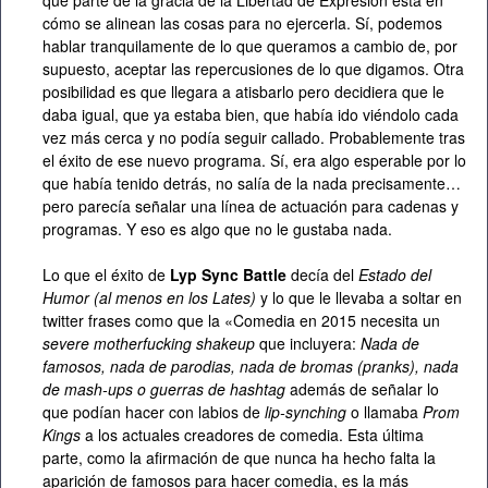
cómo se alinean las cosas para no ejercerla. Sí, podemos
hablar tranquilamente de lo que queramos a cambio de, por
supuesto, aceptar las repercusiones de lo que digamos. Otra
posibilidad es que llegara a atisbarlo pero decidiera que le
daba igual, que ya estaba bien, que había ido viéndolo cada
vez más cerca y no podía seguir callado. Probablemente tras
el éxito de ese nuevo programa. Sí, era algo esperable por lo
que había tenido detrás, no salía de la nada precisamente…
pero parecía señalar una línea de actuación para cadenas y
programas. Y eso es algo que no le gustaba nada.
Lo que el éxito de
Lyp Sync Battle
decía del
Estado del
Humor (al menos en los Lates)
y lo que le llevaba a soltar en
twitter frases como que la «Comedia en 2015 necesita un
severe motherfucking shakeup
que incluyera:
Nada de
famosos, nada de parodias, nada de bromas (pranks), nada
de mash-ups o guerras de hashtag
además de señalar lo
que podían hacer con labios de
lip-synching
o llamaba
Prom
Kings
a los actuales creadores de comedia. Esta última
parte, como la afirmación de que nunca ha hecho falta la
aparición de famosos para hacer comedia, es la más