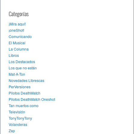
Categorías
¡Mira aquí!
¡oneShot!
Comunicando
El Musical
La Columna
Libros
Los Destacados
Los que no están
Mat-A-Ton
Novedades Librescas
PerVersiones
Pilotos DeathMatch
Pilotos DeathMatch Oneshot
Tan muertos como
Televisión
TonyTonyTony
Volanderas
Zap