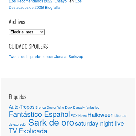
¡Los Recomendados 2022! Ensayo |
en
¡Los
Destacados de 2025! Biografía
Archivos
A
r
c
CUIDADO SPOILERS
h
Tweets de https://twitter.com/JonatanSark/zap
i
v
o
s
Etiquetas
Auto-Tropos
Bronca
Doctor Who
Duck Dynasty
fantastico
Fantástico Español
Halloween
FOX News
Libertad
Sark de oro
saturday night live
de expresión
TV Explicada