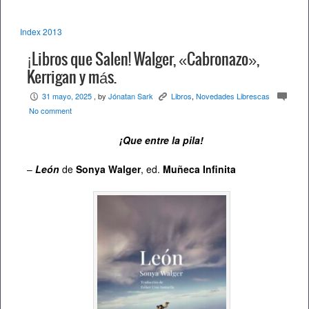
Index 2013
¡Libros que Salen! Walger, «Cabronazo»,
Kerrigan y más.
31 mayo, 2025
, by
Jónatan Sark
Libros
,
Novedades Librescas
P
K
c
No comment
¡Que entre la pila!
–
León
de
Sonya Walger
, ed.
Muñeca Infinita