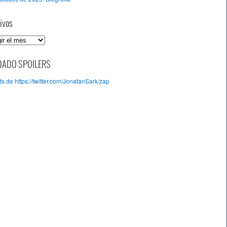
ivos
DADO SPOILERS
s de https://twitter.com/JonatanSark/zap