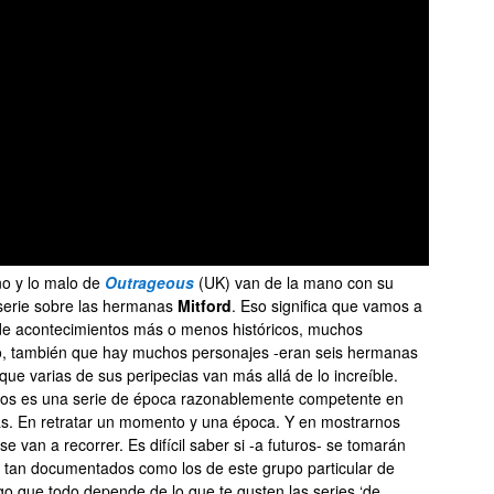
no y lo malo de
Outrageous
(UK) van de la mano con su
 serie sobre las hermanas
Mitford
. Eso significa que vamos a
e de acontecimientos más o menos históricos, muchos
mo, también que hay muchos personajes -eran seis hermanas
que varias de sus peripecias van más allá de lo increíble.
mos es una serie de época razonablemente competente en
rlas. En retratar un momento y una época. Y en mostrarnos
 van a recorrer. Es difícil saber si -a futuros- se tomarán
 tan documentados como los de este grupo particular de
 que todo depende de lo que te gusten las series ‘de