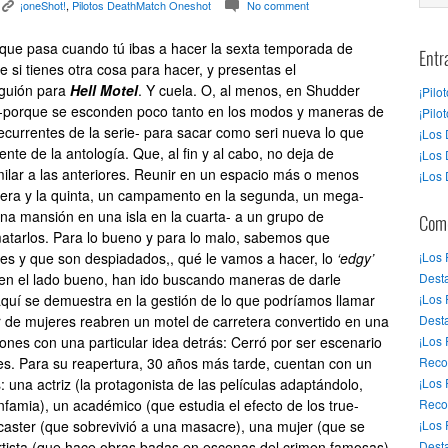
¡oneShot!
,
Pilotos DeathMatch Oneshot
No comment
K
c
que pasa cuando tú ibas a hacer la sexta temporada de
Entr
e si tienes otra cosa para hacer, y presentas el
uión para
Hell Motel
. Y cuela. O, al menos, en Shudder
¡Pilo
a -porque se esconden poco tanto en los modos y maneras de
¡Pilo
ecurrentes de la serie- para sacar como seri nueva lo que
¡Los 
ente de la antología. Que, al fin y al cabo, no deja de
¡Los 
ilar a las anteriores. Reunir en un espacio más o menos
¡Los 
mera y la quinta, un campamento en la segunda, un mega-
una mansión en una isla en la cuarta- a un grupo de
Come
tarlos. Para lo bueno y para lo malo, sabemos que
es y que son despiadados,, qué le vamos a hacer, lo
‘edgy’
¡Los
; en el lado bueno, han ido buscando maneras de darle
Desta
 aquí se demuestra en la gestión de lo que podríamos llamar
¡Los
ar de mujeres reabren un motel de carretera convertido en una
Dest
iones con una particular idea detrás: Cerró por ser escenario
¡Los
s. Para su reapertura, 30 años más tarde, cuentan con un
Reco
 una actriz (la protagonista de las películas adaptándolo,
¡Los
infamia), un académico (que estudia el efecto de los true-
Reco
caster (que sobrevivió a una masacre), una mujer (que se
¡Los
rtista (que hace obras badas en escenas del crimen famosas)
Desta