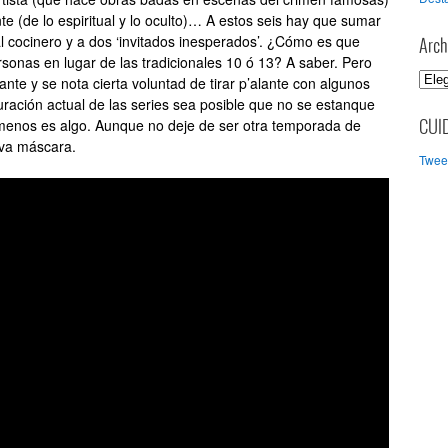
nte (de lo espiritual y lo oculto)… A estos seis hay que sumar
al cocinero y a dos ‘invitados inesperados’. ¿Cómo es que
Arch
onas en lugar de las tradicionales 10 ó 13? A saber. Pero
A
ante y se nota cierta voluntad de tirar p’alante con algunos
r
ración actual de las series sea posible que no se estanque
c
menos es algo. Aunque no deje de ser otra temporada de
CUI
h
va máscara.
Tweet
i
v
o
s