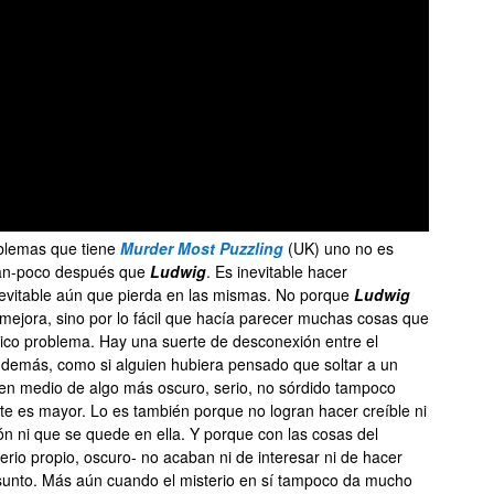
blemas que tiene
Murder Most Puzzling
(UK) uno no es
tan-poco después que
Ludwig
. Es inevitable hacer
evitable aún que pierda en las mismas. No porque
Ludwig
 mejora, sino por lo fácil que hacía parecer muchas cosas que
único problema. Hay una suerte de desconexión entre el
o demás, como si alguien hubiera pensado que soltar a un
en medio de algo más oscuro, serio, no sórdido tampoco
te es mayor. Lo es también porque no logran hacer creíble ni
ión ni que se quede en ella. Y porque con las cosas del
rio propio, oscuro- no acaban ni de interesar ni de hacer
asunto. Más aún cuando el misterio en sí tampoco da mucho