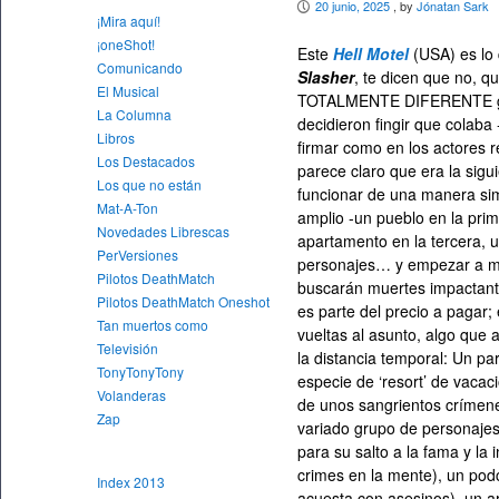
20 junio, 2025
, by
Jónatan Sark
P
¡Mira aquí!
¡oneShot!
Este
Hell Motel
(USA) es lo 
Comunicando
Slasher
, te dicen que no, qu
El Musical
TOTALMENTE DIFERENTE g
La Columna
decidieron fingir que colab
Libros
firmar como en los actores r
Los Destacados
parece claro que era la sigui
Los que no están
funcionar de una manera sim
Mat-A-Ton
amplio -un pueblo en la pri
Novedades Librescas
apartamento en la tercera, 
PerVersiones
personajes… y empezar a ma
Pilotos DeathMatch
buscarán muertes impactant
Pilotos DeathMatch Oneshot
es parte del precio a pagar
Tan muertos como
vueltas al asunto, algo que
Televisión
la distancia temporal: Un p
TonyTonyTony
especie de ‘resort’ de vacac
Volanderas
de unos sangrientos crímene
Zap
variado grupo de personajes:
para su salto a la fama y la 
crimes en la mente), un pod
Index 2013
acuesta con asesinos), un a