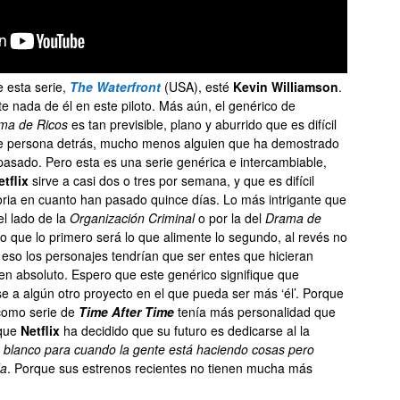
e esta serie,
The Waterfront
(USA), esté
Kevin Williamson
.
 nada de él en este piloto. Más aún, el genérico de
ma de Ricos
es tan previsible, plano y aburrido que es difícil
de persona detrás, mucho menos alguien que ha demostrado
pasado. Pero esta es una serie genérica e intercambiable,
etflix
sirve a casi dos o tres por semana, y que es difícil
moria en cuanto han pasado quince días. Lo más intrigante que
el lado de la
Organización Criminal
o por la del
Drama de
ro que lo primero será lo que alimente lo segundo, al revés no
 eso los personajes tendrían que ser entes que hicieran
en absoluto. Espero que este genérico signifique que
 a algún otro proyecto en el que pueda ser más ‘él’. Porque
 como serie de
Time After Time
tenía más personalidad que
 que
Netflix
ha decidido que su futuro es dedicarse al la
o blanco para cuando la gente está haciendo cosas pero
da
. Porque sus estrenos recientes no tienen mucha más