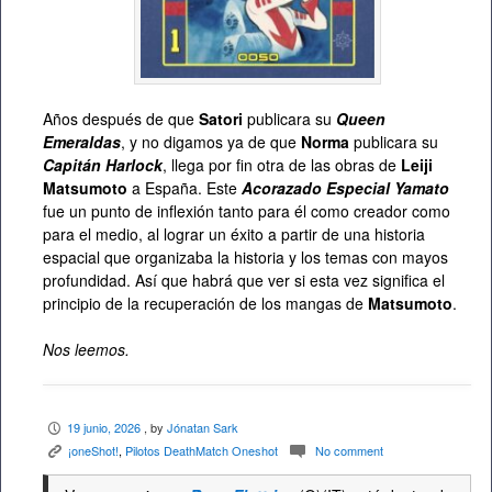
Años después de que
Satori
publicara su
Queen
Emeraldas
, y no digamos ya de que
Norma
publicara su
Capitán Harlock
, llega por fin otra de las obras de
Leiji
Matsumoto
a España. Este
Acorazado Especial Yamato
fue un punto de inflexión tanto para él como creador como
para el medio, al lograr un éxito a partir de una historia
espacial que organizaba la historia y los temas con mayos
profundidad. Así que habrá que ver si esta vez significa el
principio de la recuperación de los mangas de
Matsumoto
.
Nos leemos.
19 junio, 2026
, by
Jónatan Sark
P
¡oneShot!
,
Pilotos DeathMatch Oneshot
No comment
K
c