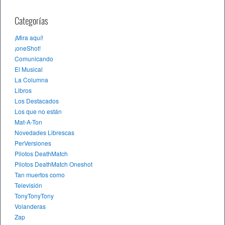
Categorías
¡Mira aquí!
¡oneShot!
Comunicando
El Musical
La Columna
Libros
Los Destacados
Los que no están
Mat-A-Ton
Novedades Librescas
PerVersiones
Pilotos DeathMatch
Pilotos DeathMatch Oneshot
Tan muertos como
Televisión
TonyTonyTony
Volanderas
Zap