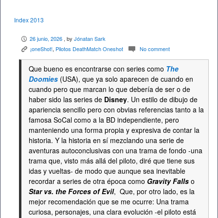
Index 2013
26 junio, 2026
, by
Jónatan Sark
P
¡oneShot!
,
Pilotos DeathMatch Oneshot
No comment
K
c
Que bueno es encontrarse con series como
The
Doomies
(USA), que ya solo aparecen de cuando en
cuando pero que marcan lo que debería de ser o de
haber sido las series de
Disney
. Un estilo de dibujo de
apariencia sencillo pero con obvias referencias tanto a la
famosa SoCal como a la BD independiente, pero
manteniendo una forma propia y expresiva de contar la
historia. Y la historia en sí mezclando una serie de
aventuras autoconclusivas con una trama de fondo -una
trama que, visto más allá del piloto, diré que tiene sus
idas y vueltas- de modo que aunque sea inevitable
recordar a series de otra época como
Gravity Falls
o
Star vs. the Forces of Evil
, Que, por otro lado, es la
mejor recomendación que se me ocurre: Una trama
curiosa, personajes, una clara evolución -el piloto está