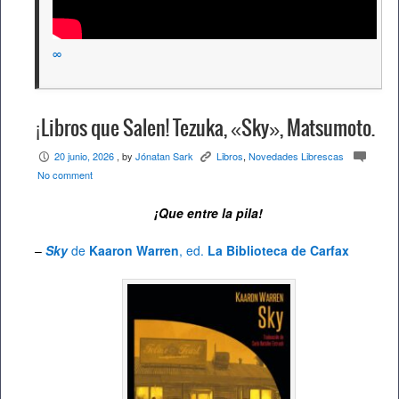
∞
¡Libros que Salen! Tezuka, «Sky», Matsumoto.
20 junio, 2026
, by
Jónatan Sark
Libros
,
Novedades Librescas
P
K
c
No comment
¡Que entre la pila!
–
Sky
de
Kaaron Warren
, ed.
La Biblioteca de Carfax