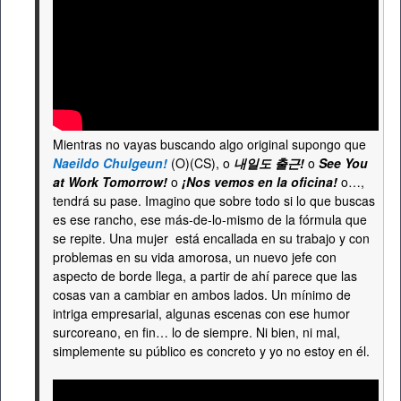
Mientras no vayas buscando algo original supongo que
Naeildo Chulgeun!
(O)(CS), o
내일도 출근!
o
See You
at Work Tomorrow!
o
¡Nos vemos en la oficina!
o…,
tendrá su pase. Imagino que sobre todo si lo que buscas
es ese rancho, ese más-de-lo-mismo de la fórmula que
se repite. Una mujer está encallada en su trabajo y con
problemas en su vida amorosa, un nuevo jefe con
aspecto de borde llega, a partir de ahí parece que las
cosas van a cambiar en ambos lados. Un mínimo de
intriga empresarial, algunas escenas con ese humor
surcoreano, en fin… lo de siempre. Ni bien, ni mal,
simplemente su público es concreto y yo no estoy en él.