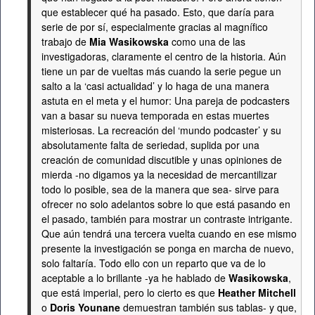
que establecer qué ha pasado. Esto, que daría para
serie de por sí, especialmente gracias al magnífico
trabajo de
Mia Wasikowska
como una de las
investigadoras, claramente el centro de la historia. Aún
tiene un par de vueltas más cuando la serie pegue un
salto a la ‘casi actualidad’ y lo haga de una manera
astuta en el meta y el humor: Una pareja de podcasters
van a basar su nueva temporada en estas muertes
misteriosas. La recreación del ‘mundo podcaster’ y su
absolutamente falta de seriedad, suplida por una
creación de comunidad discutible y unas opiniones de
mierda -no digamos ya la necesidad de mercantilizar
todo lo posible, sea de la manera que sea- sirve para
ofrecer no solo adelantos sobre lo que está pasando en
el pasado, también para mostrar un contraste intrigante.
Que aún tendrá una tercera vuelta cuando en ese mismo
presente la investigación se ponga en marcha de nuevo,
solo faltaría. Todo ello con un reparto que va de lo
aceptable a lo brillante -ya he hablado de
Wasikowska
,
que está imperial, pero lo cierto es que
Heather Mitchell
o
Doris Younane
demuestran también sus tablas- y que,