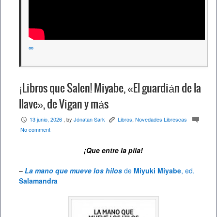
∞
¡Libros que Salen! Miyabe, «El guardián de la
llave», de Vigan y más
13 junio, 2026
, by
Jónatan Sark
Libros
,
Novedades Librescas
P
K
c
No comment
¡Que entre la pila!
–
La mano que mueve los hilos
de
Miyuki Miyabe
, ed.
Salamandra