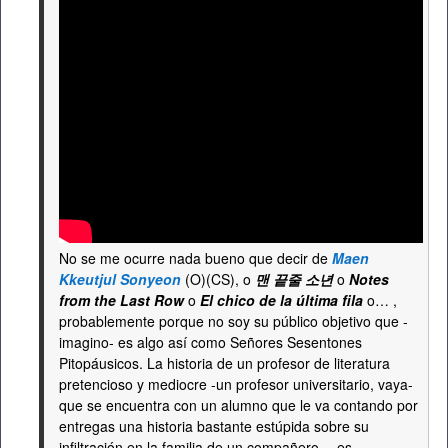
No se me ocurre nada bueno que decir de
Maen
Kkeutjul Sonyeon
(O)(CS), o
맨 끝줄 소년
o
Notes
from the Last Row
o
El chico de la última fila
o… ,
probablemente porque no soy su público objetivo que -
imagino- es algo así como Señores Sesentones
Pitopáusicos. La historia de un profesor de literatura
pretencioso y mediocre -un profesor universitario, vaya-
que se encuentra con un alumno que le va contando por
entregas una historia bastante estúpida sobre su
infiltración en la familia de un compañero… es