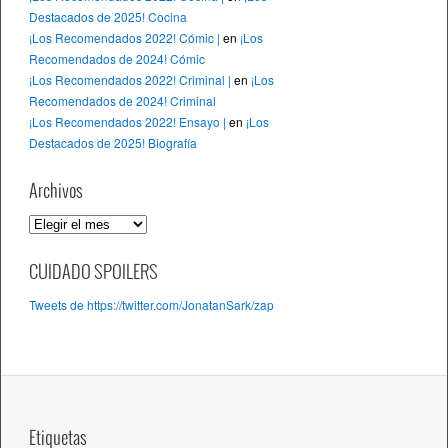
Destacados de 2025! Cocina
¡Los Recomendados 2022! Cómic |
en
¡Los
Recomendados de 2024! Cómic
¡Los Recomendados 2022! Criminal |
en
¡Los
Recomendados de 2024! Criminal
¡Los Recomendados 2022! Ensayo |
en
¡Los
Destacados de 2025! Biografía
Archivos
A
r
c
CUIDADO SPOILERS
h
Tweets de https://twitter.com/JonatanSark/zap
i
v
o
s
Etiquetas