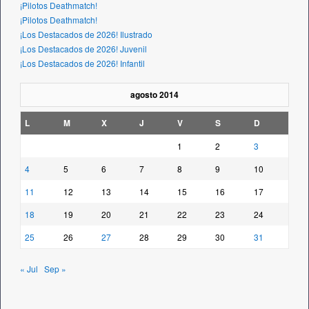
¡Pilotos Deathmatch!
¡Pilotos Deathmatch!
¡Los Destacados de 2026! Ilustrado
¡Los Destacados de 2026! Juvenil
¡Los Destacados de 2026! Infantil
agosto 2014
L
M
X
J
V
S
D
1
2
3
4
5
6
7
8
9
10
11
12
13
14
15
16
17
18
19
20
21
22
23
24
25
26
27
28
29
30
31
« Jul
Sep »