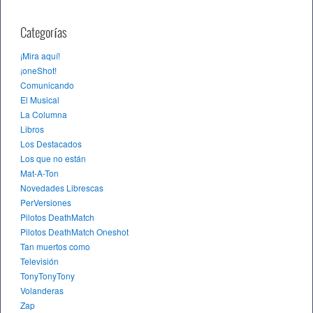
Categorías
¡Mira aquí!
¡oneShot!
Comunicando
El Musical
La Columna
Libros
Los Destacados
Los que no están
Mat-A-Ton
Novedades Librescas
PerVersiones
Pilotos DeathMatch
Pilotos DeathMatch Oneshot
Tan muertos como
Televisión
TonyTonyTony
Volanderas
Zap