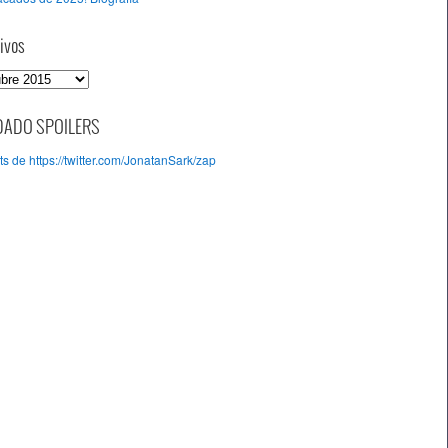
ivos
DADO SPOILERS
s de https://twitter.com/JonatanSark/zap