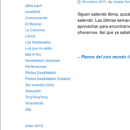
25 octubre, 2015
, by
Jónatan Sa
P
¡Mira aquí!
¡oneShot!
Siguen saliendo libros, qui
Comunicando
saliendo. Las últimas sema
El Musical
aprovechar para encontrarno
La Columna
ofrecernos. Así que ya sabéi
Libros
Los Destacados
Los que no están
Mat-A-Ton
–
Planos del otro mundo
d
Novedades Librescas
PerVersiones
Pilotos DeathMatch
Pilotos DeathMatch Oneshot
Tan muertos como
Televisión
TonyTonyTony
Volanderas
Zap
Index 2013