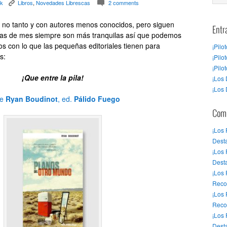
rk
Libros
,
Novedades Librescas
2 comments
K
c
zá no tanto y con autores menos conocidos, pero siguen
Entr
nas de mes siempre son más tranquilas así que podemos
s con lo que las pequeñas editoriales tienen para
¡Pilo
s:
¡Pilo
¡Pilo
¡Que entre la pila!
¡Los 
¡Los 
e
Ryan Boudinot
, ed.
Pálido Fuego
Come
¡Los
Desta
¡Los
Dest
¡Los
Reco
¡Los
Reco
¡Los
Desta