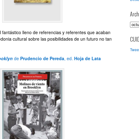
Arch
A
r
 fantástico lleno de referencias y referentes que acaban
c
nia cultural sobre las posibilidades de un futuro no tan
CUI
h
Tweet
i
v
ooklyn
de
Prudencio de Pereda
, ed.
Hoja de Lata
o
s