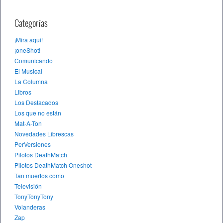
Categorías
¡Mira aquí!
¡oneShot!
Comunicando
El Musical
La Columna
Libros
Los Destacados
Los que no están
Mat-A-Ton
Novedades Librescas
PerVersiones
Pilotos DeathMatch
Pilotos DeathMatch Oneshot
Tan muertos como
Televisión
TonyTonyTony
Volanderas
Zap