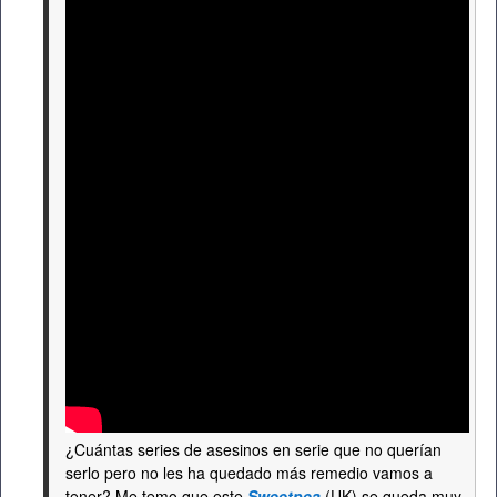
¿Cuántas series de asesinos en serie que no querían
serlo pero no les ha quedado más remedio vamos a
tener? Me temo que este
Sweetpea
(UK) se queda muy