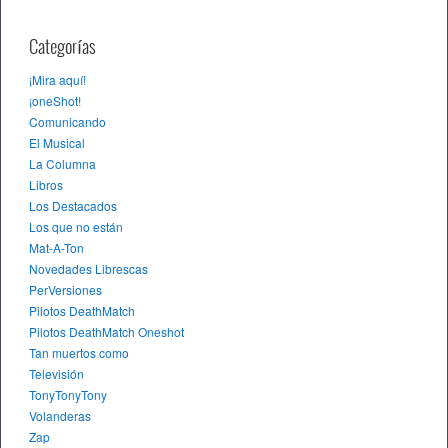
Categorías
¡Mira aquí!
¡oneShot!
Comunicando
El Musical
La Columna
Libros
Los Destacados
Los que no están
Mat-A-Ton
Novedades Librescas
PerVersiones
Pilotos DeathMatch
Pilotos DeathMatch Oneshot
Tan muertos como
Televisión
TonyTonyTony
Volanderas
Zap