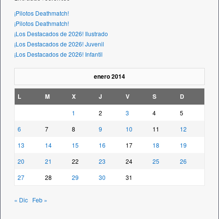
¡Pilotos Deathmatch!
¡Pilotos Deathmatch!
¡Los Destacados de 2026! Ilustrado
¡Los Destacados de 2026! Juvenil
¡Los Destacados de 2026! Infantil
enero 2014
L
M
X
J
V
S
D
1
2
3
4
5
6
7
8
9
10
11
12
13
14
15
16
17
18
19
20
21
22
23
24
25
26
27
28
29
30
31
« Dic
Feb »