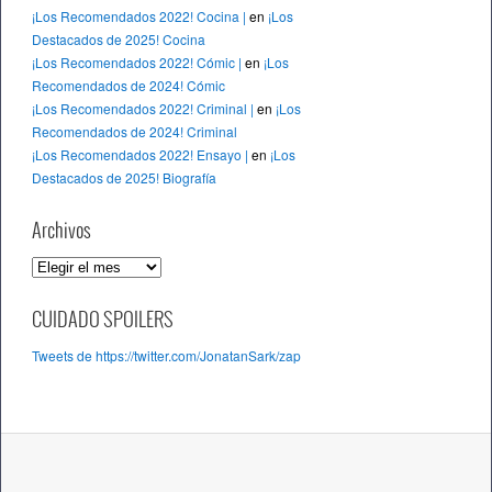
¡Los Recomendados 2022! Cocina |
en
¡Los
Destacados de 2025! Cocina
¡Los Recomendados 2022! Cómic |
en
¡Los
Recomendados de 2024! Cómic
¡Los Recomendados 2022! Criminal |
en
¡Los
Recomendados de 2024! Criminal
¡Los Recomendados 2022! Ensayo |
en
¡Los
Destacados de 2025! Biografía
Archivos
A
r
c
CUIDADO SPOILERS
h
Tweets de https://twitter.com/JonatanSark/zap
i
v
o
s