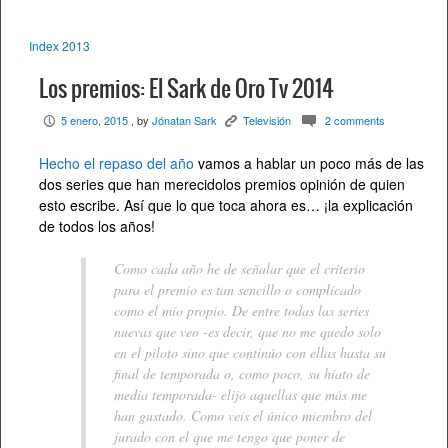
Index 2013
Los premios: El Sark de Oro Tv 2014
5 enero, 2015
, by
Jónatan Sark
Televisión
2 comments
P
K
c
Hecho el repaso del año
vamos a hablar un poco más de las
dos series que han merecidolos premios opinión de quien
esto escribe. Así que lo que toca ahora es… ¡la explicación
de todos los años!
Como cada año he de señalar que el criterio
para el premio es tan sencillo o complicado
como el mío propio. De entre todas las series
nuevas que veo -es decir, que no me quedo solo
en el piloto sino que continúo con ellas hasta su
final de temporada o, como poco, su hiato de
media temporada- elijo aquellas que más me
han gustado. Como veis el único miembro del
jurado con el que me tengo que poner de