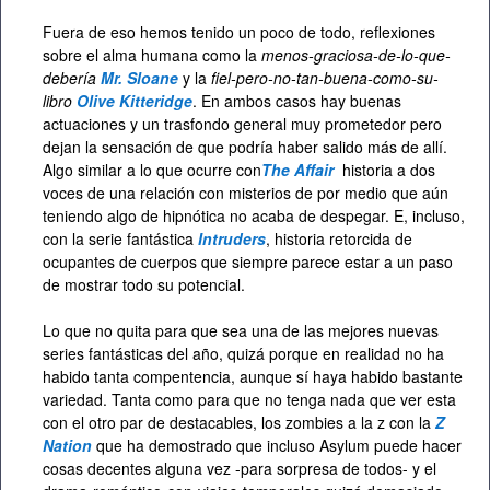
Fuera de eso hemos tenido un poco de todo, reflexiones
sobre el alma humana como la
menos-graciosa-de-lo-que-
debería
Mr. Sloane
y la
fiel-pero-no-tan-buena-como-su-
libro
Olive Kitteridge
. En ambos casos hay buenas
actuaciones y un trasfondo general muy prometedor pero
dejan la sensación de que podría haber salido más de allí.
Algo similar a lo que ocurre con
The Affair
historia a dos
voces de una relación con misterios de por medio que aún
teniendo algo de hipnótica no acaba de despegar. E, incluso,
con la serie fantástica
Intruders
, historia retorcida de
ocupantes de cuerpos que siempre parece estar a un paso
de mostrar todo su potencial.
Lo que no quita para que sea una de las mejores nuevas
series fantásticas del año, quizá porque en realidad no ha
habido tanta compentencia, aunque sí haya habido bastante
variedad. Tanta como para que no tenga nada que ver esta
con el otro par de destacables, los zombies a la z con la
Z
Nation
que ha demostrado que incluso Asylum puede hacer
cosas decentes alguna vez -para sorpresa de todos- y el