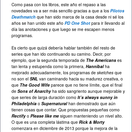
Como pasa con los libros, este año el repaso a las
novedades va a ser más sencillo gracias a que a los
Pilotos
Deathmatch
que han sido marca de la casa desde ni sé los
años se han unido este año
PD One Shot
para ir llevando al
día las anotaciones y que luego se me escapen menos
programas.
Es cierto que quizá debería hablar también del resto de
series que han ido continuando su camino. Decir, por
ejemplo, que la segunda temporada de
The Americans
es
tan lenta y estupenda como la primera,
Hannibal
ha
mejorado adecuadamente, los programas de
sketches
que
no son el
SNL
van caminando hacia su madurez creativa, o
que
The Good Wife
parece que no tiene límite, que el final
de
Sons of Anarchy
ha sido sangriento aunque mejorable y
que series de larga duración como
It’s always sunny in
Philadelphia
o
Supernatural
han demostrado que aún
tienen cosas que contar. Que propuestas pequeñas como
Rectify
o
Please like me
siguen manteniendo un nivel alto.
O que es una completa lástima que
Rick & Morty
comenzara en diciembre de 2013 porque la mejora de la