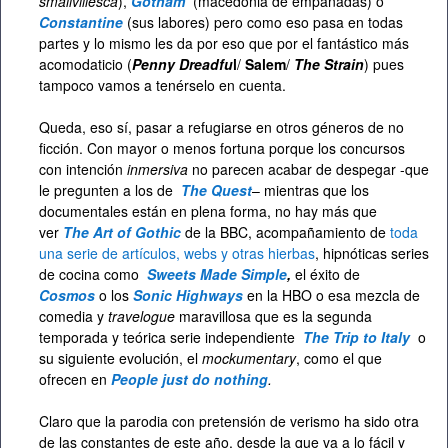
smallvillesca
),
Gotham
(macedonia de empanadas) o
Constantine
(sus labores) pero como eso pasa en todas
partes y lo mismo les da por eso que por el fantástico más
acomodaticio (
Penny Dreadfu
l
/
Salem
/
The Strain
) pues
tampoco vamos a tenérselo en cuenta.
Queda, eso sí, pasar a refugiarse en otros géneros de no
ficción. Con mayor o menos fortuna porque los concursos
con intención
inmersiva
no parecen acabar de despegar -que
le pregunten a los de
The Quest
– mientras que los
documentales están en plena forma, no hay más que
ver
The Art of Gothic
de la BBC, acompañamiento de
toda
una serie de artículos, webs y otras hierbas
, hipnóticas series
de cocina como
Sweets Made Simple
,
el éxito de
Cosmos
o los
Sonic Highways
en la HBO o esa mezcla de
comedia y
travelogue
maravillosa que es la segunda
temporada y teórica serie independiente
The Trip to Italy
o
su siguiente evolución, el
mockumentary
, como el que
ofrecen en
People just do nothing
.
Claro que la parodia con pretensión de verismo ha sido otra
de las constantes de este año, desde la que va a lo fácil y