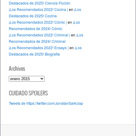
Destacados de 2025! Ciencia Ficción
¡Los Recomendados 2022! Cocina |
en
¡Los
Destacados de 2025! Cocina
¡Los Recomendados 2022! Cómic |
en
¡Los
Recomendados de 2024! Cómic
¡Los Recomendados 2022! Criminal |
en
¡Los
Recomendados de 2024! Criminal
¡Los Recomendados 2022! Ensayo |
en
¡Los
Destacados de 2025! Biografía
Archivos
A
r
c
CUIDADO SPOILERS
h
Tweets de https://twitter.com/JonatanSark/zap
i
v
o
s