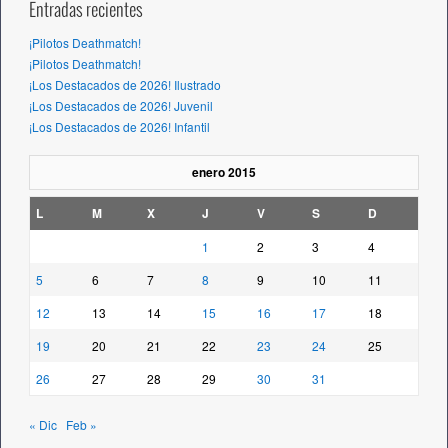
Entradas recientes
¡Pilotos Deathmatch!
¡Pilotos Deathmatch!
¡Los Destacados de 2026! Ilustrado
¡Los Destacados de 2026! Juvenil
¡Los Destacados de 2026! Infantil
enero 2015
L
M
X
J
V
S
D
1
2
3
4
5
6
7
8
9
10
11
12
13
14
15
16
17
18
19
20
21
22
23
24
25
26
27
28
29
30
31
« Dic
Feb »