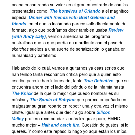
acaba encontrando su valor en el gran muestrario de cómics
presentadas como
The hotwives of Orlando
a el magnífico
especial
Dinner with friends with Brett Gelman and
friends
en el que lo incómodo parece salir directamente del
formato, algo que podríamos decir también usaba
Review
(with Andy Daly)
, versión americana del programa
australiano que lo que perdía en mordiente con el paso de
sketches
sueltos a una suerte de serialización lo ganaba en
humanidad y patetismo.
Hablando de lo cuál, vamos a quitarnos ya esas series que
han tenido tanta resonancia crítica pero que a quien esto
escribe poco le han interesado, tanto
True Detective
, que se
encuentra ahora en el lado del péndulo de la infamia hasta
The Knick
de la que lo mejor que puedo nombrar es su
música y
The Spoils of Babylon
que parece empeñada en
malgastar su gran reparto en repetir una y otra vez el mismo
chiste. Igual que antes que decir algo sobre
Silicon
Valley
prefiero recomendar la más irregular pero, EMHO,
mucho mejor –
Halt and catch fire
. Cuestión de gustos, si lo
queréis. Y como este repaso lo hago yo aquí están los míos.