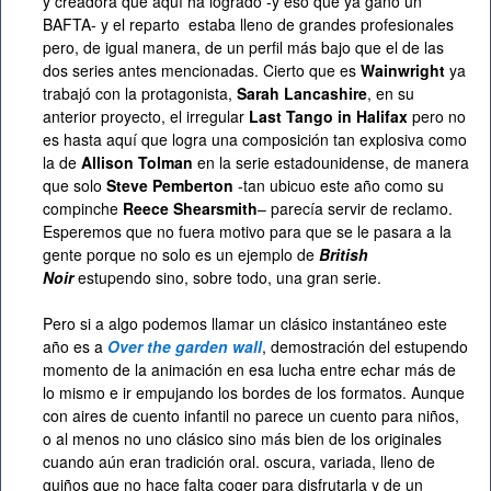
y creadora que aquí ha logrado -y eso que ya ganó un
BAFTA- y el reparto estaba lleno de grandes profesionales
pero, de igual manera, de un perfil más bajo que el de las
dos series antes mencionadas. Cierto que es
Wainwright
ya
trabajó con la protagonista,
Sarah Lancashire
, en su
anterior proyecto, el irregular
Last Tango in Halifax
pero no
es hasta aquí que logra una composición tan explosiva como
la de
Allison Tolman
en la serie estadounidense, de manera
que solo
Steve Pemberton
-tan ubicuo este año como su
compinche
Reece Shearsmith
– parecía servir de reclamo.
Esperemos que no fuera motivo para que se le pasara a la
gente porque no solo es un ejemplo de
British
Noir
estupendo sino, sobre todo, una gran serie.
Pero si a algo podemos llamar un clásico instantáneo este
año es a
Over the garden wall
, demostración del estupendo
momento de la animación en esa lucha entre echar más de
lo mismo e ir empujando los bordes de los formatos. Aunque
con aires de cuento infantil no parece un cuento para niños,
o al menos no uno clásico sino más bien de los originales
cuando aún eran tradición oral. oscura, variada, lleno de
guiños que no hace falta coger para disfrutarla y de un