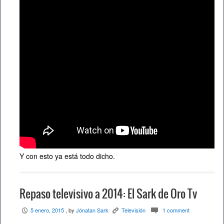
Y con esto ya está todo dicho.
Repaso televisivo a 2014: El Sark de Oro Tv
5 enero, 2015
, by
Jónatan Sark
Televisión
1 comment
P
K
c