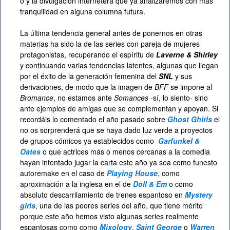
o y la divulgación internetera que ya analizaremos con más
tranquilidad en alguna columna futura.
La última tendencia general antes de ponernos en otras
materias ha sido la de las series con pareja de mujeres
protagonistas, recuperando el espíritu de
Laverne & Shirley
y continuando varias tendencias latentes, algunas que llegan
por el éxito de la generación femenina del
SNL
y sus
derivaciones, de modo que la imagen de
BFF
se impone al
Bromance
, no estamos ante
Somances
-sí, lo siento- sino
ante ejemplos de amigas que se complementan y apoyan. Si
recordáis lo comentado el año pasado sobre
Ghost Ghirls
el
no os sorprenderá que se haya dado luz verde a proyectos
de grupos cómicos ya establecidos como
Garfunkel &
Oates
o que actrices más o menos cercanas a la comedia
hayan intentado jugar la carta este año ya sea como funesto
autoremake en el caso de
Playing House
, como
aproximación a la inglesa en el de
Doll & Em
o como
absoluto descarrilamiento de trenes espantoso en
Mystery
girls
, una de las peores series del año, que tiene mérito
porque este año hemos visto algunas series realmente
espantosas como como
Mixology
,
Saint George
o
Warren