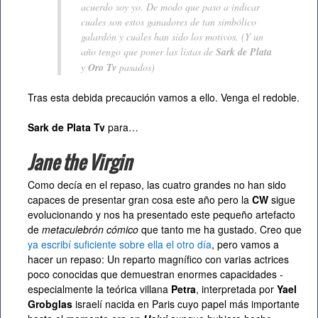
acuerdo soy yo. De modo que paso a indicar
cuales son estos ganadores de tan simbólico
galardón y cuáles han sido los motivos. (Y un
año tengo que poner las listas de
Sark de Plata
y
Oro Tv
pasados)
Tras esta debida precaución vamos a ello. Venga el redoble.
Sark de Plata Tv
para…
Jane the Virgin
Como decía en el repaso, las cuatro grandes no han sido
capaces de presentar gran cosa este año pero la
CW
sigue
evolucionando y nos ha presentado este pequeño artefacto
de
metaculebrón cómico
que tanto me ha gustado. Creo que
ya escribí suficiente sobre ella el otro día
, pero vamos a
hacer un repaso: Un reparto magnífico con varias actrices
poco conocidas que demuestran enormes capacidades -
especialmente la teórica villana
Petra
, interpretada por
Yael
Grobglas
israelí nacida en Paris cuyo papel más importante