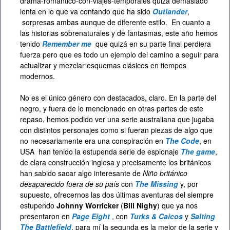
drama-romántico-con-viajes-temporales quizá demasiado
lenta en lo que va contando que ha sido
Outlander
,
sorpresas ambas aunque de diferente estilo. En cuanto a
las historias sobrenaturales y de fantasmas, este año hemos
tenido
Remember me
que quizá en su parte final perdiera
fuerza pero que es todo un ejemplo del camino a seguir para
actualizar y mezclar esquemas clásicos en tiempos
modernos.
No es el único género con destacados, claro. En la parte del
negro, y fuera de lo mencionado en otras partes de este
repaso, hemos podido ver una serie australiana que jugaba
con distintos personajes como si fueran piezas de algo que
no necesariamente era una conspiración en
The Code
, en
USA han tenido la estupenda serie de espionaje
The game
,
de clara construcción inglesa y precisamente los británicos
han sabido sacar algo interesante de
Niño británico
desaparecido fuera de su país
con
The Missing
y, por
supuesto, ofrecernos las dos últimas aventuras del siempre
estupendo
Johnny Worricker
(
Bill Nighy
) que ya nos
presentaron en
Page Eight
, con
Turks & Caicos
y
Salting
The Battlefield
, para mí la segunda es la mejor de la serie y