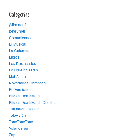
Categorías
¡Mira aquí!
¡oneShot!
Comunicando
El Musical
La Columna
Libros
Los Destacados
Los que no están
Mat-A-Ton
Novedades Librescas
PerVersiones
Pilotos DeathMatch
Pilotos DeathMatch Oneshot
Tan muertos como
Televisión
TonyTonyTony
Volanderas
Zap