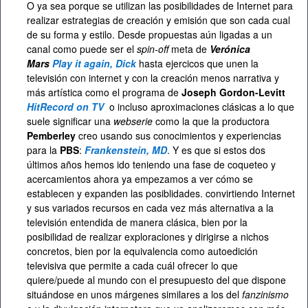
O ya sea porque se utilizan las posibilidades de Internet para
realizar estrategias de creación y emisión que son cada cual
de su forma y estilo. Desde propuestas aún ligadas a un
canal como puede ser el
spin-off
meta de
Verónica
Mars
Play it again, Dick
hasta ejercicos que unen la
televisión con internet y con la creación menos narrativa y
más artística como el programa de
Joseph Gordon-Levitt
HitRecord on TV
o incluso aproximaciones clásicas a lo que
suele significar una
webserie
como la que la productora
Pemberley
creo usando sus conocimientos y experiencias
para la
PBS
:
Frankenstein, MD
. Y es que si estos dos
últimos años hemos ido teniendo una fase de coqueteo y
acercamientos ahora ya empezamos a ver cómo se
establecen y expanden las posiblidades. convirtiendo Internet
y sus variados recursos en cada vez más alternativa a la
televisión entendida de manera clásica, bien por la
posibilidad de realizar exploraciones y dirigirse a nichos
concretos, bien por la equivalencia como autoedición
televisiva que permite a cada cuál ofrecer lo que
quiere/puede al mundo con el presupuesto del que dispone
situándose en unos márgenes similares a los del
fanzinismo