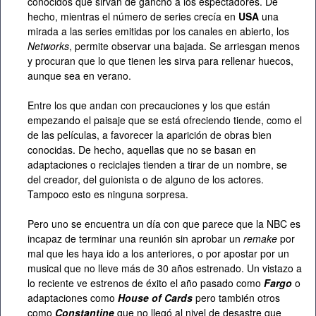
conocidos que sirvan de gancho a los espectadores. De
hecho, mientras el número de series crecía en
USA
una
mirada a las series emitidas por los canales en abierto, los
Networks
, permite observar una bajada. Se arriesgan menos
y procuran que lo que tienen les sirva para rellenar huecos,
aunque sea en verano.
Entre los que andan con precauciones y los que están
empezando el paisaje que se está ofreciendo tiende, como el
de las películas, a favorecer la aparición de obras bien
conocidas. De hecho, aquellas que no se basan en
adaptaciones o reciclajes tienden a tirar de un nombre, se
del creador, del guionista o de alguno de los actores.
Tampoco esto es ninguna sorpresa.
Pero uno se encuentra un día con que parece que la NBC es
incapaz de terminar una reunión sin aprobar un
remake
por
mal que les haya ido a los anteriores, o por apostar por un
musical que no lleve más de 30 años estrenado. Un vistazo a
lo reciente ve estrenos de éxito el año pasado como
Fargo
o
adaptaciones como
House of Cards
pero también otros
como
Constantine
que no llegó al nivel de desastre que