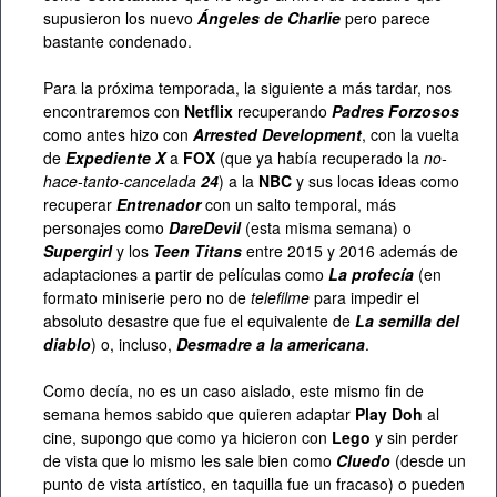
supusieron los nuevo
Ángeles de Charlie
pero parece
bastante condenado.
Para la próxima temporada, la siguiente a más tardar, nos
encontraremos con
Netflix
recuperando
Padres Forzosos
como antes hizo con
Arrested Development
, con la vuelta
de
Expediente X
a
FOX
(que ya había recuperado la
no-
hace-tanto-cancelada
24
) a la
NBC
y sus locas ideas como
recuperar
Entrenador
con un salto temporal, más
personajes como
DareDevil
(esta misma semana) o
Supergirl
y los
Teen Titans
entre 2015 y 2016 además de
adaptaciones a partir de películas como
La profecía
(en
formato miniserie pero no de
telefilme
para impedir el
absoluto desastre que fue el equivalente de
La semilla del
diablo
) o, incluso,
Desmadre a la americana
.
Como decía, no es un caso aislado, este mismo fin de
semana hemos sabido que quieren adaptar
Play Doh
al
cine, supongo que como ya hicieron con
Lego
y sin perder
de vista que lo mismo les sale bien como
Cluedo
(desde un
punto de vista artístico, en taquilla fue un fracaso) o pueden