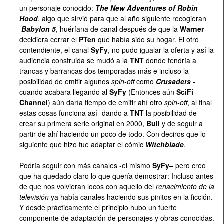
un personaje conocido:
The New Adventures of Robin
Hood
, algo que sirvió para que al año siguiente recogieran
Babylon 5
, huérfana de canal después de que la
Warner
decidiera cerrar el
PTen
que había sido su hogar. El otro
contendiente, el canal
SyFy
, no pudo igualar la oferta y así la
audiencia construida se mudó a la
TNT
donde tendría a
trancas y barrancas dos temporadas más e incluso la
posibilidad de emitir algunos
spin-off
como
Crusaders
-
cuando acabara llegando al
SyFy
(Entonces aún
SciFi
Channel
) aún daría tiempo de emitir ahí otro
spin-off
, al final
estas cosas funciona así- dando a
TNT
la posibilidad de
crear su primera serie original en 2000,
Bull
y de seguir a
partir de ahí haciendo un poco de todo. Con deciros que lo
siguiente que hizo fue adaptar el cómic
Witchblade
.
Podría seguir con más canales -el mismo
SyFy
– pero creo
que ha quedado claro lo que quería demostrar: Incluso antes
de que nos volvieran locos con aquello del
renacimiento de la
televisión
ya había canales haciendo sus pinitos en la ficción.
Y desde prácticamente el principio hubo un fuerte
componente de adaptación de personajes y obras conocidas.