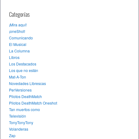
Categorías
¡Mira aquí!
¡oneShot!
Comunicando
El Musical
La Columna
Libros
Los Destacados
Los que no están
Mat-A-Ton
Novedades Librescas
PerVersiones
Pilotos DeathMatch
Pilotos DeathMatch Oneshot
Tan muertos como
Televisión
TonyTonyTony
Volanderas
Zap