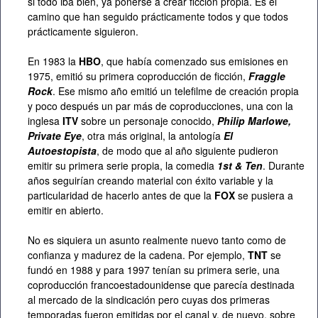
si todo iba bien, ya ponerse a crear ficción propia. Es el
camino que han seguido prácticamente todos y que todos
prácticamente siguieron.
En 1983 la
HBO
, que había comenzado sus emisiones en
1975, emitió su primera coproducción de ficción,
Fraggle
Rock
. Ese mismo año emitió un telefilme de creación propia
y poco después un par más de coproducciones, una con la
inglesa
ITV
sobre un personaje conocido,
Philip Marlowe,
Private Eye
, otra más original, la antología
El
Autoestopista
, de modo que al año siguiente pudieron
emitir su primera serie propia, la comedia
1st & Ten
. Durante
años seguirían creando material con éxito variable y la
particularidad de hacerlo antes de que la
FOX
se pusiera a
emitir en abierto.
No es siquiera un asunto realmente nuevo tanto como de
confianza y madurez de la cadena. Por ejemplo,
TNT
se
fundó en 1988 y para 1997 tenían su primera serie, una
coproducción francoestadounidense que parecía destinada
al mercado de la sindicación pero cuyas dos primeras
temporadas fueron emitidas por el canal y, de nuevo, sobre