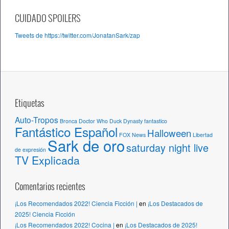
r
c
CUIDADO SPOILERS
h
Tweets de https://twitter.com/JonatanSark/zap
i
v
o
s
Etiquetas
Auto-Tropos
Bronca
Doctor Who
Duck Dynasty
fantastico
Fantástico Español
Halloween
FOX News
Libertad
Sark de oro
saturday night live
de expresión
TV Explicada
Comentarios recientes
¡Los Recomendados 2022! Ciencia Ficción |
en
¡Los Destacados de
2025! Ciencia Ficción
¡Los Recomendados 2022! Cocina |
en
¡Los Destacados de 2025!