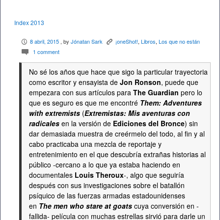
Index 2013
8 abril, 2015
, by
Jónatan Sark
¡oneShot!
,
Libros
,
Los que no están
P
K
1 comment
c
No sé los años que hace que sigo la particular trayectoria
como escritor y ensayista de
Jon Ronson
, puede que
empezara con sus artículos para
The Guardian
pero lo
que es seguro es que me encontré
Them: Adventures
with extremists
(
Extremistas: Mis aventuras con
radicales
en la versión de
Ediciones del Bronce
) sin
dar demasiada muestra de creérmelo del todo, al fin y al
cabo practicaba una mezcla de reportaje y
entretenimiento en el que descubría extrañas historias al
público -cercano a lo que ya estaba haciendo en
documentales
Louis Theroux
-, algo que seguiría
después con sus investigaciones sobre el batallón
psíquico de las fuerzas armadas estadounidenses
en
The men who stare at goats
cuya conversión en -
fallida- película con muchas estrellas sirvió para darle un