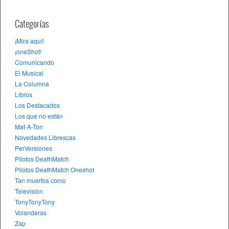
Categorías
¡Mira aquí!
¡oneShot!
Comunicando
El Musical
La Columna
Libros
Los Destacados
Los que no están
Mat-A-Ton
Novedades Librescas
PerVersiones
Pilotos DeathMatch
Pilotos DeathMatch Oneshot
Tan muertos como
Televisión
TonyTonyTony
Volanderas
Zap