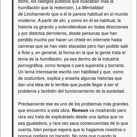
dicho, los castigos públicos que buscaban más la
humillación que la redención. La
Mentalidad
de Linchamiento
que a él le parece habitual en el mundo
moderno. A partir de ahí, y como en él es habitual, la
historia va girando y extendiéndose en todas direcciones
y por distintos derroteros, desde personas que han
perdido mucho por hacer un chiste en internete hasta
carreras que se han visto atacadas pero han podido salir
a flote y, en general, la forma en la que la gente trata el
tema de la
humillación
, ya sea dentro de la industria
pornográfica, como terapia o para superarla y borrarla.
Un tema interesante escrito con habilidad y que, como
de costumbre, explica y enseña algunas historias que
dan una idea de lo terrible que puede llegar a ser el
problema y también del funcionamiento de la sociedad.
Precisamente ese es uno de los problemas más grandes
que encuentro a esta obra.
Ronson
va mostrando pero
rara vez trata de explicárselo desde una óptica que no
sea igualadora, y rara vez saca consecuencias de lo que
cuenta, bien porque espera que lo hagamos nosotros o
porque prefiere no hacerlo. No nota que cuando la