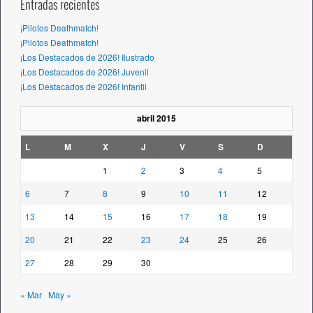
Entradas recientes
¡Pilotos Deathmatch!
¡Pilotos Deathmatch!
¡Los Destacados de 2026! Ilustrado
¡Los Destacados de 2026! Juvenil
¡Los Destacados de 2026! Infantil
abril 2015
L
M
X
J
V
S
D
1
2
3
4
5
6
7
8
9
10
11
12
13
14
15
16
17
18
19
20
21
22
23
24
25
26
27
28
29
30
« Mar
May »