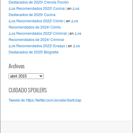
Destacados de 2025! Ciencia Ficción
¡Los Recomendados 2022! Cocina |
en
¡Los
Destacados de 2025! Cocina
¡Los Recomendados 2022! Cómic |
en
¡Los
Recomendados de 2024! Cómic
¡Los Recomendados 2022! Criminal |
en
¡Los
Recomendados de 2024! Criminal
¡Los Recomendados 2022! Ensayo |
en
¡Los
Destacados de 2025! Biografía
Archivos
A
r
c
CUIDADO SPOILERS
h
Tweets de https://twitter.com/JonatanSark/zap
i
v
o
s